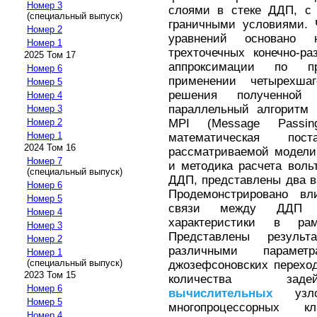
Номер 3
слоями в стеке ДДП, с
(специальный выпуск)
граничными условиями. 
Номер 2
уравнений основано 
Номер 1
трехточечных конечно-р
2025 Том 17
аппроксимации по пр
Номер 6
применении четырехша
Номер 5
решения полученной 
Номер 4
параллельный алгоритм 
Номер 3
MPI (Message Passin
Номер 2
Номер 1
математическая по
2024 Том 16
рассматриваемой модел
Номер 7
и методика расчета воль
(специальный выпуск)
ДДП, представлены два в
Номер 6
Продемонстрировано вл
Номер 5
связи между ДДП на
Номер 4
характеристики в ра
Номер 3
Представлены резуль
Номер 2
различными параме
Номер 1
(специальный выпуск)
джозефсоновских перехо
2023 Том 15
количества задей
Номер 6
вычислительных
узло
Номер 5
многопроцессорных 
Номер 4