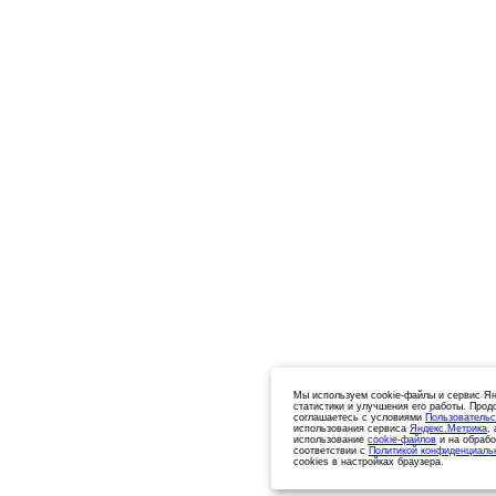
Мы используем cookie-файлы и сервис Ян
статистики и улучшения его работы. Прод
соглашаетесь с условиями
Пользовательс
использования сервиса
Яндекс.Метрика
,
использование
cookie-файлов
и на обрабо
соответствии с
Политикой конфиденциаль
cookies в настройках браузера.