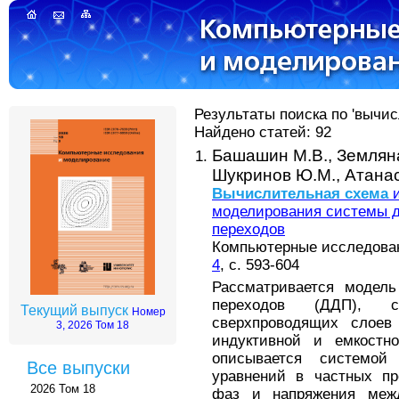
Результаты поиска по 'вычис
Найдено статей: 92
Башашин М.В.,
Земляна
Шукринов Ю.М.,
Атанас
Вычислительная
схема
и
моделирования системы 
переходов
Компьютерные исследовани
4
, с. 593-604
Рассматривается модель
переходов (ДДП), с
Текущий выпуск
Номер
сверхпроводящих слоев
3, 2026 Том 18
индуктивной и емкостн
описывается системой
Все выпуски
уравнений в частных пр
2026 Том 18
фаз и напряжения меж