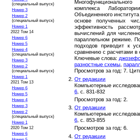
Многофункционального 
(специальный выпуск)
комплекса Лаборатор
Номер 3
Объединенного института
Номер 2
основе полученных чис
(специальный выпуск)
эффективность рассмот
Номер 1
2022 Том 14
вычислений для численн
Номер 6
параллельном режиме. По
Номер 5
подходов приводит к ус
Номер 4
сравнению с расчетами в
(специальный выпуск)
Ключевые слова:
джозефс
Номер 3
разностные схемы
,
парал
Номер 2
Просмотров за год: 7. Ци
(специальный выпуск)
Номер 1
От редакции
2021 Том 13
Компьютерные исследовани
Номер 6
6
, с. 831-832
Номер 5
Просмотров за год: 2.
Номер 4
Номер 3
От редакции
Номер 2
Компьютерные исследовани
(специальный выпуск)
6
, с. 853-855
Номер 1
Просмотров за год: 6.
2020 Том 12
Номер 6
От редакции
Номер 5