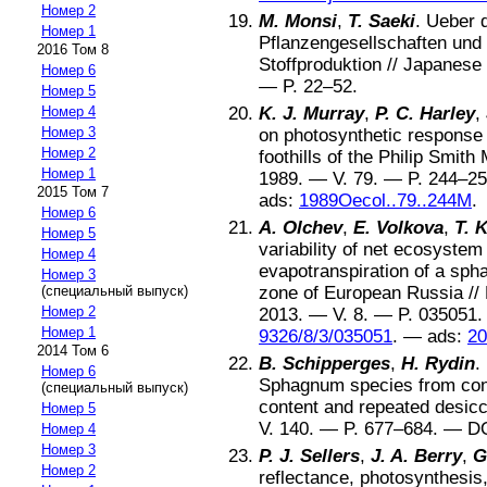
Номер 2
M. Monsi
,
T. Saeki
.
Ueber d
Номер 1
Pflanzengesellschaften und 
2016 Том 8
Stoffproduktion
//
Japanese 
Номер 6
— P.
22–52
.
Номер 5
Номер 4
K. J. Murray
,
P. C. Harley
,
Номер 3
on photosynthetic respons
Номер 2
foothills of the Philip Smit
Номер 1
1989
. — V.
79
. — P.
244–25
2015 Том 7
ads:
1989Oecol..79..244M
.
Номер 6
A. Olchev
,
E. Volkova
,
T. 
Номер 5
variability of net ecosyst
Номер 4
evapotranspiration of a sph
Номер 3
(специальный выпуск)
zone of European Russia
//
Номер 2
2013
. — V.
8
. — P.
035051
Номер 1
9326/8/3/035051
. —
ads:
20
2014 Том 6
B. Schipperges
,
H. Rydin
.
Номер 6
Sphagnum species from contr
(специальный выпуск)
content and repeated desicc
Номер 5
V.
140
. — P.
677–684
. —
D
Номер 4
Номер 3
P. J. Sellers
,
J. A. Berry
,
G
Номер 2
reflectance, photosynthesis, 