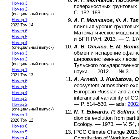
А. Г. Молчанов
.
Газообме
Номер 3
поверхностных грунтовых
Номер 2
С.
182–188
.
(специальный выпуск)
Номер 1
А. Г. Молчанов
,
Ф. А. Та
2022 Том 14
влияния уровня грунтовых
Номер 6
Математическое моделиро
Номер 5
и БПП РАН
,
2013
. — С.
17
Номер 4
А. В. Ольчев
,
Е. М. Волк
(специальный выпуск)
обмен и испарение сфагно
Номер 3
широколиственных лесов 
Номер 2
(специальный выпуск)
Тульского государственно
Номер 1
науки
. —
2012
. — №
3
. —
2021 Том 13
A. Arneth
,
J. Kurbatova
,
O
Номер 6
ecosystem-atmosphere exch
Номер 5
European Russian and a cent
Номер 4
interannual variability of CO
Номер 3
— P.
514–530
. —
ads:
2002
Номер 2
(специальный выпуск)
N. T. Edwards
,
P. Sollins
.
Номер 1
dioxide evolution from parti
2020 Том 12
Ecology
. —
1973
. — V.
54
,
Номер 6
IPCC Climate Change 2013:
Номер 5
Contribution of Working Gro
Номер 4