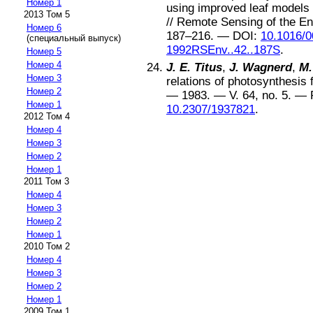
Номер 1
using improved leaf models
2013 Том 5
//
Remote Sensing of the E
Номер 6
187–216
. —
DOI:
10.1016/0
(специальный выпуск)
1992RSEnv..42..187S
.
Номер 5
Номер 4
J. E. Titus
,
J. Wagnerd
,
M.
Номер 3
relations of photosynthesi
Номер 2
—
1983
. — V.
64
, no.
5
. — 
Номер 1
10.2307/1937821
.
2012 Том 4
Номер 4
Номер 3
Номер 2
Номер 1
2011 Том 3
Номер 4
Номер 3
Номер 2
Номер 1
2010 Том 2
Номер 4
Номер 3
Номер 2
Номер 1
2009 Том 1