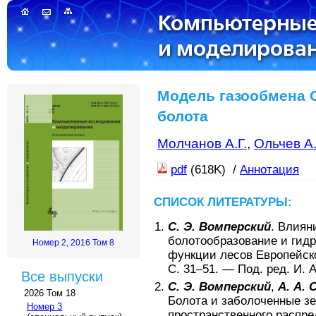
Модель газообмена 
болота
Молчанов А.Г.
,
Ольчев А.
pdf
(618K) /
Аннотация
СПИСОК ЛИТЕРАТУРЫ:
С. Э. Вомперский
.
Влияни
болотообразование и гид
Номер 2, 2016 Том 8
функции лесов Европейск
С.
31–51
. —
Под. ред. И. 
Все выпуски
С. Э. Вомперский
,
А. А. 
2026 Том 18
Болота и заболоченные зе
Номер 3
пространственного распре