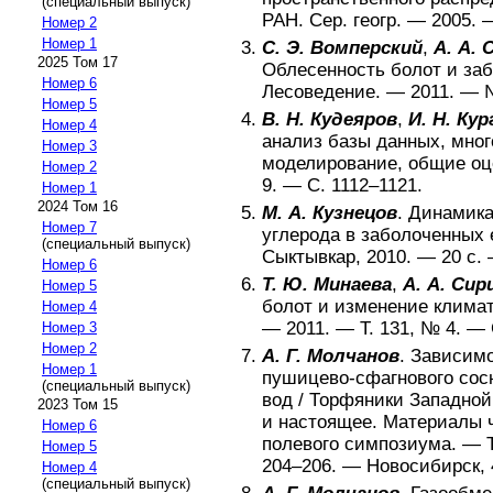
(специальный выпуск)
РАН. Сер. геогр
. —
2005
.
Номер 2
Номер 1
С. Э. Вомперский
,
А. А. 
2025 Том 17
Облесенность болот и за
Номер 6
Лесоведение
. —
2011
. —
Номер 5
В. Н. Кудеяров
,
И. Н. Ку
Номер 4
анализ базы данных, мног
Номер 3
моделирование, общие оц
Номер 2
9
. — С.
1112–1121
.
Номер 1
2024 Том 16
М. А. Кузнецов
.
Динамика
Номер 7
углерода в заболоченных 
(специальный выпуск)
Сыктывкар
,
2010
. —
20
с.
Номер 6
Т. Ю. Минаева
,
А. А. Сир
Номер 5
болот и изменение клима
Номер 4
—
2011
. — Т.
131
, №
4
. —
Номер 3
Номер 2
А. Г. Молчанов
.
Зависимо
Номер 1
пушицево-сфагнового сосн
(специальный выпуск)
вод
/
Торфяники Западной
2023 Том 15
и настоящее. Материалы 
Номер 6
полевого симпозиума
. —
Номер 5
204–206
. —
Новосибирск, 
Номер 4
(специальный выпуск)