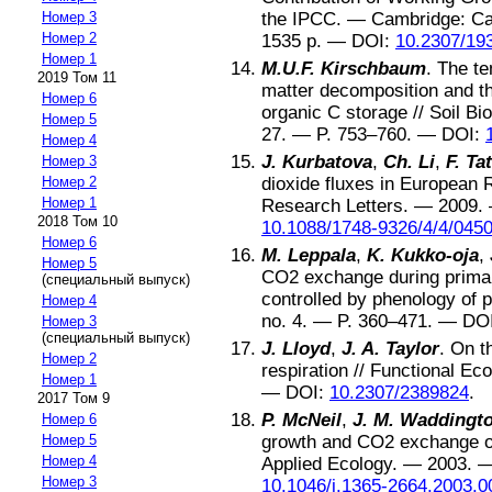
Номер 3
the IPCC
. —
Cambridge
:
Ca
Номер 2
1535
p. —
DOI:
10.2307/19
Номер 1
M.U.F. Kirschbaum
.
The te
2019 Том 11
matter decomposition and th
Номер 6
organic C storage
//
Soil Bi
Номер 5
27
. — P.
753–760
. —
DOI:
Номер 4
J. Kurbatova
,
Ch. Li
,
F. Ta
Номер 3
Номер 2
dioxide fluxes in European 
Номер 1
Research Letters
. —
2009
.
2018 Том 10
10.1088/1748-9326/4/4/045
Номер 6
M. Leppala
,
K. Kukko-oja
,
Номер 5
CO2 exchange during primar
(специальный выпуск)
controlled by phenology of p
Номер 4
no.
4
. — P.
360–471
. —
DO
Номер 3
(специальный выпуск)
J. Lloyd
,
J. A. Taylor
.
On t
Номер 2
respiration
//
Functional Eco
Номер 1
—
DOI:
10.2307/2389824
.
2017 Том 9
P. McNeil
,
J. M. Waddingt
Номер 6
Номер 5
growth and CO2 exchange o
Номер 4
Applied Ecology
. —
2003
. 
Номер 3
10.1046/j.1365-2664.2003.0