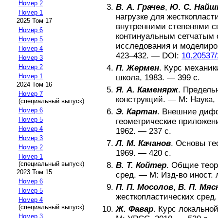
Номер 2
В. А. Грачев
,
Ю. С. Най
Номер 1
нагрузке для жесткопласт
2025 Том 17
внутренними степенями с
Номер 6
континуальным сетчатым 
Номер 5
исследования и моделиро
Номер 4
423–432
. —
DOI:
10.20537/
Номер 3
П. Жермен
.
Курс механик
Номер 2
Номер 1
школа
,
1983
. —
399
с.
2024 Том 16
Я. А. Каменярж
.
Предельн
Номер 7
конструкций
. —
М
:
Наука,
(специальный выпуск)
Номер 6
Э. Картан
.
Внешние дифф
Номер 5
геометрические приложен
Номер 4
1962
. —
237
с.
Номер 3
Л. М. Качанов
.
Основы те
Номер 2
1969
. —
420
с.
Номер 1
(специальный выпуск)
В. Т. Койтер
.
Общие теор
2023 Том 15
сред
. —
М
:
Изд-во иност. 
Номер 6
П. П. Мосолов
,
В. П. Мяс
Номер 5
жесткопластических сред
Номер 4
(специальный выпуск)
Ж. Фавар
.
Курс локально
Номер 3