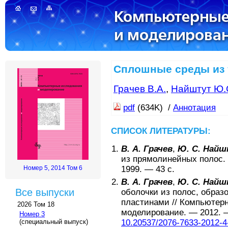
Сплошные среды из 
Грачев В.А.
,
Найштут Ю.
pdf
(634K) /
Аннотация
СПИСОК ЛИТЕРАТУРЫ:
В. А. Грачев
,
Ю. С. Най
из прямолинейных полос
1999
. —
43
с.
Номер 5, 2014 Том 6
В. А. Грачев
,
Ю. С. Най
Все выпуски
оболочки из полос, обра
пластинами
//
Компьютерн
2026 Том 18
моделирование
. —
2012
. 
Номер 3
10.20537/2076-7633-2012-4
(специальный выпуск)