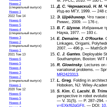
М
:
УРСС
,
2010
. —
530
с. 
Номер 2
Д. С. Чернавский
,
Н. М. 
(специальный выпуск)
Изд-во МГУ
,
1999
. —
248
с
Номер 1
2022 Том 14
Э. Шрёдингер
.
Что такое
Номер 6
Римис
,
2009
. —
176
с.
Номер 5
В. Г. Шухов
.
Избранные т
Номер 4
Наука
,
1977
. —
193
с.
(специальный выпуск)
Номер 3
E. Demaine
,
J. O'Rourke
.
Номер 2
Linkages, Origami, Polyhed
(специальный выпуск)
2007
. —
496
p. —
MathSci
Номер 1
C. J. Gantes
.
Deployable St
2021 Том 13
Southampton, Boston
:
WIT 
Номер 6
Номер 5
R. Glowinsky
.
Lectures on 
Номер 4
variational problems
. —
Spr
Номер 3
MR2423313
.
Номер 2
L. Greg
.
Folding in architec
(специальный выпуск)
Hoboken, NJ
:
Wiley-Acade
Номер 1
2020 Том 12
S. Kim
,
C. Lacshi
,
B. Trim
Номер 6
perspective in robot evoluti
Номер 5
— V.
31(5)
. — P.
287–294
.
Номер 4
v=EXkf62qGFII
. —
DOI:
10.