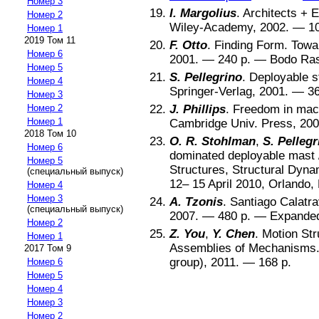
Номер 3
I. Margolius
.
Architects + 
Номер 2
Wiley-Academy
,
2002
. —
1
Номер 1
2019 Том 11
F. Otto
.
Finding Form. Towar
Номер 6
2001
. —
240
p. —
Bodo Ra
Номер 5
S. Pellegrino
.
Deployable s
Номер 4
Springer-Verlag
,
2001
. —
3
Номер 3
J. Phillips
.
Freedom in mac
Номер 2
Номер 1
Cambridge Univ. Press
,
200
2018 Том 10
O. R. Stohlman
,
S. Pellegr
Номер 6
dominated deployable mast
Номер 5
Structures, Structural Dyn
(специальный выпуск)
12– 15 April 2010, Orlando,
Номер 4
Номер 3
A. Tzonis
.
Santiago Calatr
(специальный выпуск)
2007
. —
480
p. —
Expanded
Номер 2
Z. You
,
Y. Chen
.
Motion Str
Номер 1
Assemblies of Mechanisms
2017 Том 9
group)
,
2011
. —
168
p.
Номер 6
Номер 5
Номер 4
Номер 3
Номер 2