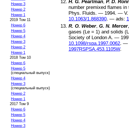
H. G. Pearlman
,
P. D. Ron
Номер 3
number premixed flames in t
Номер 2
Phys. Fluids
. —
1994
. — V
Номер 1
10.1063/1.868390
. —
ads:
1
2019 Том 11
Номер 6
R. O. Weber
,
G. N. Mercer
Номер 5
gases (Le = 1) and solids (
Номер 4
Society of London A
. —
199
Номер 3
10.1098/rspa.1997.0062
. 
Номер 2
1997RSPSA.453.1105W
.
Номер 1
2018 Том 10
Номер 6
Номер 5
(специальный выпуск)
Номер 4
Номер 3
(специальный выпуск)
Номер 2
Номер 1
2017 Том 9
Номер 6
Номер 5
Номер 4
Номер 3