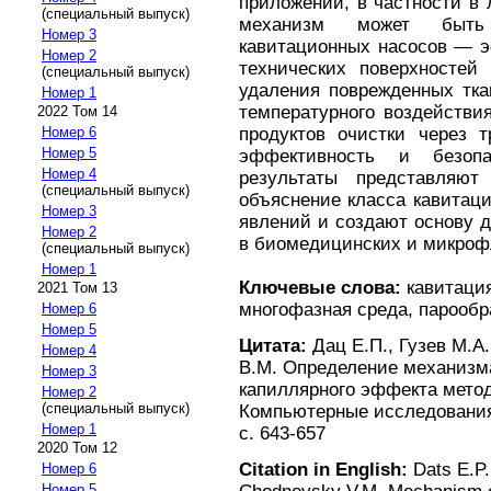
приложений, в частности в
(специальный выпуск)
механизм может быть
Номер 3
кавитационных насосов — э
Номер 2
технических поверхностей 
(специальный выпуск)
удаления поврежденных тка
Номер 1
температурного воздействи
2022 Том 14
продуктов очистки через т
Номер 6
Номер 5
эффективность и безопа
Номер 4
результаты представляют
(специальный выпуск)
объяснение класса кавитац
Номер 3
явлений и создают основу 
Номер 2
в биомедицинских и микроф
(специальный выпуск)
Номер 1
Ключевые слова:
кавитация
2021 Том 13
многофазная среда, парообр
Номер 6
Номер 5
Цитата:
Дац Е.П., Гузев М.А
Номер 4
В.М. Определение механизм
Номер 3
капиллярного эффекта метод
Номер 2
(специальный выпуск)
Компьютерные исследования 
Номер 1
с. 643-657
2020 Том 12
Citation in English:
Dats E.P.
Номер 6
Номер 5