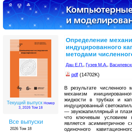
Определение механи
индуцированного ка
методами численног
Дац Е.П.
,
Гузев М.А.
,
Василевск
pdf
(14702K)
В результате численного 
механизм инициированно
жидкости в трубках и капи
Текущий выпуск
Номер
индуцированный светокапилл
3, 2026 Том 18
— звукокапиллярный и плаз
что ключевым условием в
Все выпуски
является асимметричное сх
одиночного кавитационно
2026 Том 18