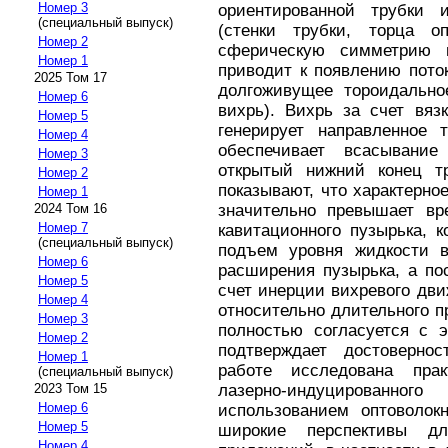
Номер 3
ориентированной трубки 
(специальный выпуск)
(стенки трубки, торца о
Номер 2
сферическую симметрию п
Номер 1
приводит к появлению пото
2025 Том 17
долгоживущее тороидально
Номер 6
вихрь). Вихрь за счет вяз
Номер 5
генерирует направленное 
Номер 4
обеспечивает всасывани
Номер 3
открытый нижний конец тр
Номер 2
показывают, что характерно
Номер 1
значительно превышает вр
2024 Том 16
Номер 7
кавитационного пузырька, к
(специальный выпуск)
подъем уровня жидкости в
Номер 6
расширения пузырька, а по
Номер 5
счет инерции вихревого дв
Номер 4
относительно длительного п
Номер 3
полностью согласуется с 
Номер 2
подтверждает достоверно
Номер 1
работе исследована прак
(специальный выпуск)
лазерно-индуцированног
2023 Том 15
Номер 6
использованием оптоволокн
Номер 5
широкие перспективы д
Номер 4