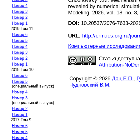
Chodnovsky V.M. Mechanism of 
Номер 4
revealed by numerical simulat
Номер 3
Modeling, 2026, vol. 18, no. 3,
Номер 2
DOI:
10.20537/2076-7633-2026
Номер 1
2019 Том 11
Номер 6
URL:
http://crm.ics.org.ru/jour
Номер 5
Компьютерные исследования 
Номер 4
Номер 3
Статья доступн
Номер 2
Attribution-NoDer
Номер 1
2018 Том 10
Номер 6
Copyright © 2026
Дац Е.П.
,
Г
Номер 5
Чудновский В.М.
(специальный выпуск)
Номер 4
Номер 3
(специальный выпуск)
Номер 2
Номер 1
2017 Том 9
Номер 6
Номер 5
Номер 4