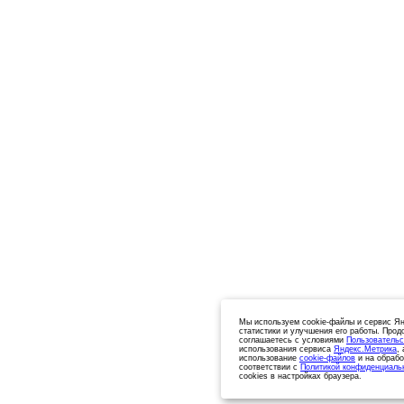
Мы используем cookie-файлы и сервис Ян
статистики и улучшения его работы. Прод
соглашаетесь с условиями
Пользовательс
использования сервиса
Яндекс.Метрика
,
использование
cookie-файлов
и на обрабо
соответствии с
Политикой конфиденциаль
cookies в настройках браузера.