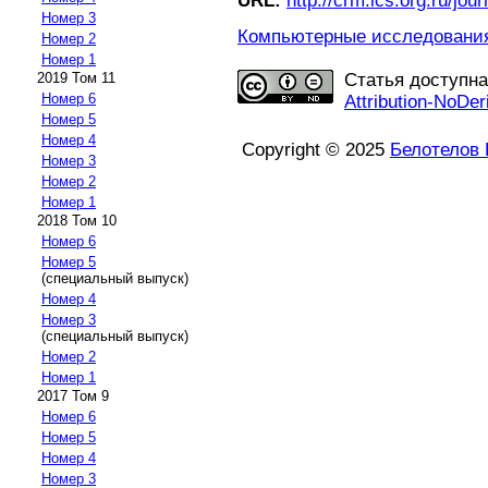
URL:
http://crm.ics.org.ru/jour
Номер 3
Компьютерные исследования 
Номер 2
Номер 1
2019 Том 11
Статья доступн
Номер 6
Attribution-NoDer
Номер 5
Номер 4
Copyright © 2025
Белотелов 
Номер 3
Номер 2
Номер 1
2018 Том 10
Номер 6
Номер 5
(специальный выпуск)
Номер 4
Номер 3
(специальный выпуск)
Номер 2
Номер 1
2017 Том 9
Номер 6
Номер 5
Номер 4
Номер 3