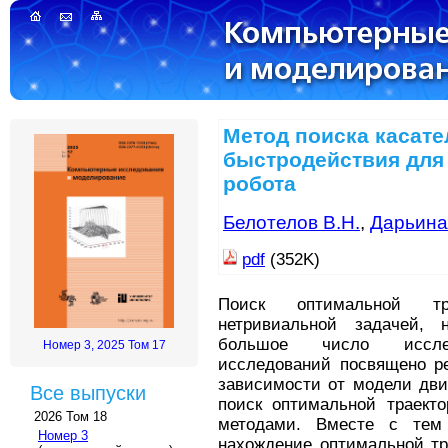
Метод поиска касате
быстродействия для
робота
Белотелов В.Н.
,
Дарьина
pdf
(352K)
Поиск оптимальной тр
нетривиальной задачей, 
большое число иссле
Номер 3, 2025 Том 17
исследований посвящено р
зависимости от модели дви
Все выпуски
поиск оптимальной траект
2026 Том 18
методами. Вместе с тем
Номер 3
нахождение оптимальной тр