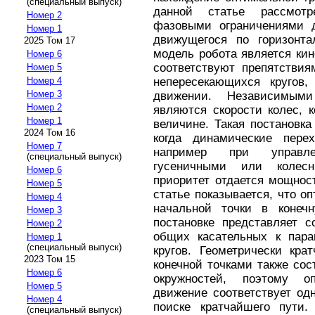
(специальный выпуск)
данной статье рассмот
Номер 2
фазовыми ограничениями д
Номер 1
движущегося по горизонта
2025 Том 17
модель робота является ки
Номер 6
соответствуют препятствия
Номер 5
непересекающихся кругов,
Номер 4
Номер 3
движении. Независимым
Номер 2
являются скорости колес, 
Номер 1
величине. Такая постановка
2024 Том 16
когда динамические пере
Номер 7
например при управл
(специальный выпуск)
гусеничными или колес
Номер 6
приоритет отдается мощност
Номер 5
статье показывается, что о
Номер 4
начальной точки в конеч
Номер 3
постановке представляет с
Номер 2
общих касательных к пара
Номер 1
(специальный выпуск)
кругов. Геометрически кр
2023 Том 15
конечной точками также сос
Номер 6
окружностей, поэтому о
Номер 5
движение соответствует од
Номер 4
поиске кратчайшего пути.
(специальный выпуск)