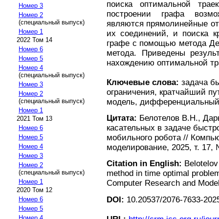
поиска оптимальной трае
Номер 3
построении графа возмо
Номер 2
(специальный выпуск)
являются прямолинейные от
Номер 1
их соединений, и поиска к
2022 Том 14
графе с помощью метода Де
Номер 6
метода. Приведены резуль
Номер 5
нахождению оптимальной тр
Номер 4
(специальный выпуск)
Ключевые слова:
задача б
Номер 3
ограничения, кратчайший пу
Номер 2
модель, дифференциальный
(специальный выпуск)
Номер 1
Цитата:
Белотелов В.Н., Дар
2021 Том 13
касательных в задаче быстр
Номер 6
мобильного робота // Компь
Номер 5
Номер 4
моделирование, 2025, т. 17, 
Номер 3
Citation in English:
Belotelov
Номер 2
(специальный выпуск)
method in time optimal problem
Номер 1
Computer Research and Modelin
2020 Том 12
DOI:
10.20537/2076-7633-2025
Номер 6
Номер 5
Номер 4