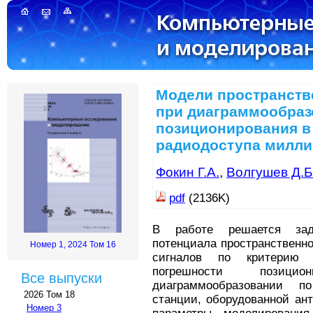
Модели пространств
при диаграммообраз
позиционирования в
радиодоступа милли
Фокин Г.А.
,
Волгушев Д.Б
pdf
(2136K)
В работе решается зад
потенциала пространственн
Номер 1, 2024 Том 16
сигналов по критерию 
погрешности позици
Все выпуски
диаграммообразовании 
2026 Том 18
станции, оборудованной ан
Номер 3