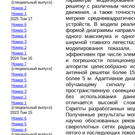
параметры моделировани
(специальный выпуск)
решетку с различным число
Номер 2
движения, а также точност
Номер 1
метрике среднеквадратичес
2025 Том 17
устройств. В модели реали
Номер 6
формой диаграммы направле
Номер 5
одного максимума и одног
Номер 4
Номер 3
шириной главного лепестка
Номер 2
моделирования показали,
Номер 1
эффективен при числе элем
2024 Том 16
и погрешности позициони
Номер 7
алгоритм целесообразно и
(специальный выпуск)
антенной решетки более 15
Номер 6
более 5 м. Адаптивное диа
Номер 5
обучающему сигналу и
Номер 4
пространственную селекци
Номер 3
без использования дан
Номер 2
отличается высокой слож
Номер 1
(специальный выпуск)
Скрипты разработанных мо
2023 Том 15
Полученные результаты мог
Номер 6
научно обоснованных реко
Номер 5
сверхплотных сетях радиод
Номер 4
пятого и последующих покол
(специальный выпуск)