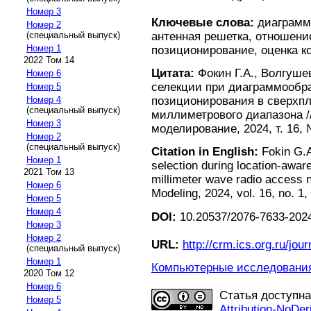
Номер 3
Ключевые слова:
диаграммо
Номер 2
(специальный выпуск)
антенная решетка, отношени
Номер 1
позиционирование, оценка к
2022 Том 14
Цитата:
Фокин Г.А., Волгуше
Номер 6
селекции при диаграммообра
Номер 5
Номер 4
позиционирования в сверхпл
(специальный выпуск)
миллиметрового диапазона 
Номер 3
моделирование, 2024, т. 16, 
Номер 2
(специальный выпуск)
Citation in English:
Fokin G.A
Номер 1
selection during location-awar
2021 Том 13
millimeter wave radio access
Номер 6
Modeling, 2024, vol. 16, no. 1,
Номер 5
Номер 4
DOI:
10.20537/2076-7633-2024
Номер 3
Номер 2
URL:
http://crm.ics.org.ru/jour
(специальный выпуск)
Номер 1
Компьютерные исследования 
2020 Том 12
Номер 6
Статья доступн
Номер 5
Attribution-NoDer