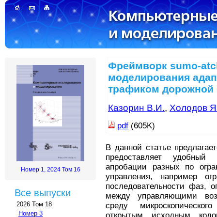
Фреймворк sumo-atcl
моделирования адап
трафиком дорожной 
Казорин В.И.
,
Холодов Я
pdf
(605K)
В данной статье предлага
предоставляет удобный
апробации разных по огра
Номер 1, 2024 Том 16
управления, например ог
последовательности фаз, о
Все выпуски
между управляющими возд
2026 Том 18
среду микроскопическог
Номер 3
открытым исходным код