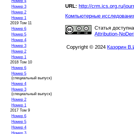
Номер 4
URL:
http://crm.ics.org.ru/jour
Номер 3
Номер 2
Компьютерные исследования 
Номер 1
2019 Том 11
Статья доступн
Номер 6
Attribution-NoDer
Номер 5
Номер 4
Номер 3
Copyright © 2024
Казорин В.
Номер 2
Номер 1
2018 Том 10
Номер 6
Номер 5
(специальный выпуск)
Номер 4
Номер 3
(специальный выпуск)
Номер 2
Номер 1
2017 Том 9
Номер 6
Номер 5
Номер 4
Номер 3