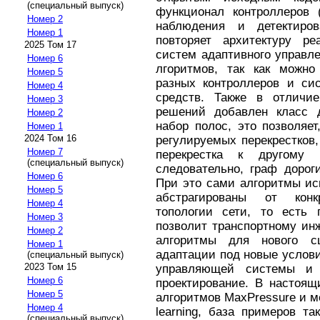
(специальный выпуск)
функционал контроллеров
Номер 2
наблюдения и детектиро
Номер 1
повторяет архитектуру р
2025 Том 17
систем адаптивного управл
Номер 6
лгоритмов, так как можно
Номер 5
разных контроллеров и сис
Номер 4
средств. Также в отличи
Номер 3
решений добавлен класс
Номер 2
набор полос, это позволяе
Номер 1
2024 Том 16
регулируемых перекрестков,
Номер 7
перекрестка к другому 
(специальный выпуск)
следовательно, граф дорог
Номер 6
При это сами алгоритмы ис
Номер 5
абстрагированы от конк
Номер 4
топологии сети, то есть 
Номер 3
позволит транспортному ин
Номер 2
алгоритмы для нового с
Номер 1
адаптации под новые услови
(специальный выпуск)
2023 Том 15
управляющей системы и 
Номер 6
проектирование. В настоящ
Номер 5
алгоритмов MaxPressure и м
Номер 4
learning, база примеров т
(специальный выпуск)