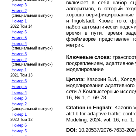
включает в себя набор с
Номер 3
алгоритмов, в который вход
Номер 2
хорошо верифицированные S
(специальный выпуск)
и Ingolstadt. Кроме того, 
Номер 1
2022 Том 14
набор автоматически подсчи
Номер 6
время в пути, время заде
Номер 5
фреймворке представлен г
Номер 4
метрик.
(специальный выпуск)
Номер 3
Ключевые слова:
транспорт
Номер 2
подкреплением, адаптивное 
(специальный выпуск)
моделирование
Номер 1
2021 Том 13
Цитата:
Казорин В.И., Холод
Номер 6
моделирования адаптивного
Номер 5
сети // Компьютерные исслед
Номер 4
16, № 1, с. 69-78
Номер 3
Номер 2
Citation in English:
Kazorin V
(специальный выпуск)
atclib for adaptive traffic con
Номер 1
Modeling, 2024, vol. 16, no. 1,
2020 Том 12
Номер 6
DOI:
10.20537/2076-7633-2024
Номер 5