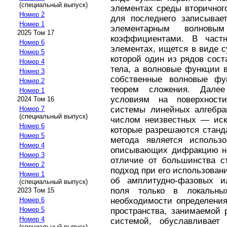
(специальный выпуск)
элементах среды вторичног
Номер 2
для последнего записывае
Номер 1
элементарным волновы
2025 Том 17
коэффициентами. В частн
Номер 6
элементах, ищется в виде 
Номер 5
которой один из рядов сос
Номер 4
тела, а волновые функции 
Номер 3
собственные волновые фу
Номер 2
теорем сложения. Далее
Номер 1
условиям на поверхност
2024 Том 16
системы линейных алгебра
Номер 7
(специальный выпуск)
числом неизвестных — иск
Номер 6
которые разрешаются станд
Номер 5
метода является использо
Номер 4
описывающих дифракцию на
Номер 3
отличие от большинства с
Номер 2
подход при его использова
Номер 1
об амплитудно-фазовых ил
(специальный выпуск)
поля только в локальных
2023 Том 15
необходимости определения
Номер 6
Номер 5
пространства, занимаемой 
Номер 4
системой, обуславливает
(специальный выпуск)