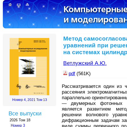
Метод самосогласо
уравнений при решен
на системах цилиндр
Ветлужский А.Ю.
pdf
(561K)
Рассматривается один из 
рассеяния электромагнитны
параллельно ориентированн
Номер 4, 2021 Том 13
— двумерных фотонных к
является развитием мет
Все выпуски
решении волнового уравн
дифракционным задачам зак
2026 Том 18
виде суммы первичного пол
Номер 3