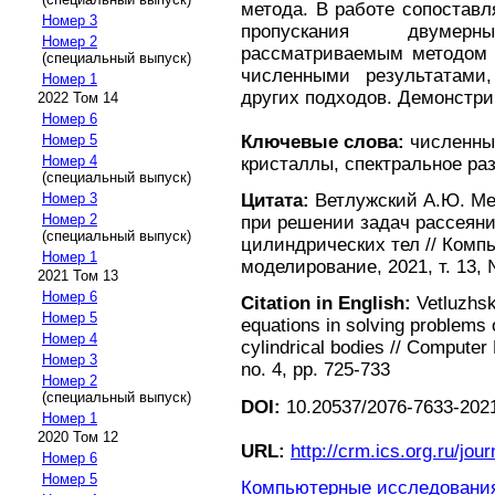
метода. В работе сопоставл
Номер 3
пропускания двумер
Номер 2
рассматриваемым методом 
(специальный выпуск)
численными результатами
Номер 1
других подходов. Демонстри
2022 Том 14
Номер 6
Ключевые слова:
численны
Номер 5
Номер 4
кристаллы, спектральное ра
(специальный выпуск)
Номер 3
Цитата:
Ветлужский А.Ю. Ме
Номер 2
при решении задач рассеяни
(специальный выпуск)
цилиндрических тел // Комп
Номер 1
моделирование, 2021, т. 13, 
2021 Том 13
Номер 6
Citation in English:
Vetluzhsk
Номер 5
equations in solving problems 
Номер 4
cylindrical bodies // Computer
Номер 3
no. 4, pp. 725-733
Номер 2
(специальный выпуск)
DOI:
10.20537/2076-7633-2021
Номер 1
2020 Том 12
URL:
http://crm.ics.org.ru/jour
Номер 6
Номер 5
Компьютерные исследования 