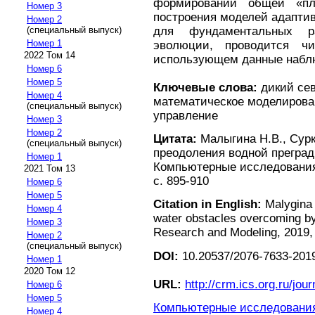
формировании общей «пл
Номер 3
построения моделей адаптив
Номер 2
для фундаментальных ра
(специальный выпуск)
Номер 1
эволюции, проводится ч
2022 Том 14
использующем данные наблю
Номер 6
Номер 5
Ключевые слова:
дикий сев
Номер 4
математическое моделирова
(специальный выпуск)
управление
Номер 3
Номер 2
Цитата:
Малыгина Н.В., Сурк
(специальный выпуск)
преодоления водной прегра
Номер 1
Компьютерные исследования 
2021 Том 13
с. 895-910
Номер 6
Номер 5
Citation in English:
Malygina 
Номер 4
water obstacles overcoming b
Номер 3
Research and Modeling, 2019, v
Номер 2
(специальный выпуск)
DOI:
10.20537/2076-7633-2019
Номер 1
2020 Том 12
URL:
http://crm.ics.org.ru/jour
Номер 6
Номер 5
Компьютерные исследования 
Номер 4