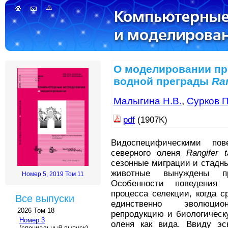
О моделировании пр
водной преграды
Ra
Малыгина Н.В.
,
Сурков П
pdf
(1907K)
Видоспецифическими пов
северного оленя
Rangifer 
сезонные миграции и стадны
животные вынуждены пр
Номер 5, 2019 Том 11
Особенности поведения 
процесса селекции, когда 
Все выпуски
единственно эволюцион
2026 Том 18
репродукцию и биологическ
Номер 3
оленя как вида. Ввиду эс
(специальный выпуск)