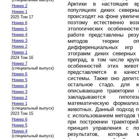
Арктики в настоящее в
Номер 2
популяциях диких северн
Номер 1
происходят на фоне увелич
2025 Том 17
поэтому естественно воз
Номер 6
этологических особеннос
Номер 5
работе представлены резу
Номер 4
методов теории оп
Номер 3
Номер 2
дифференциальных игр 
Номер 1
этограмм диких северных
2024 Том 16
преград, в том числе круп
Номер 7
особенностей этих жив
(специальный выпуск)
представляется в качес
Номер 6
системы. Также оно делитс
Номер 5
остальное стадо, для к
Номер 4
описывающие траектории 
Номер 3
закладываются гипот
Номер 2
математическую формализ
Номер 1
(специальный выпуск)
животных. Данный подход п
2023 Том 15
с использованием методов 
Номер 6
при построении траектори
Номер 5
принцип управления с по
Номер 4
результатов, которые
(специальный выпуск)