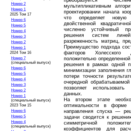
преобразуется чис
Номер 2
мультипликативным алгор
Номер 1
проектировании начала коо
2025 Том 17
что определяет новую 
Номер 6
двойственной квадратичн
Номер 5
численно устойчивый пр
Номер 4
решения систем линей
Номер 3
разреженность матриц, пре
Номер 2
Преимущество подхода сос
Номер 1
факторов Холесского 
2024 Том 16
положительно определенной
Номер 7
(специальный выпуск)
решения в рамках одной п
Номер 6
минимизации заполнения гл
Номер 5
потери точности результа
Номер 4
очередной обрабатываемой 
Номер 3
позволяет использовать
Номер 2
данных.
Номер 1
На втором этапе необх
(специальный выпуск)
оптимальности в форме К
2023 Том 15
направления спуска — реш
Номер 6
Номер 5
задачи сводится к решени
Номер 4
симметричной положит
(специальный выпуск)
коэффициентов для рас