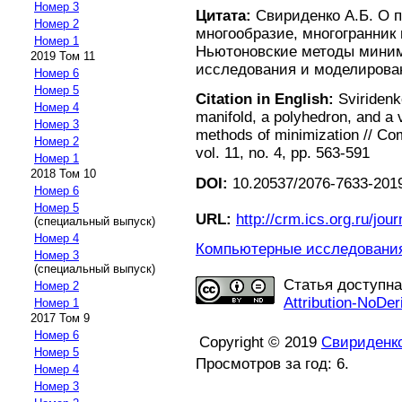
Номер 3
Цитата:
Свириденко А.Б. О п
Номер 2
многообразие, многогранник
Номер 1
Ньютоновские методы миним
2019 Том 11
исследования и моделирование
Номер 6
Номер 5
Citation in English:
Sviridenko
Номер 4
manifold, a polyhedron, and a 
Номер 3
methods of minimization // Co
Номер 2
vol. 11, no. 4, pp. 563-591
Номер 1
2018 Том 10
DOI:
10.20537/2076-7633-2019
Номер 6
Номер 5
URL:
http://crm.ics.org.ru/jour
(специальный выпуск)
Номер 4
Компьютерные исследования 
Номер 3
(специальный выпуск)
Статья доступн
Номер 2
Attribution-NoDer
Номер 1
2017 Том 9
Номер 6
Copyright © 2019
Свириденко
Номер 5
Просмотров за год: 6.
Номер 4
Номер 3