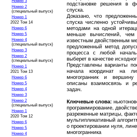
Номер 3
подстановке решения в ф
Номер 2
спуска.
(специальный выпуск)
Доказано, что предложенн
Номер 1
спуска численно устойчив
2022 Том 14
методами на одной итераци
Номер 6
меньше вычислений, чем
Номер 5
Номер 4
известным двойственным ме
(специальный выпуск)
предложенный метод допуск
Номер 3
процесса с любой начальн
Номер 2
выберет в качестве исходно
(специальный выпуск)
Представлены варианты пос
Номер 1
начала координат на ли
2021 Том 13
многогранник и вершину 
Номер 6
описаны взаимосвязь и р
Номер 5
задач.
Номер 4
Номер 3
Номер 2
Ключевые слова:
ньютоновс
(специальный выпуск)
программирование, двойстве
Номер 1
разреженные матрицы, факт
2020 Том 12
мультипликативный алгоритм
Номер 6
о проектировании нуля, лин
Номер 5
многогранника
Номер 4