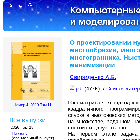
О проектировании н
многообразие, мног
многогранника. Нью
минимизации
Свириденко А.Б.
pdf
(477K) /
Список лите
Рассматривается подход к 
Номер 4, 2019 Том 11
квадратичного программир
спуска в ньютоновских мет
Все выпуски
на множестве, заданном на
состоит из двух этапов.
2026 Том 18
На первом этапе задача 
Номер 3
(специальный выпуск)