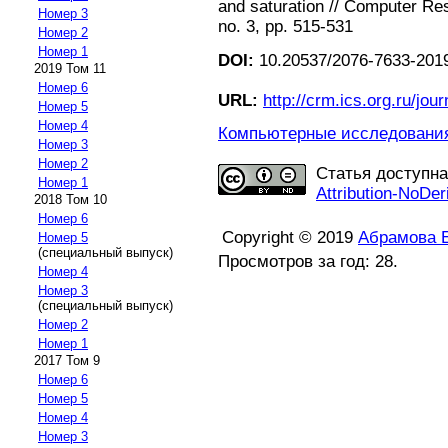
and saturation // Computer Res
Номер 3
no. 3, pp. 515-531
Номер 2
Номер 1
DOI:
10.20537/2076-7633-2019
2019 Том 11
Номер 6
URL:
http://crm.ics.org.ru/jour
Номер 5
Номер 4
Компьютерные исследования 
Номер 3
Номер 2
Статья доступн
Номер 1
Attribution-NoDer
2018 Том 10
Номер 6
Copyright © 2019
Абрамова Е
Номер 5
(специальный выпуск)
Просмотров за год: 28.
Номер 4
Номер 3
(специальный выпуск)
Номер 2
Номер 1
2017 Том 9
Номер 6
Номер 5
Номер 4
Номер 3