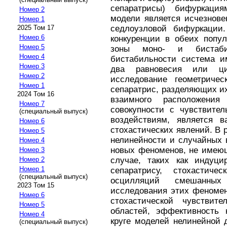
сепаратрисы) бифуркаци
Номер 2
модели является исчезнове
Номер 1
седлоузловой бифуркации
2025 Том 17
Номер 6
конкуренции в обеих попул
Номер 5
зоны моно- и бистаби
Номер 4
бистабильности система и
Номер 3
два равновесия или ци
Номер 2
исследование геометричес
Номер 1
сепаратрис, разделяющих и
2024 Том 16
взаимного расположения
Номер 7
совокупности с чувствител
(специальный выпуск)
воздействиям, является 
Номер 6
стохастических явлений. В
Номер 5
нелинейности и случайных 
Номер 4
новых феноменов, не имеющ
Номер 3
случае, таких как индуц
Номер 2
Номер 1
сепаратрису, стохастиче
(специальный выпуск)
осцилляций смешанных
2023 Том 15
исследования этих феномен
Номер 6
стохастической чувствит
Номер 5
областей, эффективность 
Номер 4
круге моделей нелинейной 
(специальный выпуск)