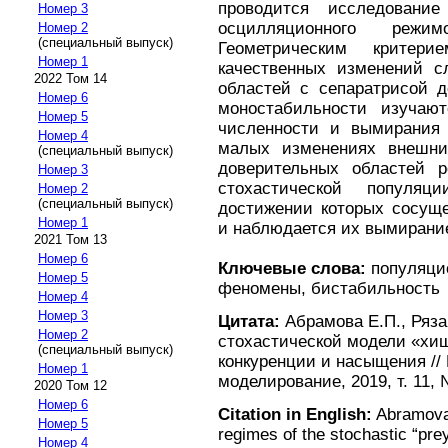
проводится исследовани
Номер 3
осцилляционного реж
Номер 2
(специальный выпуск)
Геометрическим критери
Номер 1
качественных изменений с
2022 Том 14
областей с сепаратрисой д
Номер 6
моностабильности изучаю
Номер 5
численности и вымирания
Номер 4
малых изменениях внешни
(специальный выпуск)
доверительных областей р
Номер 3
стохастической популя
Номер 2
(специальный выпуск)
достижении которых сосуще
Номер 1
и наблюдается их вымирани
2021 Том 13
Номер 6
Ключевые слова:
популяцио
Номер 5
феномены, бистабильность
Номер 4
Номер 3
Цитата:
Абрамова Е.П., Ряз
Номер 2
стохастической модели «хищ
(специальный выпуск)
конкуренции и насыщения /
Номер 1
моделирование, 2019, т. 11, 
2020 Том 12
Номер 6
Citation in English:
Abramova 
Номер 5
regimes of the stochastic “pre
Номер 4