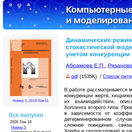
Динамические режи
стохастической моде
учетом конкуренции
Абрамова Е.П.
,
Рязанова
pdf
(1535K) /
Список лит
В работе рассматривается 
конкуренции жертв, хищнико
их взаимодействия, опис
Номер 3, 2019 Том 11
Холлинга второго типа. Про
в зависимости от коэффи
Все выпуски
детерминированном случа
2026 Том 18
сложное поведение, связ
Номер 3
Хопфа и седлоузловая) и гл
(специальный выпуск)