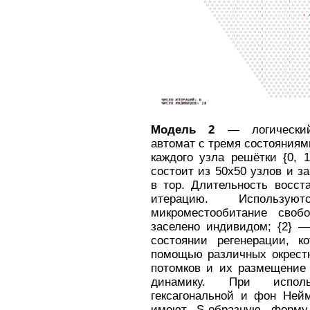
Модель 2
— логический 
автомат с тремя состояния
каждого узла решётки {0, 1
состоит из 50x50 узлов и 
в тор. Длительность восст
итерацию. Использу
микроместообитание своб
заселено индивидом; {2} —
состоянии регенерации, к
помощью различных окрестн
потомков и их размещение 
динамику. При исполь
гексагональной и фон Нейм
имеют S-образную форму 