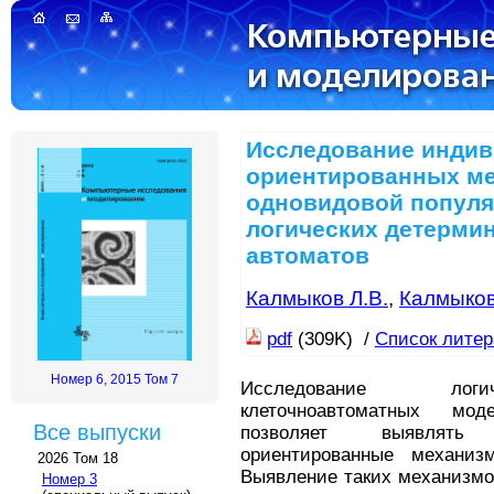
Исследование индив
ориентированных м
одновидовой попул
логических детерми
автоматов
Калмыков Л.В.
,
Калмыков
pdf
(309K) /
Список лите
Номер 6, 2015 Том 7
Исследование логич
клеточноавтоматных мо
Все выпуски
позволяет выявлять 
ориентированные механиз
2026 Том 18
Выявление таких механизмо
Номер 3