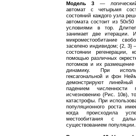
Модель 3
— логический 
автомат с четырьмя сос
состояний каждого узла решёт
автомата состоит из 50x50
условиями в тор. Длител
занимает две итерации. И
микроместообитание своб
заселено индивидом; {2, 3}
состоянии регенерации, 
помощью различных окрестн
потомков и их размещение 
динамику. При исполь
гексагональной и фон Нейм
демонстрируют линейный 
падением численности
исчезновению (Рис. 10в), 
катастрофы. При использов
популяционного роста име
когда происходила усп
местообитания с даль
существованием популяции.