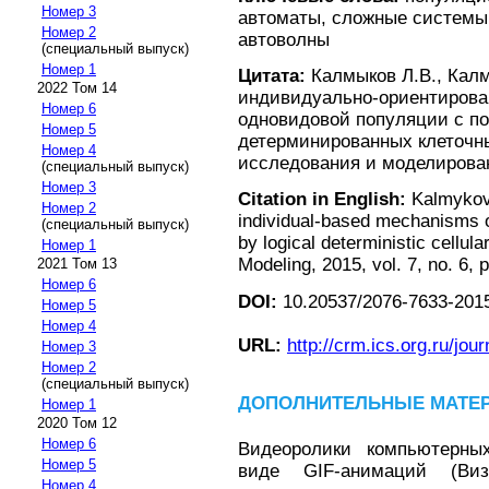
Номер 3
автоматы, сложные системы
Номер 2
автоволны
(специальный выпуск)
Номер 1
Цитата:
Калмыков Л.В., Кал
2022 Том 14
индивидуально-ориентиров
Номер 6
одновидовой популяции с п
Номер 5
детерминированных клеточн
Номер 4
исследования и моделировани
(специальный выпуск)
Номер 3
Citation in English:
Kalmykov 
Номер 2
individual-based mechanisms o
(специальный выпуск)
by logical deterministic cellu
Номер 1
Modeling, 2015, vol. 7, no. 6,
2021 Том 13
Номер 6
DOI:
10.20537/2076-7633-2015
Номер 5
Номер 4
URL:
http://crm.ics.org.ru/jour
Номер 3
Номер 2
(специальный выпуск)
ДОПОЛНИТЕЛЬНЫЕ МАТЕ
Номер 1
2020 Том 12
Номер 6
Видеоролики компьютерны
Номер 5
виде GIF-анимаций (Виз
Номер 4