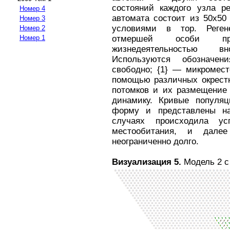
состояний каждого узла ре
Номер 4
автомата состоит из 50x50
Номер 3
условиями в тор. Реген
Номер 2
Номер 1
отмершей особи пр
жизнедеятельностью в
Используются обозначен
свободно; {1} — микромест
помощью различных окрестн
потомков и их размещение 
динамику. Кривые популяц
форму и представлены на
случаях происходила ус
местообитания, и дале
неограниченно долго.
Визуализация 5.
Модель 2 с