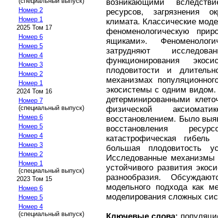
(специальный выпуск)
возникающими вследстви
Номер 2
ресурсов, загрязнения 
Номер 1
климата. Классические мод
2025 Том 17
феноменологическую прир
Номер 6
ящиками». Феноменолог
Номер 5
затрудняют исследов
Номер 4
функционирования эко
Номер 3
плодовитости и длительн
Номер 2
механизмах популяционного
Номер 1
экосистемы с одним видом.
2024 Том 16
детерминированными клето
Номер 7
(специальный выпуск)
физической аксиома
Номер 6
восстановлением. Было выя
Номер 5
восстановления ресур
Номер 4
катастрофическая гибель 
Номер 3
большая плодовитость ус
Номер 2
Исследованные механизмы 
Номер 1
устойчивого развития экос
(специальный выпуск)
разнообразия. Обсуждают
2023 Том 15
модельного подхода как ме
Номер 6
моделирования сложных сис
Номер 5
Номер 4
(специальный выпуск)
Ключевые слова:
популяцио