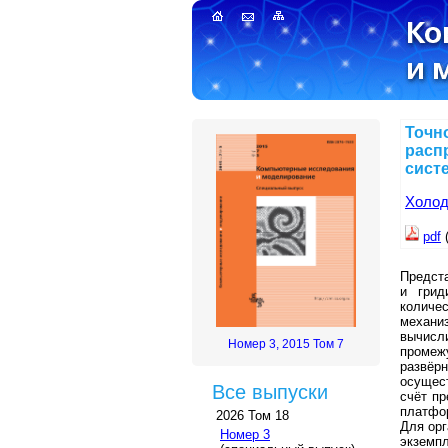
Точн
расп
сист
Холод
pdf
Предста
и грид
количе
механи
вычисл
Номер 3, 2015 Том 7
промеж
развёр
осущест
Все выпуски
счёт п
платфо
2026 Том 18
Для ор
Номер 3
экземп