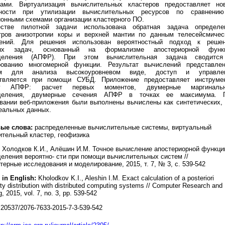
рами. Виртуализация вычислительных кластеров предоставляет но
ности при утилизации вычислительных ресурсов по сравнени
онными схемами организации кластерного ПО.
стве пилотной задачи использована обратная задача определе
тров анизотропии коры и верхней мантии по данным телесейсмичес
ений. Для решения использован вероятностный подход к реше
ных задач, основанный на формализме апостериорной функ
еделения (АПФР). При этом вычислительная задача сводитс
рованию многомерной функции. Результат вычислений представле
ом для анализа высокоуровневом виде, доступ и управле
твляется при помощи СУБД. Приложение предоставляет инструме
зу АПФР: расчет первых моментов, двумерные маргиналь
еделения, двумерные сечения АПФР в точках ее максимума. 
овании веб-приложения были выполнены вычислены как синтетических, 
еальных данных.
ые слова:
распределенные вычислительные системы, виртуальный
тельный кластер, геофизика
Холодков К.И., Алёшин И.М. Точное вычисление апостериорной функци
еления вероятно- сти при помощи вычислительных систем //
ерные исследования и моделирование, 2015, т. 7, № 3, с. 539-542
 in English:
Kholodkov K.I., Aleshin I.M. Exact calculation of a posteriori
ity distribution with distributed computing systems // Computer Research and
, 2015, vol. 7, no. 3, pp. 539-542
20537/2076-7633-2015-7-3-539-542