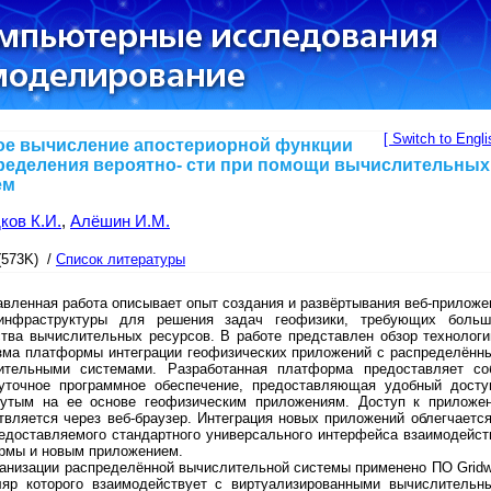
[ Switch to Engli
ое вычисление апостериорной функции
ределения вероятно- сти при помощи вычислительных
ем
ков К.И.
,
Алёшин И.М.
(573K) /
Список литературы
вленная работа описывает опыт создания и развёртывания веб-приложе
инфраструктуры для решения задач геофизики, требующих больш
ства вычислительных ресурсов. В работе представлен обзор технологи
зма платформы интеграции геофизических приложений с распределённ
ительными системами. Разработанная платформа предоставляет со
уточное программное обеспечение, предоставляющая удобный досту
нутым на ее основе геофизическим приложениям. Доступ к приложе
вляется через веб-браузер. Интеграция новых приложений облегчается
редоставляемого стандартного универсального интерфейса взаимодейст
рмы и новым приложением.
ганизации распределённой вычислительной системы применено ПО Gridw
ляр которого взаимодействует с виртуализированными вычислительн