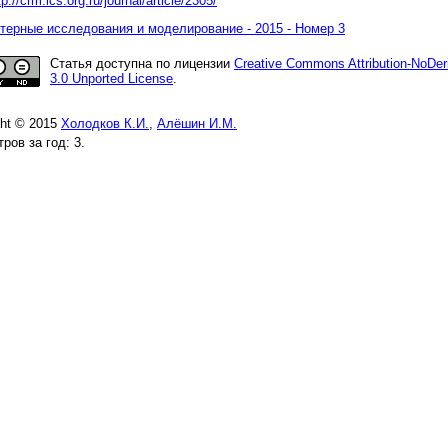
tp://crm.ics.org.ru/journal/article/2305/
ерные исследования и моделирование - 2015 - Номер 3
Статья доступна по лицензии
Creative Commons Attribution-NoDer
3.0 Unported License
.
ght © 2015
Холодков К.И.
,
Алёшин И.М.
ров за год: 3.