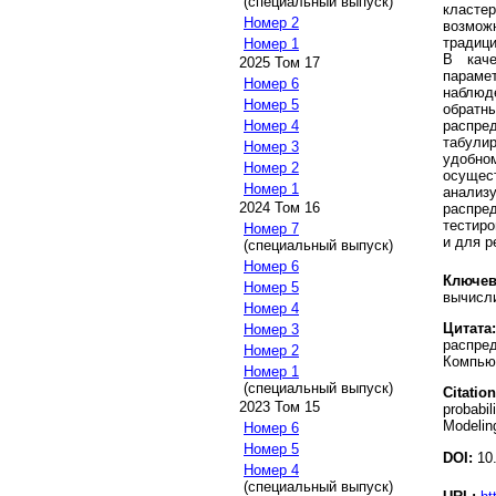
(специальный выпуск)
класте
Номер 2
возмож
традици
Номер 1
В каче
2025 Том 17
параме
Номер 6
наблюд
Номер 5
обрат
распр
Номер 4
табули
Номер 3
удобн
Номер 2
осущес
Номер 1
анали
2024 Том 16
распр
тестир
Номер 7
и для р
(специальный выпуск)
Номер 6
Ключев
Номер 5
вычисли
Номер 4
Цитата:
Номер 3
распред
Номер 2
Компьют
Номер 1
(специальный выпуск)
Citation
2023 Том 15
probabil
Modeling
Номер 6
Номер 5
DOI:
10.
Номер 4
(специальный выпуск)