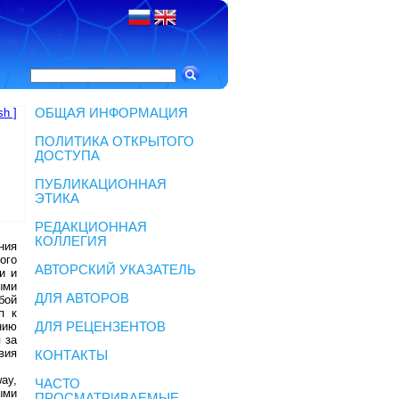
sh ]
ОБЩАЯ ИНФОРМАЦИЯ
ПОЛИТИКА ОТКРЫТОГО
ДОСТУПА
ПУБЛИКАЦИОННАЯ
ЭТИКА
РЕДАКЦИОННАЯ
КОЛЛЕГИЯ
ния
ого
АВТОРСКИЙ УКАЗАТЕЛЬ
и и
ыми
ДЛЯ АВТОРОВ
бой
п к
нию
ДЛЯ РЕЦЕНЗЕНТОВ
 за
вия
КОНТАКТЫ
ay,
ЧАСТО
ыми
ПРОСМАТРИВАЕМЫЕ