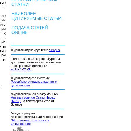
вые
СТАТЬИ
ю с
НАИБОЛЕЕ
ние
ЦИТИРУЕМЫЕ СТАТЬИ
ких
нию
ПОДАЧА СТАТЕЙ
ции
ONLINE
я к
н в
ние
нты
Журнал индексируется в
Scopus
ные
При
Полнотекстовая версия журнала
так
доступна также на сайте научной
электронной библиотеки
eLIBRARY.RU
Журнал входит в систему
Российского индекса научного
цитирования
.
и
Журнал включен в базу данных
Russian Science Citation Index
(RSCI)
на платформе Web of
Science
Международная
Междисциплинарная Конференция
"
Математика. Компьютер.
Образование
"