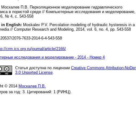
Москалев П.В. Перколяционное моделирование гидравлического
зиса в пористой среде // Компьютерные исследования и моделирование,
 6, № 4, с. 543-558
 in English:
Moskalev P.V. Percolation modeling of hydraulic hysteresis in a
edia // Computer Research and Modeling, 2014, vol. 6, no. 4, pp. 543-558
20537/2076-7633-2014-6-4-543-558
tp://crm.ics.org.ru/journal/article/2166/
ерные исследования и моделирование - 2014 - Номер 4
Статья доступна по лицензии
Creative Commons Attribution-NoDer
3.0 Unported License
.
ght © 2014
Москалев П.В.
ров за год: 3. Цитирований: 1 (РИНЦ).