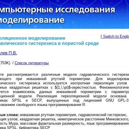
[ Switch to Engli
оляционное моделирование
авлического гистерезиса в пористой среде
лев П.В.
(753K) /
Список литературы
те рассматриваются различные модели гидравлического гистерези
ающего при инвазивной ртутной порометрии. Для моделирова
лического гистерезиса используется изотропная перколяция узлов
ных квадратных решетках с $(1,\,\pi)$-окрестностью. Феноменологиче
уется взаимосвязь данных инвазивной порометрии с параметр
яционной модели. Реализация перколяционной модели основана
отеках SPSL и SECP, выпущенных под лицензией GNU GPL-
ованием свободного языка программирования R.
ые слова:
инвазивная ртутная порометрия, гидравлический гистерезис,
ция узлов, квадратная решетка, неметрическое расстояние Минковского
ость Мура, массовая фрактальная размерность, язык программирования
тека SPSL, библиотека SECP