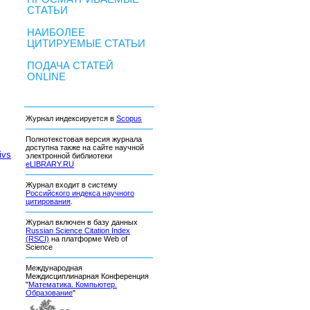
СТАТЬИ
НАИБОЛЕЕ
ЦИТИРУЕМЫЕ СТАТЬИ
ПОДАЧА СТАТЕЙ
ONLINE
Журнал индексируется в
Scopus
Полнотекстовая версия журнала
доступна также на сайте научной
ivs
электронной библиотеки
eLIBRARY.RU
Журнал входит в систему
Российского индекса научного
цитирования
.
Журнал включен в базу данных
Russian Science Citation Index
(RSCI)
на платформе Web of
Science
Международная
Междисциплинарная Конференция
"
Математика. Компьютер.
Образование
"