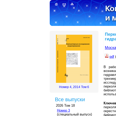
Перк
гидр
Моска
pdf
В рабо
возник
гидрав
трехмер
исслед
перкол
Номер 4, 2014 Том 6
библи
использ
Все выпуски
Ключев
2026 Том 18
перколя
Номер 3
окрестн
(специальный выпуск)
библио