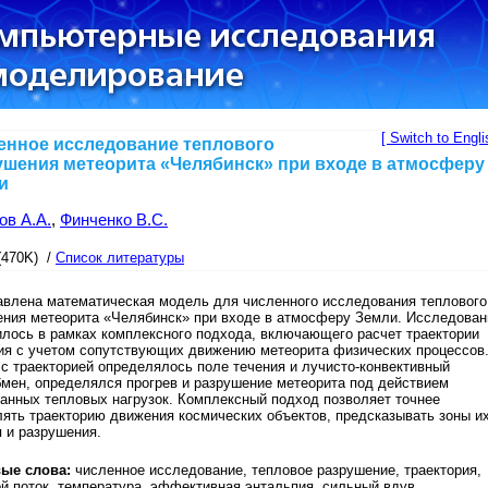
[ Switch to Engli
енное исследование теплового
ушения метеорита «Челябинск» при входе в атмосферу
и
ов А.А.
,
Финченко В.С.
(470K) /
Список литературы
авлена математическая модель для численного исследования теплового
ения метеорита «Челябинск» при входе в атмосферу Земли. Исследован
лось в рамках комплексного подхода, включающего расчет траектории
ия с учетом сопутствующих движению метеорита физических процессов
с траекторией определялось поле течения и лучисто-конвективный
мен, определялся прогрев и разрушение метеорита под действием
анных тепловых нагрузок. Комплексный подход позволяет точнее
ять траекторию движения космических объектов, предсказывать зоны и
 и разрушения.
ые слова:
численное исследование, тепловое разрушение, траектория,
й поток, температура, эффективная энтальпия, сильный вдув