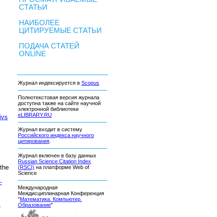
СТАТЬИ
НАИБОЛЕЕ
ЦИТИРУЕМЫЕ СТАТЬИ
ПОДАЧА СТАТЕЙ
ONLINE
Журнал индексируется в
Scopus
Полнотекстовая версия журнала
доступна также на сайте научной
электронной библиотеки
eLIBRARY.RU
ivs
Журнал входит в систему
Российского индекса научного
цитирования
.
Журнал включен в базу данных
Russian Science Citation Index
 the
(RSCI)
на платформе Web of
Science
-
Международная
Междисциплинарная Конференция
"
Математика. Компьютер.
Образование
"
f