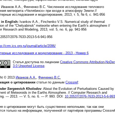
Иванков А.А., Финченко В.С. Численное исследование теплового
ния метеорита «Челябинск» при входе в атмосферу Земли //
ерные исследования и моделирование, 2013, т. 5, № 6, с. 941-956
 in English:
Ivankov A.A., Finchenko V.S. Numerical study of thermal
ion of the ”Chelyabinsk” meteorite when entering the Earth’s atmosphere //
r Research and Modeling, 2013, vol. 5, no. 6, pp. 941-956
20537/2076-7633-2013-5-6-941-956
tp://crm.ics.org.ru/journal/article/2096/
ерные исследования и моделирование - 2013 - Номер 6
Статья доступна по лицензии
Creative Commons Attribution-NoDer
3.0 Unported License
.
ght © 2013
Иванков А.А.
,
Финченко В.С.
ация о цитировании
статьи по данным
Crossref
:
nder Sergeevich Kholodov
.
About the Evolution of Perturbations Caused by
nt of Meteoroids in the Earths Atmosphere
. //
Computer Research and
ing.
—
2013
. — V.
5
, no.
6
. — P.
993
.
DOI:
10.20537/2076-7633-2013-5-6-993
я о цитировании могут быть существенно неполными, так как они
тся только на информации, полученной от партнёров программы Crossre
.