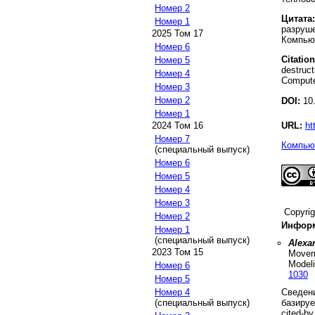
Номер 2
Цитата:
Номер 1
разруше
2025 Том 17
Компьют
Номер 6
Citation
Номер 5
destruct
Номер 4
Compute
Номер 3
Номер 2
DOI:
10.
Номер 1
URL:
ht
2024 Том 16
Номер 7
Компьют
(специальный выпуск)
Номер 6
Номер 5
Номер 4
Номер 3
Copyri
Номер 2
Информ
Номер 1
(специальный выпуск)
Alexa
2023 Том 15
Moveme
Model
Номер 6
1030
Номер 5
Сведени
Номер 4
базируе
(специальный выпуск)
cited-by