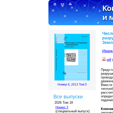
Числ
разр
Земл
Иванк
pdf
Предст
разруш
проводи
движен
Номер 6, 2013 Том 5
Вместе 
теплооб
рассчит
Все выпуски
определ
падения
2026 Том 18
Номер 3
Ключев
(специальный выпуск)
теплово