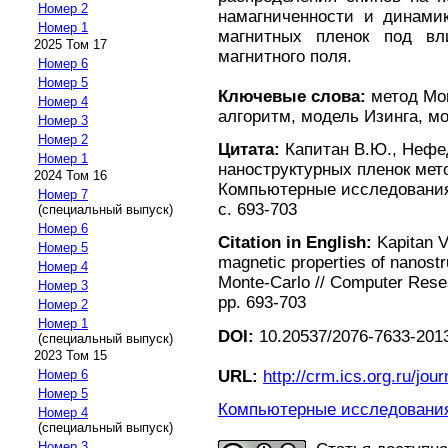
Номер 2
намагниченности и динамик
Номер 1
магнитных пленок под вл
2025 Том 17
магнитного поля.
Номер 6
Номер 5
Ключевые слова:
метод Мо
Номер 4
алгоритм, модель Изинга, 
Номер 3
Номер 2
Цитата:
Капитан В.Ю., Нефед
Номер 1
наноструктурных пленок мет
2024 Том 16
Компьютерные исследования 
Номер 7
с. 693-703
(специальный выпуск)
Номер 6
Citation in English:
Kapitan V.
Номер 5
magnetic properties of nanostr
Номер 4
Monte-Carlo // Computer Resea
Номер 3
pp. 693-703
Номер 2
Номер 1
DOI:
10.20537/2076-7633-2013
(специальный выпуск)
2023 Том 15
URL:
http://crm.ics.org.ru/jour
Номер 6
Номер 5
Компьютерные исследования 
Номер 4
(специальный выпуск)
Номер 3