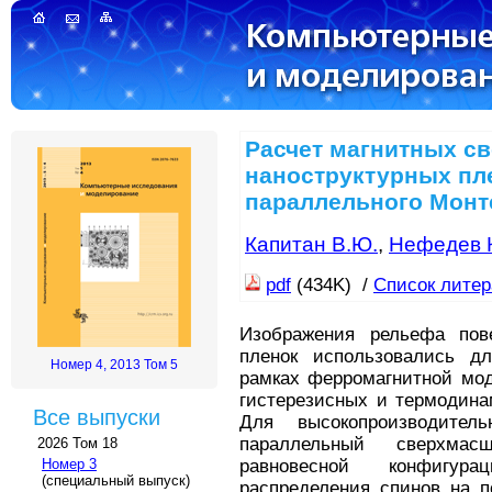
Расчет магнитных с
наноструктурных пл
параллельного Монт
Капитан В.Ю.
,
Нефедев К
pdf
(434K) /
Список лите
Изображения рельефа пове
пленок использовались д
Номер 4, 2013 Том 5
рамках ферромагнитной мод
гистерезисных и термодина
Все выпуски
Для высокопроизводител
параллельный сверхмас
2026 Том 18
равновесной конфигур
Номер 3
(специальный выпуск)
распределения спинов на п