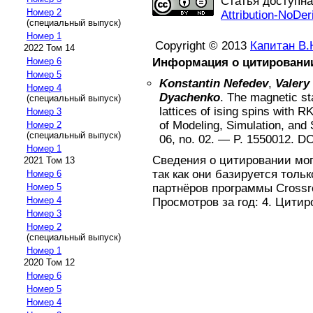
Статья доступн
Номер 2
Attribution-NoDer
(специальный выпуск)
Номер 1
Copyright © 2013
Капитан В.
2022 Том 14
Информация о цитировани
Номер 6
Номер 5
Konstantin Nefedev
,
Valery
Номер 4
Dyachenko
.
The magnetic sta
(специальный выпуск)
lattices of ising spins with R
Номер 3
of Modeling, Simulation, and
Номер 2
(специальный выпуск)
06
, no.
02
. — P.
1550012
.
DO
Номер 1
Сведения о цитировании мо
2021 Том 13
так как они базируется толь
Номер 6
партнёров программы Crossref
Номер 5
Номер 4
Просмотров за год: 4. Цитир
Номер 3
Номер 2
(специальный выпуск)
Номер 1
2020 Том 12
Номер 6
Номер 5
Номер 4