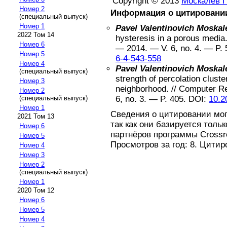
Copyright © 2013
Москалев П
Номер 2
Информация о цитировани
(специальный выпуск)
Номер 1
Pavel Valentinovich Moskal
2022 Том 14
hysteresis in a porous media
Номер 6
—
2014
. — V.
6
, no.
4
. — P.
Номер 5
6-4-543-558
Номер 4
Pavel Valentinovich Moskal
(специальный выпуск)
strength of percolation cluste
Номер 3
neighborhood
. //
Computer Re
Номер 2
6
, no.
3
. — P.
405
.
DOI:
10.2
(специальный выпуск)
Номер 1
Сведения о цитировании мо
2021 Том 13
так как они базируется толь
Номер 6
партнёров программы Crossref
Номер 5
Просмотров за год: 8. Цитир
Номер 4
Номер 3
Номер 2
(специальный выпуск)
Номер 1
2020 Том 12
Номер 6
Номер 5
Номер 4