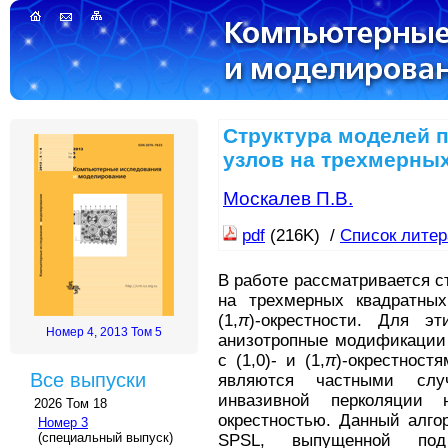
Структура моделей 
узлов на трехмерны
Москалев П.В.
pdf
(216K) /
Список лите
В работе рассматривается с
на трехмерных квадратны
(1,
π
)-окрестности. Для э
Номер 4, 2013 Том 5
анизотропные модификации 
с (1,0)- и (1,
π
)-окрестност
Все выпуски
являются частными случ
инвазивной перколяци
2026 Том 18
окрестностью. Данный алго
Номер 3
(специальный выпуск)
SPSL, выпущенной п