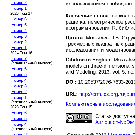
Номер 2
использованием свободного 
Номер 1
2025 Том 17
Ключевые слова:
перколяци
Номер 6
решетка, неметрическое рас
Номер 5
программирования R, библи
Номер 4
Номер 3
Цитата:
Москалев П.В. Струк
Номер 2
трехмерных квадратных реш
Номер 1
исследования и моделирование
2024 Том 16
Номер 7
Citation in English:
Moskalev P
(специальный выпуск)
models on three-dimensional s
Номер 6
and Modeling, 2013, vol. 5, no.
Номер 5
Номер 4
DOI:
10.20537/2076-7633-2013
Номер 3
Номер 2
URL:
http://crm.ics.org.ru/jour
Номер 1
(специальный выпуск)
Компьютерные исследования 
2023 Том 15
Номер 6
Статья доступн
Номер 5
Attribution-NoDer
Номер 4
(специальный выпуск)
Номер 3