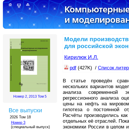
Модели производст
для российской эко
Кирилюк И.Л.
pdf
(427K) /
Список лите
В статье проведён срав
нескольких вариантов моде
анализа современной э
Номер 2, 2013 Том 5
регрессионного анализа оц
цены на нефть на мировом
гипотеза о постоянной от
Все выпуски
Расчёты производились как
2026 Том 18
отдельных её отраслей. Пок
Номер 3
экономики России в целом и
(специальный выпуск)