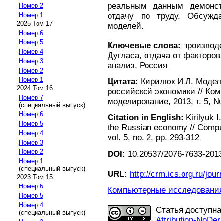
реальным данным демонс
Номер 2
отдачу по труду. Обсужд
Номер 1
2025 Том 17
моделей.
Номер 6
Номер 5
Ключевые слова:
производ
Номер 4
Дугласа, отдача от факторо
Номер 3
анализ, Россия
Номер 2
Номер 1
Цитата:
Кирилюк И.Л. Модел
2024 Том 16
российской экономики // Ко
Номер 7
моделирование, 2013, т. 5, №
(специальный выпуск)
Номер 6
Citation in English:
Kirilyuk I
Номер 5
the Russian economy // Compu
Номер 4
vol. 5, no. 2, pp. 293-312
Номер 3
Номер 2
DOI:
10.20537/2076-7633-2013
Номер 1
(специальный выпуск)
URL:
http://crm.ics.org.ru/jour
2023 Том 15
Номер 6
Компьютерные исследования 
Номер 5
Номер 4
Статья доступн
(специальный выпуск)
Attribution-NoDer