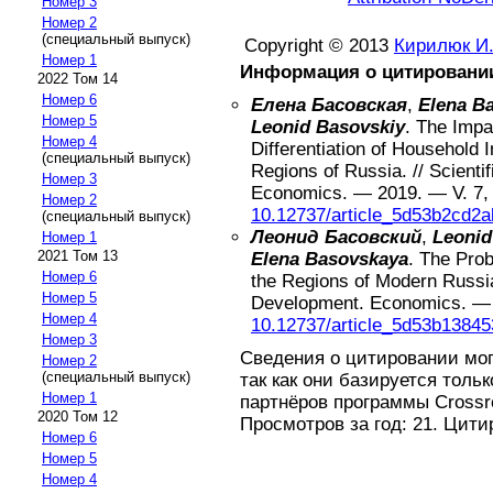
Номер 3
Номер 2
(специальный выпуск)
Copyright © 2013
Кирилюк И.
Номер 1
Информация о цитировани
2022 Том 14
Номер 6
Елена Басовская
,
Elena B
Номер 5
Leonid Basovskiy
.
The Impa
Номер 4
Differentiation of Household 
(специальный выпуск)
Regions of Russia
. //
Scienti
Номер 3
Economics.
—
2019
. — V.
7
,
Номер 2
10.12737/article_5d53b2cd2
(специальный выпуск)
Леонид Басовский
,
Leonid
Номер 1
2021 Том 13
Elena Basovskaya
.
The Prob
Номер 6
the Regions of Modern Russi
Номер 5
Development. Economics.
Номер 4
10.12737/article_5d53b1384
Номер 3
Сведения о цитировании мо
Номер 2
(специальный выпуск)
так как они базируется толь
Номер 1
партнёров программы Crossref
2020 Том 12
Просмотров за год: 21. Цити
Номер 6
Номер 5
Номер 4