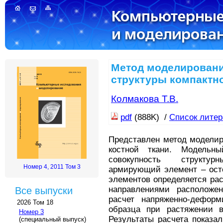
Метод моделирован
структуры компактно
Колмакова Т.В.
pdf
(888K) /
Список лите
Представлен метод моделир
костной ткани. Модельны
совокупность структу
Номер 4, 2011 Том 3
армирующий элемент – осте
элементов определяется ра
направлениями расположен
Все выпуски
расчет напряженно-деформ
2026 Том 18
образца при растяжении 
Номер 3
Результаты расчета показа
(специальный выпуск)