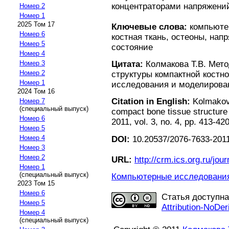
концентраторами напряжени
Номер 2
Номер 1
2025 Том 17
Ключевые слова:
компьютер
Номер 6
костная ткань, остеоны, на
Номер 5
состояние
Номер 4
Цитата:
Колмакова Т.В. Мет
Номер 3
Номер 2
структуры компактной костн
Номер 1
исследования и моделирование
2024 Том 16
Citation in English:
Kolmakova
Номер 7
(специальный выпуск)
compact bone tissue structure
Номер 6
2011, vol. 3, no. 4, pp. 413-42
Номер 5
Номер 4
DOI:
10.20537/2076-7633-2011
Номер 3
Номер 2
URL:
http://crm.ics.org.ru/jour
Номер 1
(специальный выпуск)
Компьютерные исследования 
2023 Том 15
Номер 6
Статья доступн
Номер 5
Attribution-NoDer
Номер 4
(специальный выпуск)