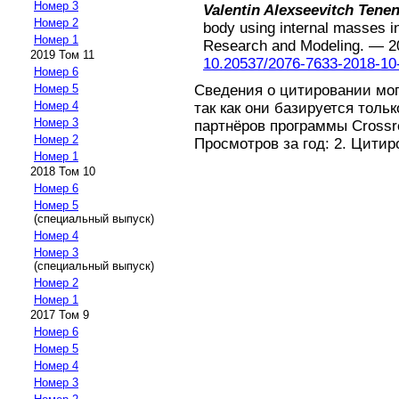
Номер 3
Valentin Alexseevitch Tene
Номер 2
body using internal masses in
Номер 1
Research and Modeling.
—
2
2019 Том 11
10.20537/2076-7633-2018-10
Номер 6
Сведения о цитировании мо
Номер 5
Номер 4
так как они базируется толь
Номер 3
партнёров программы Crossref
Номер 2
Просмотров за год: 2. Цитир
Номер 1
2018 Том 10
Номер 6
Номер 5
(специальный выпуск)
Номер 4
Номер 3
(специальный выпуск)
Номер 2
Номер 1
2017 Том 9
Номер 6
Номер 5
Номер 4
Номер 3