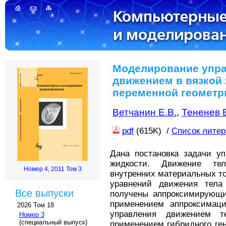
Моделирование упр
движением в вязкой 
переменной геометр
Ветчанин Е.В.
,
Тененев В
pdf
(615K) /
Список лите
Дана постановка задачи уп
жидкости. Движение те
Номер 4, 2011 Том 3
внутренних материальных то
уравнений движения тела
Все выпуски
получены аппроксимирующи
применением аппроксимаци
2026 Том 18
управления движением т
Номер 3
(специальный выпуск)
применением гибридного ген