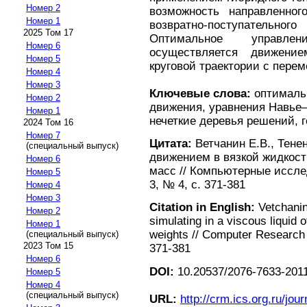
Номер 2
возможность направленно
Номер 1
возвратно-поступательно
2025 Том 17
Оптимальное управле
Номер 6
осуществляется движени
Номер 5
круговой траектории с перем
Номер 4
Номер 3
Ключевые слова:
оптимальн
Номер 2
движения, уравнения Навье–
Номер 1
нечеткие деревья решений, 
2024 Том 16
Номер 7
Цитата:
Ветчанин Е.В., Тене
(специальный выпуск)
движением в вязкой жидкост
Номер 6
масс // Компьютерные иссле
Номер 5
3, № 4, с. 371-381
Номер 4
Номер 3
Citation in English:
Vetchanin
Номер 2
simulating in a viscous liquid 
Номер 1
weights // Computer Research a
(специальный выпуск)
2023 Том 15
371-381
Номер 6
DOI:
10.20537/2076-7633-2011
Номер 5
Номер 4
(специальный выпуск)
URL:
http://crm.ics.org.ru/jour