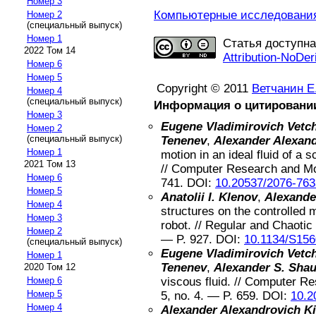
Номер 3
Компьютерные исследования 
Номер 2
(специальный выпуск)
Номер 1
Статья доступн
2022 Том 14
Attribution-NoDer
Номер 6
Номер 5
Copyright © 2011
Ветчанин Е
Номер 4
(специальный выпуск)
Информация о цитировани
Номер 3
Eugene Vladimirovich Vetc
Номер 2
(специальный выпуск)
Tenenev
,
Alexander Alexand
Номер 1
motion in an ideal fluid of a 
2021 Том 13
//
Computer Research and Mo
Номер 6
741
.
DOI:
10.20537/2076-763
Номер 5
Anatolii I. Klenov
,
Alexander
Номер 4
structures on the controlled
Номер 3
robot
. //
Regular and Chaoti
Номер 2
— P.
927
.
DOI:
10.1134/S15
(специальный выпуск)
Eugene Vladimirovich Vetc
Номер 1
Tenenev
,
Alexander S. Shau
2020 Том 12
viscous fluid
. //
Computer Re
Номер 6
Номер 5
5
, no.
4
. — P.
659
.
DOI:
10.2
Номер 4
Alexander Alexandrovich Ki