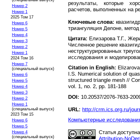
результаты, которые хо
Номер 2
расчетов, выполненных на ре
Номер 1
2025 Том 17
Ключевые слова:
квазигидр
Номер 6
триангуляция Делоне, метод
Номер 5
Номер 4
Цитата:
Елизарова Т.Г., Жери
Номер 3
Численное решение квазиги
Номер 2
неструктурированных треуго
Номер 1
исследования и моделирование
2024 Том 16
Номер 7
Citation in English:
Elizarova
(специальный выпуск)
I.S. Numerical solution of qua
Номер 6
structured triangle mesh // C
Номер 5
vol. 1, no. 2, pp. 181-188
Номер 4
Номер 3
DOI:
10.20537/2076-7633-2009
Номер 2
Номер 1
URL:
http://crm.ics.org.ru/jour
(специальный выпуск)
2023 Том 15
Компьютерные исследования 
Номер 6
Номер 5
Статья доступн
Номер 4
(специальный выпуск)
Attribution-NoDer