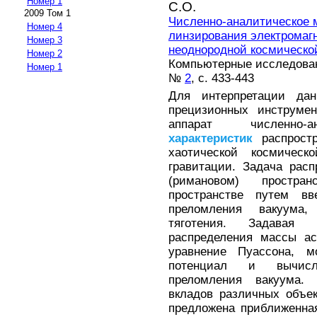
Номер 1
С.О.
2009 Том 1
Численно-аналитическое 
Номер 4
линзирования электромагн
Номер 3
неоднородной космическо
Номер 2
Компьютерные исследовани
Номер 1
№
2
, с. 433-443
Для интерпретации дан
прецизионных инструмен
аппарат численно-ан
характеристик
распростр
хаотической космичес
гравитации. Задача рас
(римановом) простр
пространстве путем вв
преломления вакуума,
тяготения. Задавая 
распределения массы ас
уравнение Пуассона, м
потенциал и вычисл
преломления вакуума.
вкладов различных объе
предложена приближенна