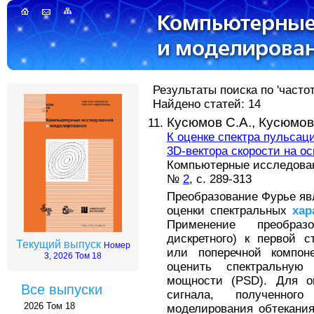
Результаты поиска по 'часто
Найдено статей: 14
Кусюмов С.А.,
Кусюмов
К оценке спектра пульсац
3D-вектора скорости на ос
Компьютерные исследовани
№
2
, с. 289-313
Преобразование Фурье яв
оценки спектральных
хар
Применение преобраз
дискретного) к первой 
Текущий выпуск
Номер
или поперечной компоне
3, 2026 Том 18
оценить спектральную
мощности (PSD). Для о
Все выпуски
сигнала, полученног
2026 Том 18
моделирования обтекания