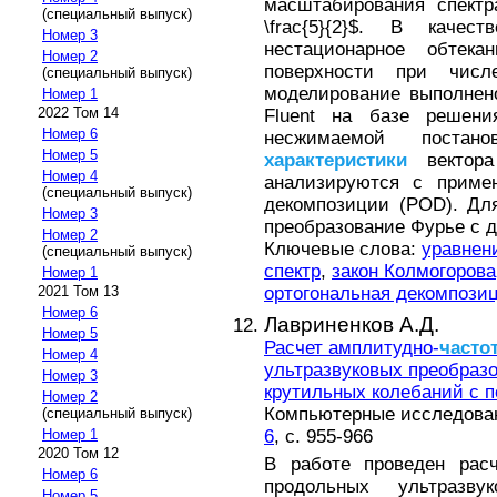
масштабирования спектр
(специальный выпуск)
\frac{5}{2}$. В качес
Номер 3
нестационарное обтека
Номер 2
поверхности при числ
(специальный выпуск)
моделирование выполнен
Номер 1
2022 Том 14
Fluent на базе решен
Номер 6
несжимаемой постанов
Номер 5
характеристики
вектора 
Номер 4
анализируются с примен
(специальный выпуск)
декомпозиции (POD). Дл
Номер 3
преобразование Фурье с д
Номер 2
Ключевые слова:
уравнен
(специальный выпуск)
спектр
,
закон Колмогорова
Номер 1
ортогональная декомпози
2021 Том 13
Номер 6
Лавриненков А.Д.
Номер 5
Расчет амплитудно-
часто
Номер 4
ультразвуковых преобраз
Номер 3
крутильных колебаний с 
Номер 2
Компьютерные исследовани
(специальный выпуск)
6
, с. 955-966
Номер 1
2020 Том 12
В работе проведен расч
Номер 6
продольных ультразв
Номер 5