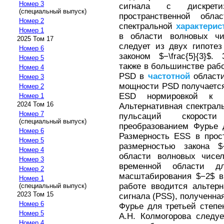
Номер 3
сигнала с дискрет
(специальный выпуск)
пространственной обла
Номер 2
спектральной
характерис
Номер 1
в области волновых чи
2025 Том 17
следует из двух гипотез
Номер 6
законом $−\frac{5}{3}$. 
Номер 5
также в большинстве раб
Номер 4
PSD в
частотной
области
Номер 3
мощности PSD получается
Номер 2
ESD нормировкой к в
Номер 1
2024 Том 16
Альтернативная спектрал
Номер 7
пульсаций скорос
(специальный выпуск)
преобразованием Фурье 
Номер 6
Размерность ESS в прос
Номер 5
размерностью закона $−
Номер 4
области волновых чисел
Номер 3
временной области д
Номер 2
масштабирования $−2$ 
Номер 1
работе вводится альтер
(специальный выпуск)
2023 Том 15
сигнала (PSS), полученна
Номер 6
Фурье для третьей степе
Номер 5
А.Н. Колмогорова следу
Номер 4