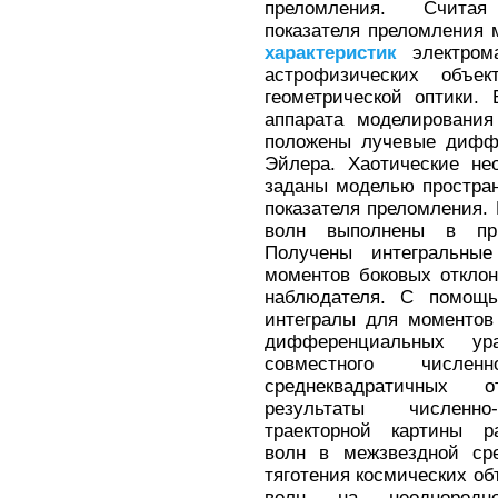
преломления. Считая
показателя преломления 
характеристик
электрома
астрофизических объе
геометрической оптики. 
аппарата моделировани
положены лучевые дифф
Эйлера. Хаотические не
заданы моделью простра
показателя преломления.
волн выполнены в пр
Получены интегральные
моментов боковых отклон
наблюдателя. С помощь
интегралы для моментов
дифференциальных ур
совместного числ
среднеквадратичных 
результаты численно-
траекторной картины ра
волн в межзвездной ср
тяготения космических об
волн на неоднородно