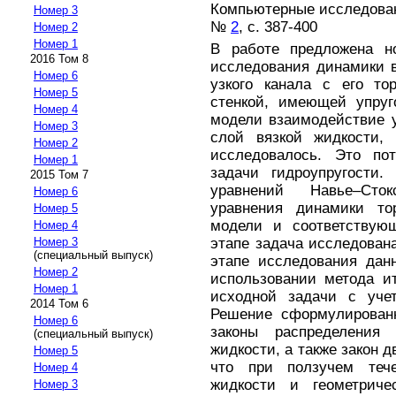
Компьютерные исследовани
Номер 3
№
2
, с. 387-400
Номер 2
Номер 1
В работе предложена н
2016 Том 8
исследования динамики 
Номер 6
узкого канала с его т
Номер 5
стенкой, имеющей упруг
Номер 4
модели взаимодействие у
Номер 3
слой вязкой жидкости,
Номер 2
исследовалось. Это по
Номер 1
задачи гидроупругости.
2015 Том 7
уравнений Навье–Сток
Номер 6
уравнения динамики то
Номер 5
модели и соответствую
Номер 4
этапе задача исследован
Номер 3
(специальный выпуск)
этапе исследования дан
Номер 2
использовании метода и
Номер 1
исходной задачи с уче
2014 Том 6
Решение сформулированн
Номер 6
законы распределения
(специальный выпуск)
жидкости, а также закон д
Номер 5
что при ползучем теч
Номер 4
жидкости и геометриче
Номер 3