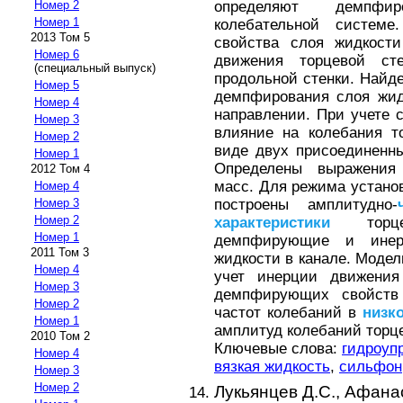
определяют демпфи
Номер 2
Номер 1
колебательной систе
2013 Том 5
свойства слоя жидкости
Номер 6
движения торцевой ст
(специальный выпуск)
продольной стенки. Най
Номер 5
демпфирования слоя жид
Номер 4
направлении. При учете 
Номер 3
влияние на колебания т
Номер 2
виде двух присоединенн
Номер 1
Определены выражения
2012 Том 4
масс. Для режима устано
Номер 4
построены амплитудно-
Номер 3
Номер 2
характеристики
торцев
Номер 1
демпфирующие и инер
2011 Том 3
жидкости в канале. Модел
Номер 4
учет инерции движения
Номер 3
демпфирующих свойств 
Номер 2
частот колебаний в
низк
Номер 1
амплитуд колебаний торце
2010 Том 2
Ключевые слова:
гидроуп
Номер 4
вязкая жидкость
,
сильфон
Номер 3
Номер 2
Лукьянцев Д.С.,
Афанас