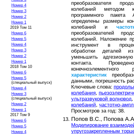
преобразователя продо
Номер 4
колебаний методом 
Номер 3
программного пакета 
Номер 2
определены размеры кон
Номер 1
колебаний и
частот
2019 Том 11
преобразователей прод
Номер 6
колебаний. Наложение п
Номер 5
инструмент в процес
Номер 4
Номер 3
обработки деталей и
Номер 2
уменьшить адгезионну
Номер 1
контакта. Проведе
2018 Том 10
конечноэлементног
Номер 6
характеристик
преобраз
Номер 5
данными, погрешность рас
(специальный выпуск)
Ключевые слова:
продоль
Номер 4
колебания
,
пьезоэлектрич
Номер 3
ультразвуковой волновод
(специальный выпуск)
Номер 2
колебаний
,
частотно-ампл
Номер 1
Просмотров за год: 38.
2017 Том 9
Попов В.С.,
Попова А.А
Номер 6
Моделирование взаимодей
Номер 5
упругозакрепленным торц
Номер 4