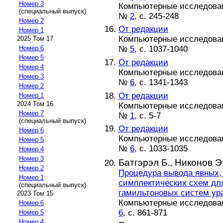
Номер 3
Компьютерные исследовани
(специальный выпуск)
№
2
, с. 245-248
Номер 2
От редакции
Номер 1
Компьютерные исследовани
2025 Том 17
№
5
, с. 1037-1040
Номер 6
Номер 5
От редакции
Номер 4
Компьютерные исследовани
Номер 3
№
6
, с. 1341-1343
Номер 2
От редакции
Номер 1
2024 Том 16
Компьютерные исследовани
Номер 7
№
1
, с. 5-7
(специальный выпуск)
От редакции
Номер 6
Компьютерные исследовани
Номер 5
№
6
, с. 1033-1035
Номер 4
Номер 3
Батгэрэл Б.,
Никонов Э.
Номер 2
Процедура вывода явных,
Номер 1
симплектических схем дл
(специальный выпуск)
гамильтоновых систем ур
2023 Том 15
Компьютерные исследовани
Номер 6
6
, с. 861-871
Номер 5
Номер 4