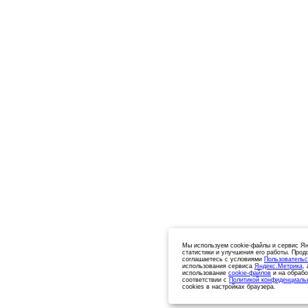
Мы используем cookie-файлы и сервис Ян
статистики и улучшения его работы. Прод
соглашаетесь с условиями
Пользовательс
использования сервиса
Яндекс.Метрика
,
использование
cookie-файлов
и на обрабо
соответствии с
Политикой конфиденциаль
cookies в настройках браузера.