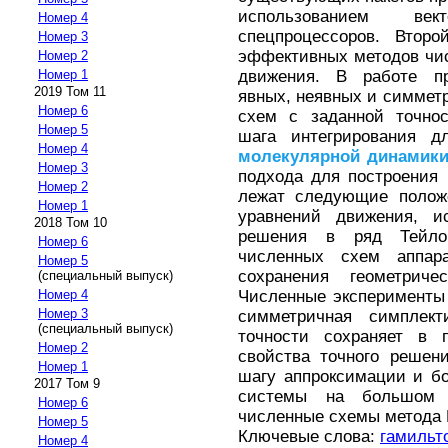
использованием вект
Номер 4
спецпроцессоров. Второ
Номер 3
эффективных методов чис
Номер 2
движения. В работе пр
Номер 1
2019 Том 11
явных, неявных и симмет
Номер 6
схем с заданной точнос
Номер 5
шага интегрирования д
Номер 4
молекулярной
динамик
Номер 3
подхода для построения
Номер 2
лежат следующие положе
Номер 1
уравнений движения, ис
2018 Том 10
решения в ряд Тейло
Номер 6
численных схем аппар
Номер 5
сохранения геометриче
(специальный выпуск)
Численные эксперименты 
Номер 4
Номер 3
симметричная симплект
(специальный выпуск)
точности сохраняет в 
Номер 2
свойства точного решен
Номер 1
шагу аппроксимации и бо
2017 Том 9
системы на большом и
Номер 6
численные схемы метода В
Номер 5
Ключевые слова:
гамильт
Номер 4