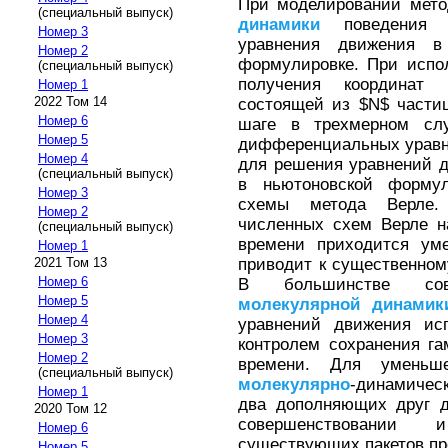
При моделировании мет
(специальный выпуск)
динамики
поведения с
Номер 3
уравнения движения в
Номер 2
формулировке. При испо
(специальный выпуск)
получения координат
Номер 1
2022 Том 14
состоящей из $N$ части
Номер 6
шаге в трехмерном сл
Номер 5
дифференциальных уравне
Номер 4
для решения уравнений 
(специальный выпуск)
в ньютоновской формул
Номер 3
схемы метода Верле.
Номер 2
численных схем Верле н
(специальный выпуск)
времени приходится уме
Номер 1
приводит к существенно
2021 Том 13
Номер 6
В большинстве сов
Номер 5
молекулярной
динамик
Номер 4
уравнений движения ис
Номер 3
контролем сохранения га
Номер 2
времени. Для уменьш
(специальный выпуск)
молекулярно
-динамичес
Номер 1
два дополняющих друг д
2020 Том 12
совершенствовании 
Номер 6
существующих пакетов п
Номер 5