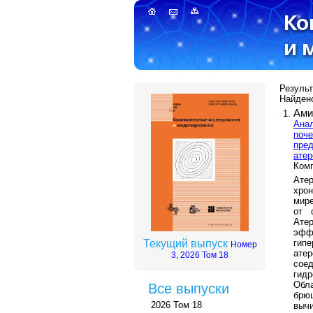
Результа
Найдено
Ами
Анал
поче
пред
атер
Комп
Атер
хро
мире
от 
Ате
эфф
гип
Текущий выпуск
Номер
ате
3, 2026 Том 18
сое
гидр
Обл
Все выпуски
брю
2026 Том 18
выч