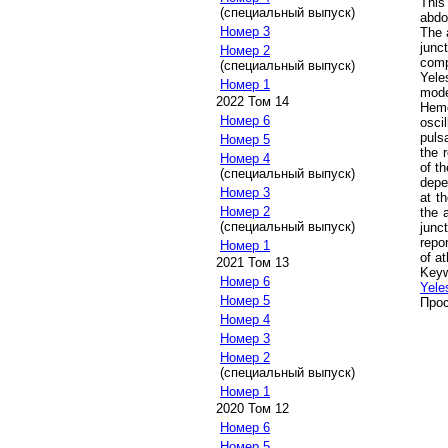
This
(специальный выпуск)
abdo
Номер 3
The 
junc
Номер 2
comp
(специальный выпуск)
Yele
Номер 1
mode
2022 Том 14
Hemo
Номер 6
osci
puls
Номер 5
the 
Номер 4
of t
(специальный выпуск)
depe
Номер 3
at t
Номер 2
the 
(специальный выпуск)
junc
repor
Номер 1
of a
2021 Том 13
Key
Номер 6
Yele
Номер 5
Прос
Номер 4
Номер 3
Номер 2
(специальный выпуск)
Номер 1
2020 Том 12
Номер 6
Номер 5