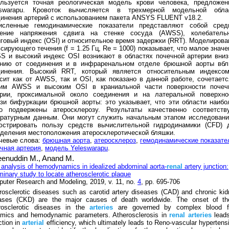
ользуется точная реологическая модель крови человека, предложен
eswarapu. Кровоток вычисляется в трехмерной модельной обла
инения артерий с использованием пакета ANSYS FLUENT v18.2.
исленные гемодинамические показатели представляют собой сред
чение напряжения сдвига на стенке сосуда (AWSS), колебатель
говый индекс (OSI) и относительное время задержки (RRT). Моделирова
сирующего течения (f = 1.25 Гц, Re = 1000) показывает, что малое значе
 и высокий индекс OSI возникают в областях почечной артерии вниз
ению от соединения и в инфраренальном отделе брюшной аорты вбл
динения. Высокий RRT, который является относительным индексо
сит как от AWSS, так и OSI, как показано в данной работе, сочетаетс
ким AWSS и высоким OSI в краниальной части поверхности почеч
ерии, проксимальной около соединения и на латеральной поверхно
зи бифуркации брюшной аорты: это указывает, что эти области наибо
го подвержены атеросклерозу. Результаты качественно соответств
ературным данным. Они могут служить начальным этапом исследовани
юстрировать пользу средств вычислительной гидродинамики (CFD) 
деления местоположения атеросклеротической бляшки.
чевые слова:
брюшная аорта
,
атеросклероз
,
гемодинамические показате
чная артерия
,
модель Yeleswarapu
.
enuddin M.,
Anand M.
analysis of hemodynamics in idealized abdominal aorta-
renal
artery junction:
iminary study to locate atherosclerotic plaque
uter Research and Modeling, 2019, v. 11, no.
4
, pp. 695-706
rosclerotic diseases such as carotid artery diseases (CAD) and chronic ki
ases (CKD) are the major causes of death worldwide. The onset of th
rosclerotic diseases in the
arteries
are governed by complex blood f
mics and hemodynamic parameters. Atherosclerosis in
renal
arteries
leads
ction in
arterial
efficiency, which ultimately leads to Reno-vascular hypertens