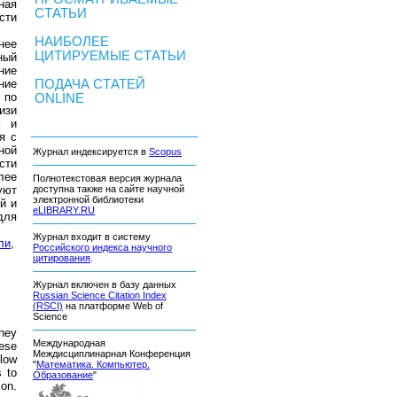
ная
СТАТЬИ
сти
НАИБОЛЕЕ
нее
ЦИТИРУЕМЫЕ СТАТЬИ
ный
ние
ние
ПОДАЧА СТАТЕЙ
 по
ONLINE
изи
м и
я с
ной
Журнал индексируется в
Scopus
сти
лее
Полнотекстовая версия журнала
уют
доступна также на сайте научной
электронной библиотеки
й и
eLIBRARY.RU
для
Журнал входит в систему
ли
,
Российского индекса научного
цитирования
.
Журнал включен в базу данных
Russian Science Citation Index
(RSCI)
на платформе Web of
Science
dney
Международная
ese
Междисциплинарная Конференция
low
"
Математика. Компьютер.
 to
Образование
"
ion.