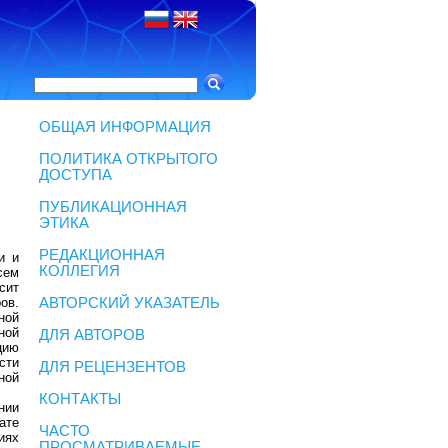
ОБЩАЯ ИНФОРМАЦИЯ
ПОЛИТИКА ОТКРЫТОГО
ДОСТУПА
ПУБЛИКАЦИОННАЯ
ЭТИКА
РЕДАКЦИОННАЯ
и и
КОЛЛЕГИЯ
сем
сит
ов.
АВТОРСКИЙ УКАЗАТЕЛЬ
ной
ной
ДЛЯ АВТОРОВ
цию
сти
ДЛЯ РЕЦЕНЗЕНТОВ
ной
КОНТАКТЫ
нии
ате
ЧАСТО
иях
ПРОСМАТРИВАЕМЫЕ