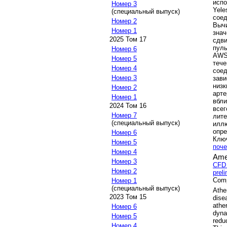
исп
Номер 3
Yel
(специальный выпуск)
соед
Номер 2
Выч
Номер 1
зна
2025 Том 17
сдви
пуль
Номер 6
AWSS
Номер 5
теч
Номер 4
сое
Номер 3
зави
низ
Номер 2
арт
Номер 1
вбли
2024 Том 16
все
Номер 7
лит
(специальный выпуск)
илл
опре
Номер 6
Клю
Номер 5
поче
Номер 4
Ame
Номер 3
CFD 
Номер 2
prel
Comp
Номер 1
(специальный выпуск)
Athe
2023 Том 15
dise
athe
Номер 6
dyna
Номер 5
redu
Номер 4