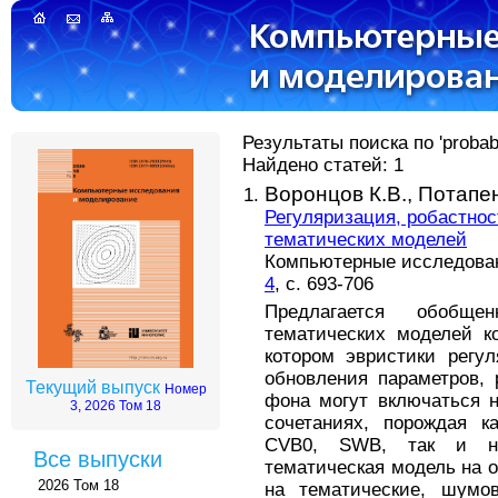
Результаты поиска по 'probabil
Найдено статей: 1
Воронцов К.В.,
Потапен
Регуляризация, робастнос
тематических моделей
Компьютерные исследовани
4
, с. 693-706
Предлагается обобще
тематических моделей к
котором эвристики регул
обновления параметров,
Текущий выпуск
Номер
фона могут включаться 
3, 2026 Том 18
сочетаниях, порождая к
CVB0, SWB, так и но
Все выпуски
тематическая модель на 
2026 Том 18
на тематические, шумо