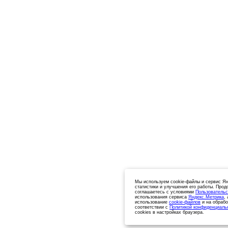
Мы используем cookie-файлы и сервис Ян
статистики и улучшения его работы. Прод
соглашаетесь с условиями
Пользовательс
использования сервиса
Яндекс.Метрика
,
использование
cookie-файлов
и на обрабо
соответствии с
Политикой конфиденциаль
cookies в настройках браузера.