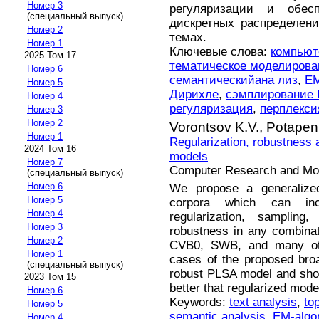
Номер 3
регуляризации и обесп
(специальный выпуск)
дискретных распределен
Номер 2
темах.
Номер 1
Ключевые слова:
компьют
2025 Том 17
тематическое моделирова
Номер 6
семантическийана лиз
,
EM
Номер 5
Дирихле
,
сэмплирование 
Номер 4
регуляризация
,
перплекси
Номер 3
Номер 2
Vorontsov K.V.,
Potapen
Номер 1
Regularization, robustness 
2024 Том 16
models
Номер 7
Computer Research and Mode
(специальный выпуск)
Номер 6
We propose a generaliz
Номер 5
corpora which can inco
Номер 4
regularization, sampling
Номер 3
robustness in any combina
Номер 2
CVB0, SWB, and many oth
Номер 1
cases of the proposed bro
(специальный выпуск)
robust PLSA model and show
2023 Том 15
better that regularized mode
Номер 6
Keywords:
text analysis
,
to
Номер 5
semantic analysis
,
EM-algo
Номер 4