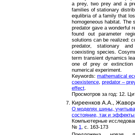
a prey, two prey and a pr
families of stationary distri
equlibria of a family that l
homogeneous habitat. The s
predator gave a wonderful r
found out parameter regi
solutions can be realized: c
predator, stationary and 
coexisting species. Cosym
term transient dynamics lead
one of prey or extinction
numerical experiment.
Keywords:
mathematical ec
coexistence
,
predator – pre
effect
.
Просмотров за год: 12. Ц
Киреенков А.А.,
Жаворо
О моделях шины, учитыв
состояние, так и эффекты 
Компьютерные исследовани
№
1
, с. 163-173
Предложена новая п