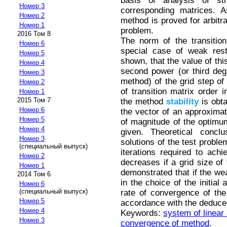
basis of analysis of st
Номер 3
corresponding matrices. A
Номер 2
method is proved for arbitrar
Номер 1
problem.
2016 Том 8
The norm of the transition
Номер 6
special case of weak restr
Номер 5
shown, that the value of thi
Номер 4
second power (or third deg
Номер 3
method) of the grid step of
Номер 2
of transition matrix order 
Номер 1
2015 Том 7
the method
stability
is obta
Номер 6
the vector of an approximate
Номер 5
of magnitude of the optimu
Номер 4
given. Theoretical conclu
Номер 3
solutions of the test proble
(специальный выпуск)
iterations required to ach
Номер 2
decreases if a grid size of 
Номер 1
demonstrated that if the wea
2014 Том 6
in the choice of the initial
Номер 6
(специальный выпуск)
rate of convergence of the
Номер 5
accordance with the deduced
Номер 4
Keywords:
system of linear
Номер 3
convergence of method
.