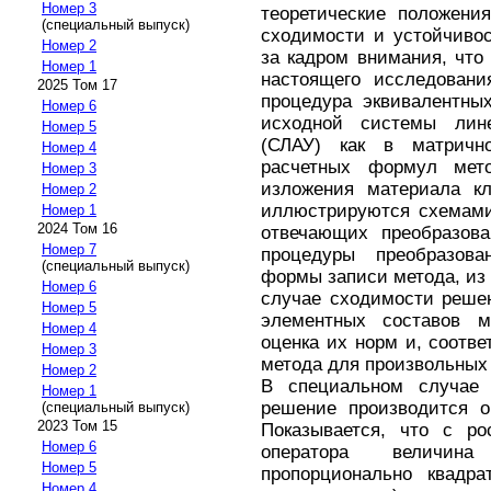
Номер 3
теоретические положени
(специальный выпуск)
сходимости и устойчивос
Номер 2
за кадром внимания, что
Номер 1
настоящего исследовани
2025 Том 17
процедура эквивалентны
Номер 6
исходной системы лине
Номер 5
(СЛАУ) как в матричн
Номер 4
расчетных формул мет
Номер 3
изложения материала к
Номер 2
иллюстрируются схемами
Номер 1
2024 Том 16
отвечающих преобразова
Номер 7
процедуры преобразов
(специальный выпуск)
формы записи метода, из к
Номер 6
случае сходимости решен
Номер 5
элементных составов м
Номер 4
оценка их норм и, соотве
Номер 3
метода для произвольных 
Номер 2
В специальном случае 
Номер 1
решение производится о
(специальный выпуск)
2023 Том 15
Показывается, что с ро
Номер 6
оператора величи
Номер 5
пропорционально квадра
Номер 4