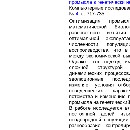
промысла в генетически 
Компьютерные исследовани
№
4
, с. 717-735
Оптимизация промыс
математической биоло
равновесного изъяти
оптимальной эксплуата
численности популяц
воспроизводства, что в
между экономической вы
Однако этот подход им
сложной структурой
динамических процессов
эволюционные послед
изменяет условия отбо
поведенческих харак
потомства и изменению г
промысла на генетический
В работе исследуется в
постоянной долей изъ
неоднородной популяции.
разнообразие контрол