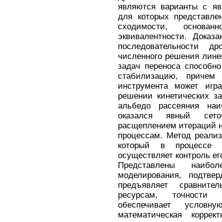
являются варианты с яв
для которых представле
сходимости, основ
эквивалентности. Доказ
последовательности 
численного решения лине
задач переноса способн
стабилизацию, причем
инструмента может игра
решении кинетических з
альбедо рассеяния на
оказался явный сет
расщеплением итераций н
процессам. Метод реализ
который в процессе 
осуществляет контроль его
Представлены наибол
моделирования, подтве
предъявляет сравните
ресурсам, точности 
обеспечивает условн
математическая коррек