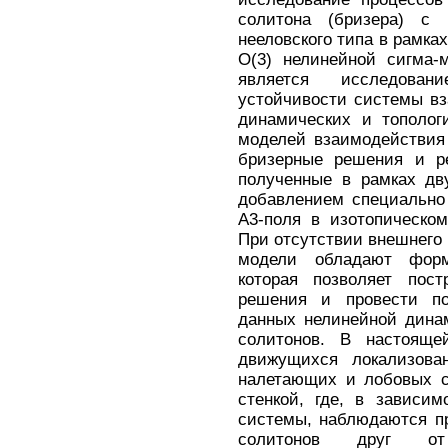
солитона (бризера) с 
нееловского типа в рамка
О(3) нелинейной сигма-
является исследова
устойчивости системы в
динамических и тополог
моделей взаимодействия
бризерные решения и р
полученные в рамках дв
добавлением специально
А3-поля в изотопическо
При отсутствии внешнего 
модели обладают форма
которая позволяет пост
решения и провести по
данных нелинейной дина
солитонов. В настояще
движущихся локализова
налетающих и лобовых с
стенкой, где, в зависи
системы, наблюдаются п
солитонов друг от