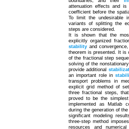
boundaries, and their
in
attenuation effects and i
coefficient before the spati
To limit the undesirable 
variants of splitting the e
steps are considered.
It is shown that the most
explicitly organized fracti
stability
and convergence, 
theorem is presented. It is 
of the fractional step sequ
solving of the nonstationar
provide additional
stabiliza
an important role in
stabil
transport problems in med
explicit grid method of sett
three fractional steps, t
proved to be the simplest
implemented as Matlab co
during the generation of th
significant modeling resul
three-step method imposes
resources and numerical 