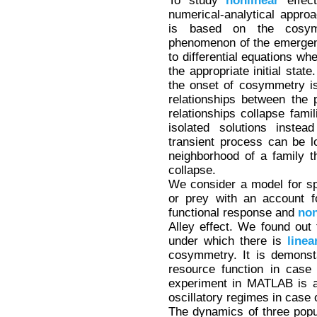
To study
nonlinear
effect
numerical-analytical appro
is based on the cosymm
phenomenon of the emergenc
to differential equations wh
the appropriate initial stat
the onset of cosymmetry i
relationships between the
relationships collapse fami
isolated solutions inste
transient process can be l
neighborhood of a family 
collapse.
We consider a model for sp
or prey with an account fo
functional response and
non
Alley effect. We found out
under which there is
linea
cosymmetry. It is demonst
resource function in case
experiment in MATLAB is a
oscillatory regimes in case 
The dynamics of three popul