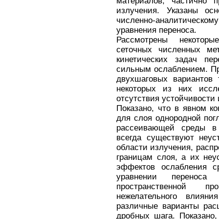
материалов, частично п
излучения. Указаны ос
численно-аналитическому
уравнения переноса.
Рассмотрены некотор
сеточных численных ме
кинетических задач пе
сильным ослаблением. П
двухшаговых вариантов 
некоторых из них иссл
отсутствия устойчивости 
Показано, что в явном к
для слоя однородной по
рассеивающей среды в 
всегда существуют неус
области излучения, расп
границам слоя, а их неу
эффектов ослабления с
уравнении переноса
пространственной пр
нежелательного влияни
различные варианты рас
дробных шага. Показано