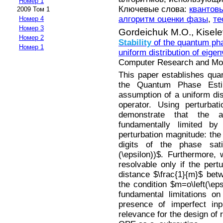
Номер 1
Ключевые слова:
квантов
2009 Том 1
алгоритм оценки фазы
,
те
Номер 4
Номер 3
Gordeichuk M.O.,
Kisel
Номер 2
Stability
of the quantum pha
Номер 1
uniform distribution of eige
Computer Research and Mode
This paper establishes quan
the Quantum Phase Esti
assumption of a uniform dist
operator. Using perturba
demonstrate that the a
fundamentally limited b
perturbation magnitude: the
digits of the phase satis
(\epsilon))$. Furthermore,
resolvable only if the per
distance $\frac{1}{m}$ bet
the condition $m=o\left(\eps
fundamental limitations o
presence of imperfect inp
relevance for the design of