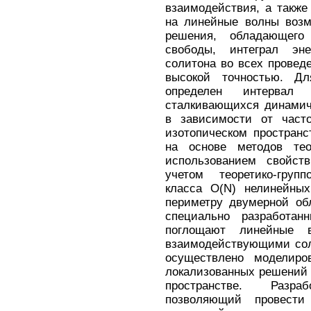
взаимодействия, а такж
на линейные волны возм
решения, обладающего
свободы, интеграл эне
солитона во всех провед
высокой точностью. Дл
определен интервал 
сталкивающихся динамич
в зависимости от част
изотопическом простран
на основе методов тео
использованием свойств
учетом теоретико-груп
класса O(N) нелинейных
периметру двумерной об
специально разработан
поглощают линейные 
взаимодействующими сол
осуществлено моделиро
локализованных решений
пространстве. Разр
позволяющий провести