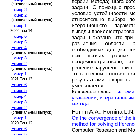
версии метода) шага сет
(специальный выпуск)
задачи. С помощью прос
Номер 3
условие устойчивости м
Номер 2
относительно выбора по
(специальный выпуск)
итерационного парамет
Номер 1
2022 Том 14
выводы проиллюстрирова
Номер 6
задач. Показано, что при
Номер 5
разбиения области р
Номер 4
необходимых для достиж
(специальный выпуск)
при прочих равных у
Номер 3
продемонстрировано, ч
Номер 2
решение нарушены при вы
(специальный выпуск)
то в полном соответств
Номер 1
результатами скорость
2021 Том 13
Номер 6
уменьшается.
Номер 5
Ключевые слова:
система
Номер 4
уравнений
,
итерационный
Номер 3
метода
.
Номер 2
Fomin A.A.,
Fomina L.N.
(специальный выпуск)
On the convergence of the im
Номер 1
2020 Том 12
method for solving difference
Номер 6
Computer Research and Mode
Номер 5