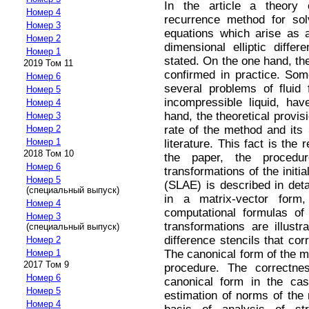
In the article a theory of
Номер 4
recurrence method for solv
Номер 3
equations which arise as a
Номер 2
dimensional elliptic differ
Номер 1
stated. On the one hand, th
2019 Том 11
confirmed in practice. So
Номер 6
several problems of fluid
Номер 5
incompressible liquid, ha
Номер 4
hand, the theoretical provis
Номер 3
rate of the method and its
Номер 2
Номер 1
literature. This fact is the 
2018 Том 10
the paper, the procedu
Номер 6
transformations of the initi
Номер 5
(SLAE) is described in deta
(специальный выпуск)
in a matrix-vector for
Номер 4
computational formulas of
Номер 3
transformations are illus
(специальный выпуск)
difference stencils that co
Номер 2
The canonical form of the me
Номер 1
2017 Том 9
procedure. The correctne
Номер 6
canonical form in the cas
Номер 5
estimation of norms of the 
Номер 4