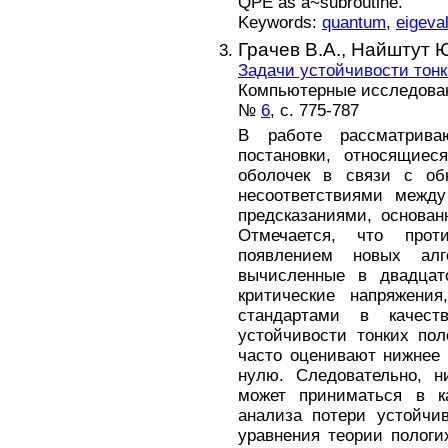
QPE as a~subroutine.
Keywords:
quantum
,
eigeva
Грачев В.А.,
Найштут Ю
Задачи устойчивости тонк
Компьютерные исследовани
№
6
, с. 775-787
В работе рассматрива
постановки, относящиес
оболочек в связи с об
несоответствиями межд
предсказаниями, основан
Отмечается, что про
появлением новых алг
вычисленные в двадцат
критические напряжения
стандартами в качест
устойчивости тонких по
часто оценивают нижнее 
нулю. Следовательно, н
может приниматься в ка
анализа потери устойчив
уравнения теории полог