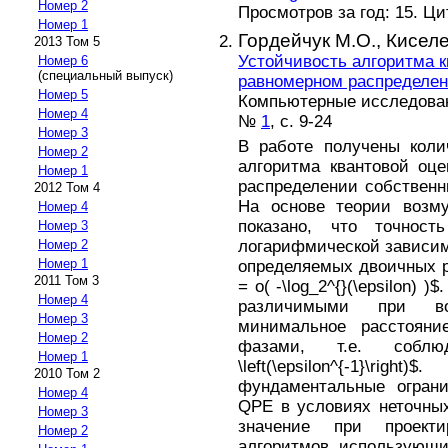
Номер 2
Просмотров за год: 15. Ц
Номер 1
Гордейчук М.О.,
Киселе
2013 Том 5
Устойчивость алгоритма к
Номер 6
(специальный выпуск)
равномерном распределен
Номер 5
Компьютерные исследовани
Номер 4
№
1
, с. 9-24
Номер 3
В работе получены коли
Номер 2
алгоритма квантовой оц
Номер 1
распределении собственн
2012 Том 4
На основе теории возм
Номер 4
показано, что точност
Номер 3
логарифмической зависим
Номер 2
Номер 1
определяемых двоичных р
2011 Том 3
= o( -\log_2^{}(\epsilon) 
Номер 4
различимыми при в
Номер 3
минимальное расстояние
Номер 2
фазами, т.е. соб
Номер 1
\left(\epsilon^{-1}\ri
2010 Том 2
фундаментальные огран
Номер 4
QPE в условиях неточны
Номер 3
значение при проекти
Номер 2
алгоритмов, использующи