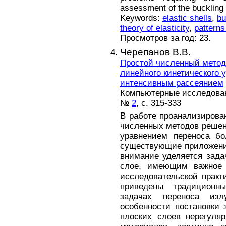
assessment of the buckling cr
Keywords:
elastic shells
,
bu
theory of elasticity
,
patterns
Просмотров за год: 23.
Черепанов В.В.
Простой численный метод
линейного кинетического 
интенсивным рассеянием
Компьютерные исследовани
№
2
, с. 315-333
В работе проанализирова
численных методов решен
уравнением переноса бо
существующие приложения
внимание уделяется зада
слое, имеющим важное 
исследовательской практ
приведены традиционн
задачах переноса изл
особенности постановки 
плоских слоев нерегуля