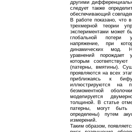
другими дифференциальн
следует также определи
обеспечивающий совпаден
В работе показано, что 
трехмерной теории уп
экспериментами может бы
глобальной потери у
напряжение, при кот
динамических мод. Н
уравнений порождает у
которым соответствуют 
(патерны, вмятины). Су
проявляются на всех этап
приближаясь к бифу
иллюстрируются на п
безмоментной оболоч
моделируется двумер
толщиной. В статье отм
патерны, могут быть
определены) путем аку
измерений.
Таким образом, появляетс
риск разрушения оболо