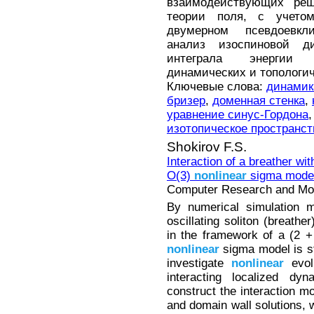
взаимодействующих реш
теории поля, с учето
двумерном псевдоевкл
анализ изоспиновой д
интеграла энергии 
динамических и топологич
Ключевые слова:
динамик
бризер
,
доменная стенка
,
уравнение синус-Гордона
изотопическое пространст
Shokirov F.S.
Interaction of a breather wi
O(3)
nonlinear
sigma mode
Computer Research and Mode
By numerical simulation m
oscillating soliton (breath
in the framework of a (2 
nonlinear
sigma model is st
investigate
nonlinear
evol
interacting localized dyn
construct the interaction m
and domain wall solutions, 