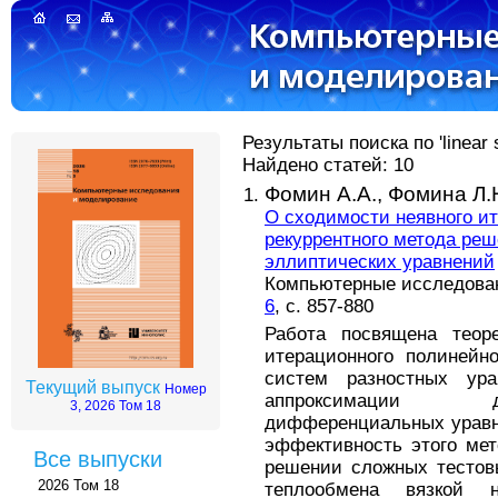
Результаты поиска по 'linear st
Найдено статей: 10
Фомин А.А.,
Фомина Л.
О сходимости неявного и
рекуррентного метода ре
эллиптических уравнений
Компьютерные исследовани
6
, с. 857-880
Работа посвящена теоре
итерационного полинейн
систем разностных ура
Текущий выпуск
Номер
аппроксимации д
3, 2026 Том 18
дифференциальных уравне
эффективность этого мет
Все выпуски
решении сложных тестовы
2026 Том 18
теплообмена вязкой 