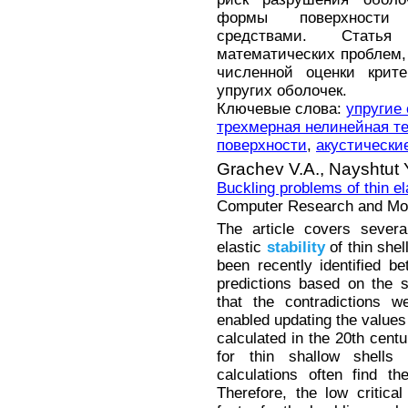
формы поверхности 
средствами. Статья
математических проблем
численной оценки крите
упругих оболочек.
Ключевые слова:
упругие
трехмерная нелинейная те
поверхности
,
акустически
Grachev V.A.,
Nayshtut 
Buckling problems of thin el
Computer Research and Mode
The article covers severa
elastic
stability
of thin shel
been recently identified b
predictions based on the sh
that the contradictions 
enabled updating the values 
calculated in the 20th centu
for thin shallow shells
calculations often find th
Therefore, the low critic