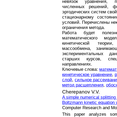
невязок уравнения, 
численных решений, ф
эргодических систем сво
стационарному состоян
условий. Перечислены не
ограничения метода.
Работа будет полез
математического моде
кинетической теории
массообмена, занимаю
экспериментальных да
старших курсов, спе
направлениях.
Ключевые слова:
математ
кинетическое уравнение
,
слой
,
сильное рассеивани
метод расщепления
,
обос
Cherepanov V.V.
A simple numerical splitting
Boltzmann kinetic equation w
Computer Research and Mode
This paper analyzes som