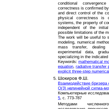
conditional convergence
correctness is confirmed by 
and direct control of the c
physical correctness is 
systems, the property of co
independent of the initi
possible limitations of the m
The work will be useful to s
modeling, numerical method
mass transfer, dealing 
experimental data, grad
specializing in the indicated
Keywords:
mathematical mo
equation
,
radiative transfer
explicit three-step numerica
Шокиров Ф.Ш.
Взаимодействие бризера 
О(3) нелинейной сигма-м
Компьютерные исследовани
5
, с. 773-787
Методами численног
исследование процессов