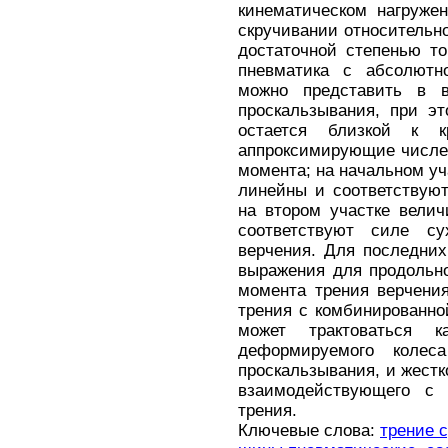
кинематическом нагруже
скручивании относительно
достаточной степенью то
пневматика с абсолютн
можно представить в 
проскальзывания, при эт
остается близкой к к
аппроксимирующие числе
момента; на начальном у
линейны и соответствую
на втором участке вели
соответствуют силе с
верчения. Для последни
выражения для продольно
момента трения верчения
трения с комбинированно
может трактоваться 
деформируемого колес
проскальзывания, и жестк
взаимодействующего с 
трения.
Ключевые слова:
трение 