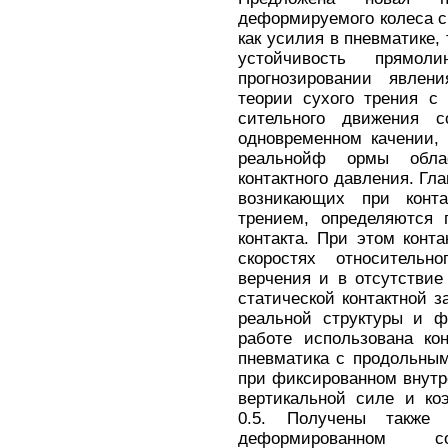
деформируемого колеса с
как усилия в пневматике, 
устойчивость прямол
прогнозировании явле
теории сухого трения с
сительного движения с
одновременном качении,
реальнойф ормы обла
контактного давления. Гл
возникающих при конт
трением, определяются 
контакта. При этом конт
скоростях относительн
верчения и в отсутствие
статической контактной з
реальной структуры и ф
работе использована ко
пневматика с продольным
при фиксированном внутр
вертикальной силе и ко
0.5. Получены также
деформированном 