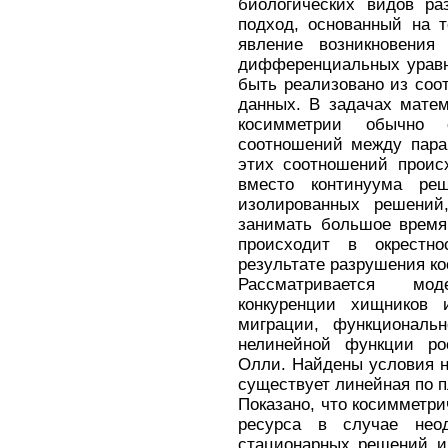
биологических видов ра
подход, основанный на 
явление возникновения
дифференциальных уравн
быть реализовано из соо
данных. В задачах матем
косимметрии обычно 
соотношений между пара
этих соотношений проис
вместо континуума реш
изолированных решений
занимать большое время
происходит в окрестно
результате разрушения к
Рассматривается моде
конкуренции хищников 
миграции, функциональн
нелинейной функции ро
Олли. Найдены условия н
существует линейная по 
Показано, что косимметри
ресурса в случае неод
стационарных решений и