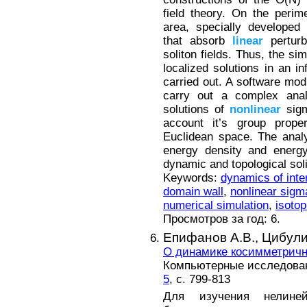
field theory. On the perim
area, specially developed
that absorb
linear
perturb
soliton fields. Thus, the si
localized solutions in an i
carried out. A software mod
carry out a complex analy
solutions of
nonlinear
sigm
account it’s group prope
Euclidean space. The analy
energy density and energy
dynamic and topological soli
Keywords:
dynamics of inte
domain wall
,
nonlinear sigm
numerical simulation
,
isoto
Просмотров за год: 6.
Епифанов А.В.,
Цибули
О динамике косимметричн
Компьютерные исследовани
5
, с. 799-813
Для изучения нелине