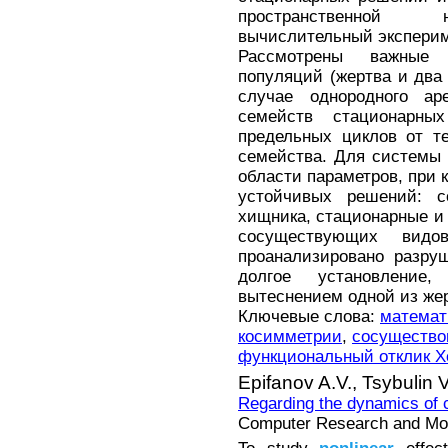
пространственной н
вычислительный эксперим
Рассмотрены важные 
популяций (жертва и два
случае однородного ар
семейств стационарны
предельных циклов от т
семейства. Для системы
области параметров, при 
устойчивых решений: с
хищника, стационарные и
сосуществующих видо
проанализировано разру
долгое установлени
вытеснением одной из же
Ключевые слова:
математ
косимметрии
,
сосущество
функциональный отклик Х
Epifanov A.V.,
Tsybulin 
Regarding the dynamics of 
Computer Research and Mode