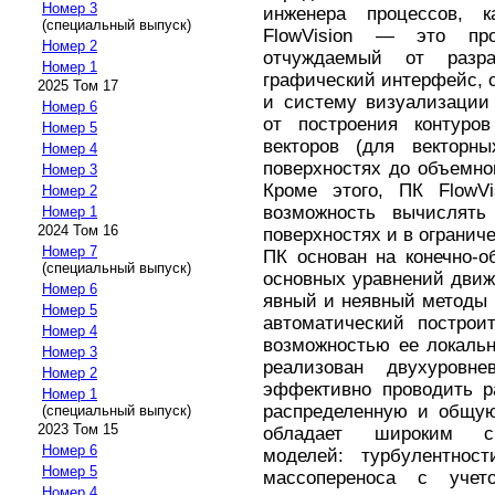
Номер 3
инженера процессов, к
(специальный выпуск)
FlowVision — это про
Номер 2
отчуждаемый от разр
Номер 1
графический интерфейс, с
2025 Том 17
и систему визуализации
Номер 6
от построения контуро
Номер 5
векторов (для векторн
Номер 4
поверхностях до объемно
Номер 3
Кроме этого, ПК FlowVi
Номер 2
возможность вычислять 
Номер 1
2024 Том 16
поверхностях и в огранич
Номер 7
ПК основан на конечно-
(специальный выпуск)
основных уравнений движ
Номер 6
явный и неявный методы 
Номер 5
автоматический построи
Номер 4
возможностью ее локаль
Номер 3
реализован двухуровн
Номер 2
эффективно проводить р
Номер 1
распределенную и общую
(специальный выпуск)
2023 Том 15
обладает широким сп
Номер 6
моделей: турбулентност
Номер 5
массопереноса с уче
Номер 4