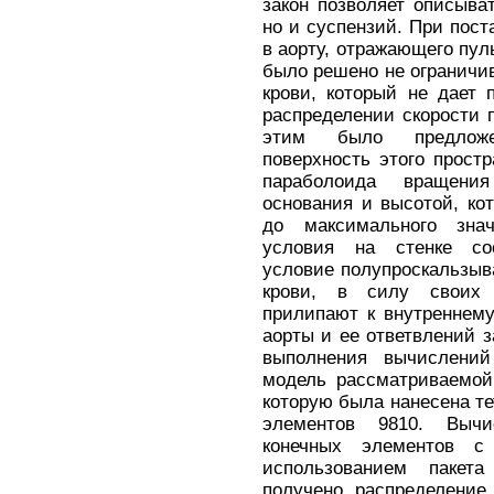
закон позволяет описыва
но и суспензий. При пост
в аорту, отражающего пул
было решено не ограничив
крови, который не дает 
распределении скорости 
этим было предложе
поверхность этого прост
параболоида вращени
основания и высотой, ко
до максимального знач
условия на стенке сос
условие полупроскальзыва
крови, в силу своих 
прилипают к внутреннем
аорты и ее ответвлений 
выполнения вычислений
модель рассматриваемой
которую была нанесена т
элементов 9810. Вычи
конечных элементов 
использованием паке
получено распределение