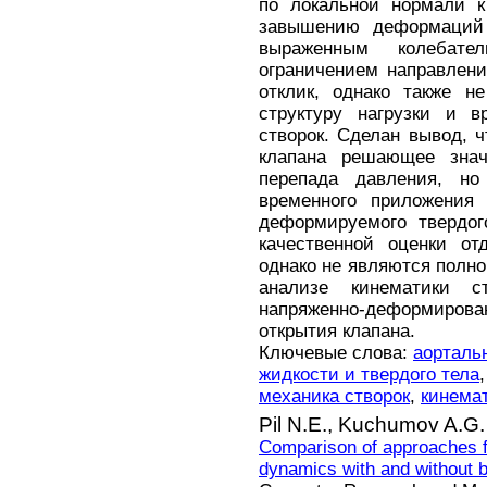
по локальной нормали к
завышению деформаций 
выраженным колебат
ограничением направлен
отклик, однако также н
структуру нагрузки и в
створок. Сделан вывод, 
клапана решающее знач
перепада давления, но
временного приложения 
деформируемого твердог
качественной оценки от
однако не являются полно
анализе кинематики ст
напряженно-деформиро
открытия клапана.
Ключевые слова:
аорталь
жидкости и твердого тела
механика створок
,
кинема
Pil N.E.,
Kuchumov A.G.
Comparison of approaches fo
dynamics with and without b