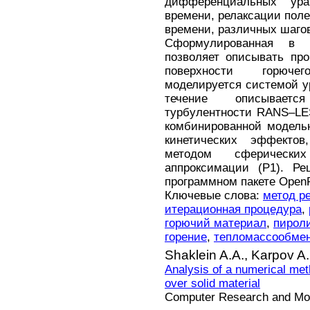
дифференциальных ур
времени, релаксации поле
времени, различных шагов
Сформулированная в 
позволяет описывать пр
поверхности горюче
моделируется системой у
течение описываетс
турбулентности RANS–LE
комбинированной модель
кинетических эффекто
методом сферически
аппроксимации (P1). Ре
программном пакете Ope
Ключевые слова:
метод р
итерационная процедура
,
горючий материал
,
пирол
горение
,
тепломассообме
Shaklein A.A.,
Karpov A.
Analysis of a numerical met
over solid material
Computer Research and Mode