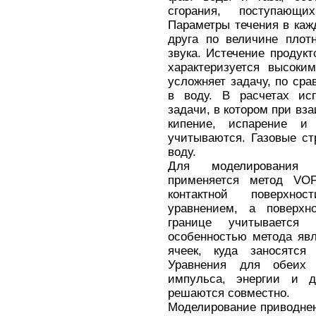
сгорания, поступающи
Параметры течения в каж
друга по величине плот
звука. Истечение продукт
характеризуется высоки
усложняет задачу, по ср
в воду. В расчетах исп
задачи, в котором при вз
кипение, испарение и
учитываются. Газовые ст
воду.
Для моделирования 
применяется метод VO
контактной поверхно
уравнением, а поверхн
границе учитывается
особенностью метода яв
ячеек, куда заносятся
Уравнения для обеих 
импульса, энергии и д
решаются совместно.
Моделирование приводнен