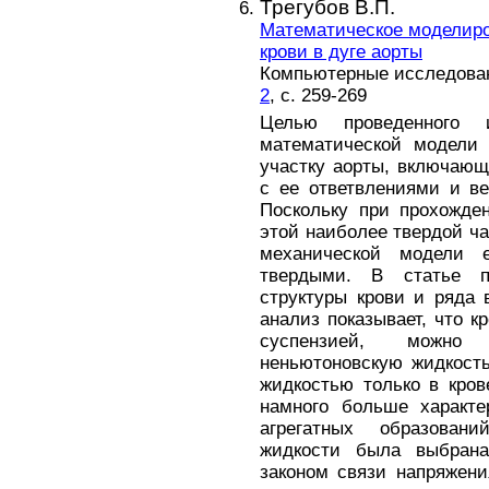
Трегубов В.П.
Математическое моделиро
крови в дуге аорты
Компьютерные исследовани
2
, с. 259-269
Целью проведенного 
математической модели 
участку аорты, включающ
с ее ответвлениями и в
Поскольку при прохожде
этой наиболее твердой ча
механической модели 
твердыми. В статье п
структуры крови и ряда 
анализ показывает, что к
суспензией, можно
неньютоновскую жидкость
жидкостью только в кров
намного больше характе
агрегатных образован
жидкости была выбрана
законом связи напряжен