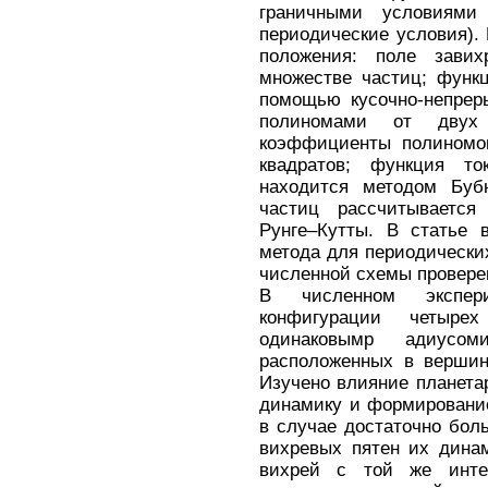
граничными условиями
периодические условия).
положения: поле завих
множестве частиц; функ
помощью кусочно-непрер
полиномами от двух 
коэффициенты полиномо
квадратов; функция т
находится методом Бубн
частиц рассчитывается
Рунге–Кутты. В статье 
метода для периодически
численной схемы провере
В численном экспери
конфигурации четыре
одинаковымр адиусом
расположенных в вершин
Изучено влияние планета
динамику и формирование
в случае достаточно бол
вихревых пятен их дина
вихрей с той же инте