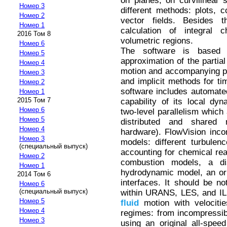
on planes, on curvilinear
Номер 3
different methods: plots, co
Номер 2
vector fields. Besides t
Номер 1
calculation of integral 
2016 Том 8
volumetric regions.
Номер 6
The software is based 
Номер 5
approximation of the partial
Номер 4
motion and accompanying phy
Номер 3
and implicit methods for ti
Номер 2
software includes automate
Номер 1
2015 Том 7
capability of its local dy
Номер 6
two-level parallelism which
Номер 5
distributed and shared
Номер 4
hardware). FlowVision inco
Номер 3
models: different turbule
(специальный выпуск)
accounting for chemical rea
Номер 2
combustion models, a di
Номер 1
hydrodynamic model, an or
2014 Том 6
interfaces. It should be n
Номер 6
(специальный выпуск)
within URANS, LES, and IL
Номер 5
fluid
motion with velocitie
Номер 4
regimes: from incompressib
Номер 3
using an original all-speed