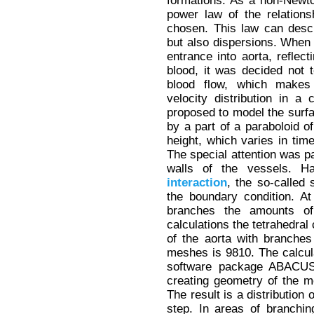
formations. As a non-Newt
power law of the relations
chosen. This law can descr
but also dispersions. When 
entrance into aorta, reflect
blood, it was decided not t
blood flow, which makes
velocity distribution in a 
proposed to model the surfac
by a part of a paraboloid of
height, which varies in ti
The special attention was p
walls of the vessels. Ha
interaction
, the so-called 
the boundary condition. At
branches the amounts of
calculations the tetrahedra
of the aorta with branches
meshes is 9810. The calcul
software package ABACUS,
creating geometry of the mo
The result is a distribution
step. In areas of branchi