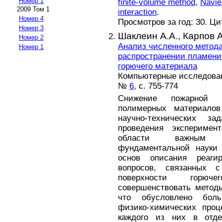
Номер 1
finite-volume method
,
Navie
2009 Том 1
interaction
.
Номер 4
Просмотров за год: 30. Ц
Номер 3
Шаклеин А.А.,
Карпов А
Номер 2
Анализ численного метод
Номер 1
распространении пламени
горючего материала
Компьютерные исследовани
№
6
, с. 755-774
Снижение пожарной о
полимерных материалов
научно-технических 
проведения эксперимен
области важным н
фундаментальной науки 
основ описания реаг
вопросов, связанных 
поверхности горюч
совершенствовать метод
что обусловлено бол
физико-химических проц
каждого из них в отде