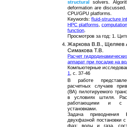
structural
solvers. Algori
deformation are discussed
CPU/GPU platforms.
Keywords:
fluid-structure in
HPC platforms
,
computation
function
.
Просмотров за год: 1. Ци
Жаркова В.В.,
Щеляев 
Симакова Т.В.
Расчет гидродинамически
аппарат при посадке на в
Компьютерные исследовани
1
, с. 37-46
В работе представле
расчетных случаев прив
(ВА) пилотируемого транс
в условиях штиля. Ра
работающими и с в
установками.
Задача приводнения 
двухфазной постановки 
фаз: воды и газа, сос