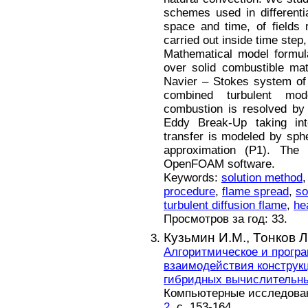
schemes used in differenti
space and time, of fields r
carried out inside time step,
Mathematical model formul
over solid combustible mat
Navier – Stokes system of 
combined turbulent mo
combustion is resolved by
Eddy Break-Up taking into
transfer is modeled by sphe
approximation (P1). The 
OpenFOAM software.
Keywords:
solution method
procedure
,
flame spread
,
so
turbulent diffusion flame
,
he
Просмотров за год: 33.
Кузьмин И.М.,
Тонков Л
Алгоритмическое и прогр
взаимодействия конструкц
гибридных вычислительн
Компьютерные исследовани
2
, с. 153-164