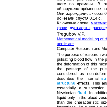
шаге по времени. В об
обнаружено вре́менное н
Они зарождались через 0.
исчезали спустя 0.14 с.
Ключевые слова:
математ
крови
,
дуга аорты
,
распре
Tregubov V.P.
Mathematical modelling of t
aortic arc
Computer Research and Mode
The purpose of research wa
pulsating blood flow in the 
the deformation of this most
the passage of the pul
considered as non-deform
describes the internal
st
structural
effects. This an
essentially a suspensio
Newtonian
fluid
. In additi
liquid only in the blood ves
than the characteristic si