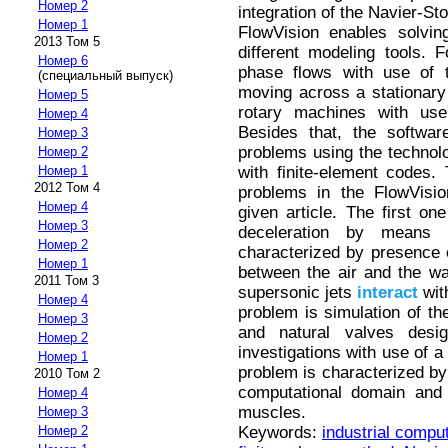
Номер 2
integration of the Navier-St
Номер 1
FlowVision enables solvin
2013 Том 5
different modeling tools. 
Номер 6
phase flows with use of 
(специальный выпуск)
moving across a stationary 
Номер 5
rotary machines with use 
Номер 4
Besides that, the softwa
Номер 3
problems using the technol
Номер 2
with finite-element codes.
Номер 1
2012 Том 4
problems in the FlowVisio
Номер 4
given article. The first on
Номер 3
deceleration by means 
Номер 2
characterized by presence 
Номер 1
between the air and the wa
2011 Том 3
supersonic jets
interact
wit
Номер 4
problem is simulation of the
Номер 3
and natural valves desi
Номер 2
investigations with use of a
Номер 1
problem is characterized by
2010 Том 2
computational domain and 
Номер 4
muscles.
Номер 3
Keywords:
industrial compu
Номер 2