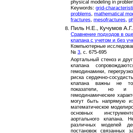
physical modeling in proble
Keywords:
grid-characteris
problems
,
mathematical mo
fractures
,
mesofractures
,
p
Пиль Н.Е.,
Кучумов А.Г.
Сравнение подходов в оце
клапана с учетом и без уч
Компьютерные исследовани
№
3
, с. 675-695
Аортальный стеноз и дру
клапана сопровождают
гемодинамики, перегрузк
риска сердечно-сосудист
клапана важны не тол
показатели, но и 
гемодинамические характе
могут быть напрямую 
математическое моделиро
основных инструмент
аортального клапана. 
различных моделей де
постановок связанных з