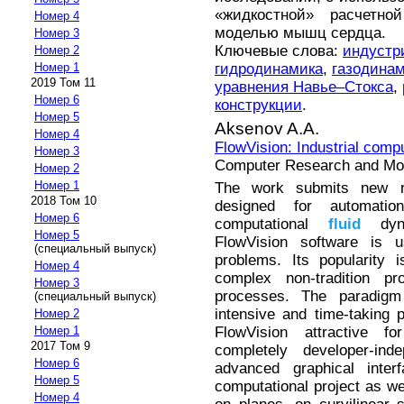
«жидкостной» расчетно
Номер 4
моделью мышц сердца.
Номер 3
Ключевые слова:
индустр
Номер 2
гидродинамика
,
газодина
Номер 1
2019 Том 11
уравнения Навье–Стокса
,
Номер 6
конструкции
.
Номер 5
Aksenov A.A.
Номер 4
FlowVision: Industrial comp
Номер 3
Computer Research and Mode
Номер 2
Номер 1
The work submits new re
2018 Том 10
designed for automatio
Номер 6
computational
fluid
dyna
Номер 5
FlowVision software is us
(специальный выпуск)
problems. Its popularity 
Номер 4
complex non-tradition pro
Номер 3
processes. The paradigm
(специальный выпуск)
intensive and time-taking 
Номер 2
FlowVision attractive f
Номер 1
2017 Том 9
completely developer-ind
Номер 6
advanced graphical inter
Номер 5
computational project as wel
Номер 4