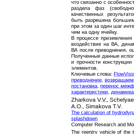
что связанно с особеннос
раздела фаз (свободно
качественных результат
быть разрешена большим
при этом за один шаг инт
чем на одну ячейку.
В процессе приземления
воздействие на ВА, дина
ВА после приводнения, о
Полученные данные испол
и прочности конструкции 
элементов.
Ключевые слова:
FlowVisi
приводнение
,
возвращаем
постановка
,
перенос межф
характеристики
,
динамика
Zharkova V.V.,
Schelyae
A.O.,
Simakova T.V.
The calculation of hydrodyn
splashdown
Computer Research and Mode
The reentry vehicle of the t