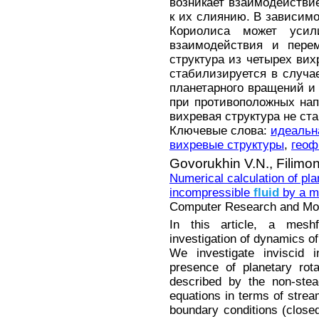
возникает взаимодействи
к их слиянию. В зависим
Кориолиса может усил
взаимодействия и перем
структура из четырех ви
стабилизируется в случа
планетарного вращений и
при противоположных на
вихревая структура не ст
Ключевые слова:
идеальн
вихревые структуры
,
геоф
Govorukhin V.N.,
Filimo
Numerical calculation of pla
incompressible
fluid
by a m
Computer Research and Mode
In this article, a meshf
investigation of dynamics of
We investigate inviscid 
presence of planetary rota
described by the non-stead
equations in terms of stream
boundary conditions (closed