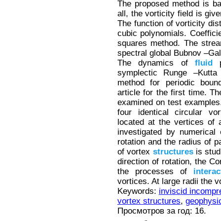
The proposed method is ba
all, the vorticity field is gi
The function of vorticity di
cubic polynomials. Coeffici
squares method. The stream
spectral global Bubnov –Gal
The dynamics of
fluid
p
symplectic Runge –Kutta 
method for periodic bound
article for the first time.
examined on test examples.
four identical circular vo
located at the vertices of 
investigated by numerical 
rotation and the radius of 
of vortex
structures
is stud
direction of rotation, the C
the processes of
interac
vortices. At large radii the 
Keywords:
inviscid incompre
vortex structures
,
geophysic
Просмотров за год: 16.