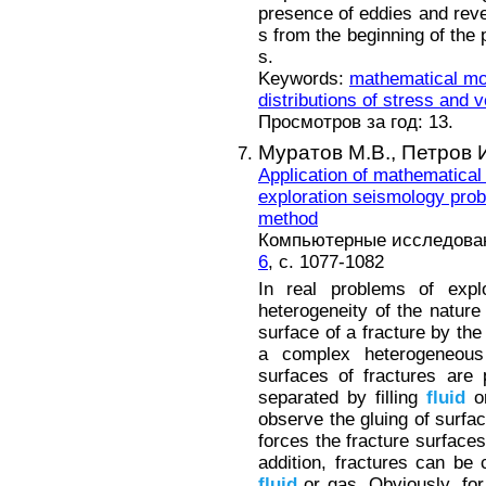
presence of eddies and reve
s from the beginning of the 
s.
Keywords:
mathematical mo
distributions of stress and v
Просмотров за год: 13.
Муратов М.В.,
Петров И
Application of mathematical 
exploration seismology prob
method
Компьютерные исследовани
6
, с. 1077-1082
In real problems of expl
heterogeneity of the natur
surface of a fracture by the
a complex heterogeneo
surfaces of fractures are
separated by filling
fluid
or
observe the gluing of surfa
forces the fracture surfaces
addition, fractures can be c
fluid
or gas. Obviously, for