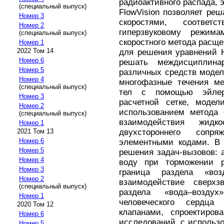
радиоактивного распада, 
(специальный выпуск)
FlowVision позволяет ре
Номер 3
скоростями, соответ
Номер 2
гиперзвуковому режим
(специальный выпуск)
скоростного метода расщ
Номер 1
2022 Том 14
для решения уравнений Н
Номер 6
решать междисциплина
Номер 5
различных средств модел
Номер 4
многофазные течения ме
(специальный выпуск)
тел с помощью эйлер
Номер 3
расчетной сетке, моде
Номер 2
использованием метода 
(специальный выпуск)
взаимодействия жидк
Номер 1
двухстороннего сопр
2021 Том 13
Номер 6
элементными кодами. В 
Номер 5
решения задач-вызовов: a
Номер 4
воду при торможении р
Номер 3
граница раздела «во
Номер 2
взаимодействие сверхз
(специальный выпуск)
раздела «вода–возду
Номер 1
человеческого сердц
2020 Том 12
клапанами, спроектиров
Номер 6
исследований, с использ
Номер 5