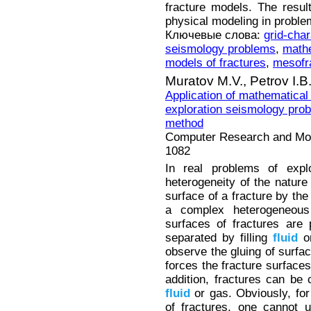
fracture models. The resul
physical modeling in proble
Ключевые слова:
grid-char
seismology problems
,
mathe
models of fractures
,
mesofr
Muratov M.V.,
Petrov I.B
Application of mathematical 
exploration seismology prob
method
Computer Research and Mode
1082
In real problems of expl
heterogeneity of the natur
surface of a fracture by the
a complex heterogeneo
surfaces of fractures are
separated by filling
fluid
or
observe the gluing of surfa
forces the fracture surfaces
addition, fractures can be c
fluid
or gas. Obviously, for
of fractures, one cannot u