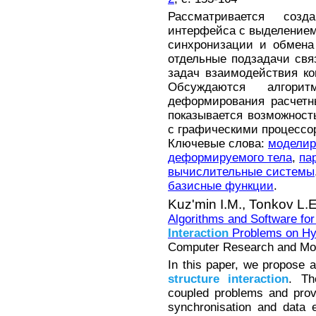
Рассматривается созд
интерфейса с выделением
синхронизации и обмена
отдельные подзадачи св
задач взаимодействия ко
Обсуждаются алгори
деформирования расчетн
показывается возможност
с графическими процессо
Ключевые слова:
моделир
деформируемого тела
,
па
вычислительные системы
базисные функции
.
Kuz'min I.M.,
Tonkov L.E
Algorithms and Software fo
Interaction
Problems on Hy
Computer Research and Mode
In this paper, we propose 
structure
interaction
. Th
coupled problems and provi
synchronisation and data