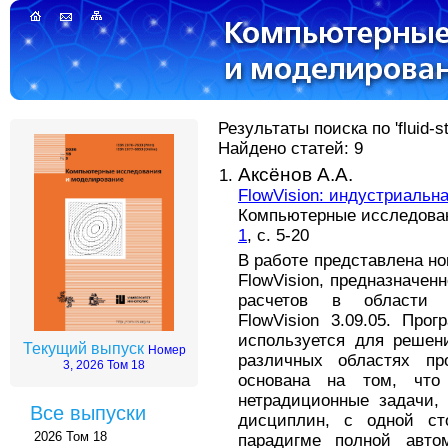
Результаты поиска по 'fluid-str
Найдено статей: 9
Аксёнов А.А.
FlowVision: индустриальн
Компьютерные исследовани
1
, с. 5-20
В работе представлена но
FlowVision, предназначен
расчетов в области в
FlowVision 3.09.05. Про
используется для решен
Текущий выпуск
Номер
различных областях пр
3, 2026 Том 18
основана на том, что
нетрадиционные задачи,
Все выпуски
дисциплин, с одной ст
2026 Том 18
парадигме полной авто