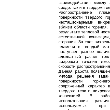
взаимодействия между 
среде, так и в твердом тел
Распространение пла
поверхности твердого г
нестационарными вихре
вблизи области горения,
результате тепловой нест
естественной конвекци
сгорания. За счет вихревы
пламени в твердый мат
поступает разное колич
адекватный расчет тепл
вихревого течения име
скорости распространения
Данная работа появящен
метода решения задач
поверхности горюче
сопряженный характер 
твердого тела и вихрево
конвекцией. В рабо
использования разли
используемых при