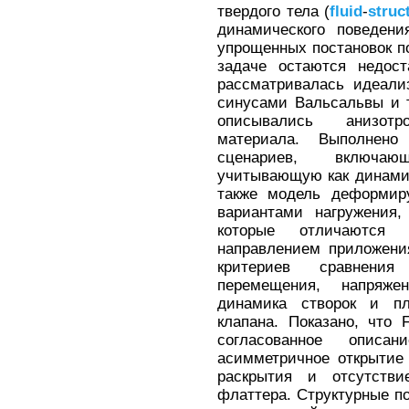
твердого тела (
fluid
-
struc
динамического поведени
упрощенных постановок п
задаче остаются недост
рассматривалась идеали
синусами Вальсальвы и 
описывались анизотр
материала. Выполнено
сценариев, включаю
учитывающую как динамику
также модель деформиру
вариантами нагружения,
которые отличаются
направлением приложения
критериев сравнения
перемещения, напряже
динамика створок и пл
клапана. Показано, что 
согласованное описа
асимметричное открытие
раскрытия и отсутстви
флаттера. Структурные по