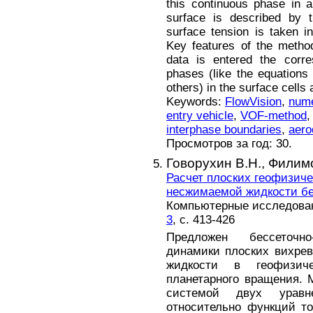
this continuous phase in a
surface is described by t
surface tension is taken i
Key features of the method
data is entered the corre
phases (like the equations
others) in the surface cells 
Keywords:
FlowVision
,
nume
entry vehicle
,
VOF-method
interphase boundaries
,
aero
Просмотров за год: 30.
Говорухин В.Н.,
Филимо
Расчет плоских геофизиче
несжимаемой жидкости бе
Компьютерные исследовани
3
, с. 413-426
Предложен бессеточн
динамики плоских вихре
жидкости в геофизич
планетарного вращения. 
системой двух уравн
относительно функций т