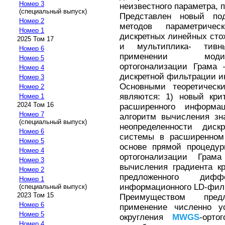
Номер 3
неизвестного параметра,
(специальный выпуск)
Представлен новый по
Номер 2
методов параметриче
Номер 1
дискретных линейных сто
2025 Том 17
и мультиплика- тив
Номер 6
применении модиф
Номер 5
ортогонализации Грама
Номер 4
дискретной фильтрации и
Номер 3
Основными теоретическ
Номер 2
являются: 1) новый кри
Номер 1
2024 Том 16
расширенного информа
Номер 7
алгоритм вычисления зн
(специальный выпуск)
неопределенности диск
Номер 6
системы в расширенном
Номер 5
основе прямой процеду
Номер 4
ортогонализации Гра
Номер 3
вычисления градиента к
Номер 2
предложенного диффе
Номер 1
информационного LD-фил
(специальный выпуск)
2023 Том 15
Преимуществом пред
Номер 6
применение численно у
Номер 5
округления
MWGS
-орто
Номер 4