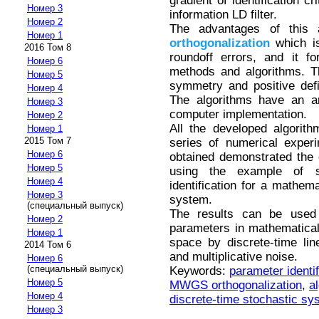
gradient of identification cr
Номер 3
information LD filter.
Номер 2
The advantages of this
Номер 1
orthogonalization
which is
2016 Том 8
roundoff errors, and it f
Номер 6
methods and algorithms. Th
Номер 5
symmetry and positive defi
Номер 4
The algorithms have an ar
Номер 3
computer implementation.
Номер 2
All the developed algori
Номер 1
2015 Том 7
series of numerical exper
Номер 6
obtained demonstrated the 
Номер 5
using the example of s
Номер 4
identification for a mathe
Номер 3
system.
(специальный выпуск)
The results can be used 
Номер 2
parameters in mathematical
Номер 1
space by discrete-time lin
2014 Том 6
and multiplicative noise.
Номер 6
(специальный выпуск)
Keywords:
parameter identif
Номер 5
MWGS orthogonalization
,
al
Номер 4
discrete-time stochastic sy
Номер 3