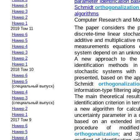
parameter identification ba
Номер 4
Schmidt
orthogonalization
Номер 3
algorithms
Номер 2
Computer Research and Mode
Номер 1
The paper considers the pr
2019 Том 11
discrete-time linear stoch
Номер 6
additive and multiplicative 
Номер 5
measurements equations of
Номер 4
system depend on an unknow
Номер 3
A new approach to the c
Номер 2
Номер 1
identification methods in
2018 Том 10
stochastic systems with a
Номер 6
presented, based on the ap
Номер 5
Schmidt
orthogonalizatio
(специальный выпуск)
information-type filtering al
Номер 4
The main theoretical resul
Номер 3
identification criterion in te
(специальный выпуск)
a new algorithm for calcul
Номер 2
uncertainty parameter in a 
Номер 1
2017 Том 9
based on an extended info
Номер 6
procedure of modifi
Номер 5
orthogonalization
; and 3
Номер 4