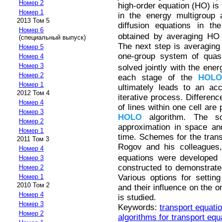
Номер 2
high-order equation (HO) is 
Номер 1
in the energy multigroup 
2013 Том 5
diffusion equations in th
Номер 6
obtained by averaging HO 
(специальный выпуск)
The next step is averaging 
Номер 5
one-group system of quasi
Номер 4
Номер 3
solved jointly with the ener
Номер 2
each stage of the
HOLO
Номер 1
ultimately leads to an ac
2012 Том 4
iterative process. Differe
Номер 4
of lines within one cell are
Номер 3
HOLO
algorithm. The sc
Номер 2
approximation in space and
Номер 1
time. Schemes for the tran
2011 Том 3
Rogov and his colleagues
Номер 4
equations were developed b
Номер 3
constructed to demonstrate
Номер 2
Various options for settin
Номер 1
2010 Том 2
and their influence on the 
Номер 4
is studied.
Номер 3
Keywords:
transport equati
Номер 2
algorithms for transport equ