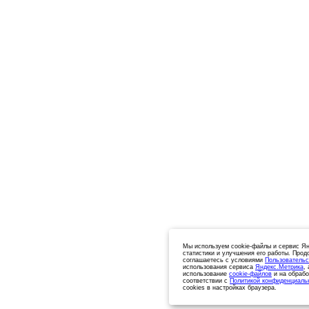
Мы используем cookie-файлы и сервис Ян
статистики и улучшения его работы. Прод
соглашаетесь с условиями
Пользовательс
использования сервиса
Яндекс.Метрика
,
использование
cookie-файлов
и на обрабо
соответствии с
Политикой конфиденциаль
cookies в настройках браузера.