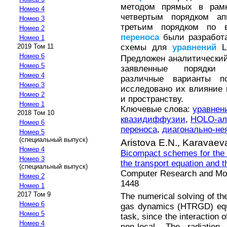
методом прямых в рам
Номер 4
четвертым порядком ап
Номер 3
третьим порядком по
Номер 2
переноса
были разработа
Номер 1
схемы для
уравнений
L
2019 Том 11
Номер 6
Предложен аналитический
Номер 5
заявленные порядки 
Номер 4
различные варианты п
Номер 3
исследовано их влияние 
Номер 2
и пространству.
Номер 1
Ключевые слова:
уравнен
2018 Том 10
квазидиффузии
,
HOLO-ал
Номер 6
переноса
,
диагонально-не
Номер 5
(специальный выпуск)
Aristova E.N.,
Karavaeva
Номер 4
Bicompact schemes for the
Номер 3
the transport equation and 
(специальный выпуск)
Computer Research and Mode
Номер 2
1448
Номер 1
2017 Том 9
The numerical solving of th
Номер 6
gas dynamics (HTRGD) equa
Номер 5
task, since the interaction o
Номер 4
non-local. The radiation