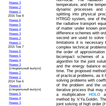
Номер 3
temperature, and the temper
Номер 2
dynamic processes and r
Номер 1
splitting into physical pr
2016 Том 8
HTRGD system, one of the b
Номер 6
the radiative transport equ
Номер 5
of matter under known pres
Номер 4
difference schemes with ord
Номер 3
second are used to solve 
Номер 2
limitations it is necessary 
Номер 1
complex technical problems
2015 Том 7
Номер 6
the order of approximation
Номер 5
bicompact schemes of a h
Номер 4
algorithm for the joint solu
Номер 3
and the energy balance eq
(специальный выпуск)
time. The proposed method 
Номер 2
of practical problems, as it 
Номер 1
solving problems with coeffi
2014 Том 6
of the problem and the us
Номер 6
iterative process that may 
(специальный выпуск)
Номер 5
a multiplicative
HOLO
al
Номер 4
method by V.Ya.Goldin. Th
Номер 3
joint solving of high order 