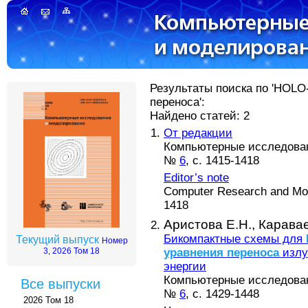
Результаты поиска по 'HOL
переноса':
Найдено статей: 2
От редакции
Компьютерные исследовани
№
6
, с. 1415-1418
Editor’s note
Computer Research and Mode
1418
Аристова Е.Н.,
Каравае
Бикомпактные схемы для
Текущий выпуск
Номер
уравнения
переноса
излу
3, 2026 Том 18
энергии
Компьютерные исследовани
Все выпуски
№
6
, с. 1429-1448
2026 Том 18