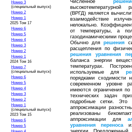
Численное
решени
Номер 3
высокотемпературной 
(специальный выпуск)
Номер 2
(ВРГД) является вычислит
Номер 1
взаимодействие излуч
2025 Том 17
нелокально. Коэффициен
Номер 6
от температуры, а пол
Номер 5
газодинамическими проце
Номер 4
Обычно для
решения
си
Номер 3
расщепления по физичес
Номер 2
решения
уравнения
пе
Номер 1
баланса энергии вещес
2024 Том 16
температурах. Постро
Номер 7
используемые для
ре
(специальный выпуск)
Номер 6
порядками сходимости н
Номер 5
современном уровне ра
Номер 4
имеются ограничения по
Номер 3
технических задач пр
Номер 2
подробные сетки. Это 
Номер 1
аппроксимации разностн
(специальный выпуск)
реализованы бикомпа
2023 Том 15
аппроксимации для
а
Номер 6
уравнения
переноса
из
Номер 5
энергии. Предложенный
Номер 4