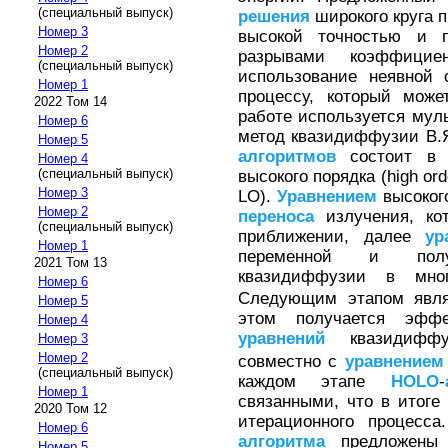
(специальный выпуск)
решения
широкого круга п
Номер 3
высокой точностью и
Номер 2
разрывами коэффицие
(специальный выпуск)
использование неявной 
Номер 1
процессу, который може
2022 Том 14
работе используется му
Номер 6
метод квазидиффузии В.
Номер 5
алгоритмов
состоит в 
Номер 4
(специальный выпуск)
высокого порядка (high ord
Номер 3
LO).
Уравнением
высоког
Номер 2
переноса
излучения, кот
(специальный выпуск)
приближении, далее
ур
Номер 1
переменной и по
2021 Том 13
квазидиффузии в мног
Номер 6
Следующим этапом являе
Номер 5
этом получается эффе
Номер 4
уравнений
квазидиффу
Номер 3
Номер 2
совместно с
уравнением
(специальный выпуск)
каждом этапе
HOLO
-
Номер 1
связанными, что в итоге
2020 Том 12
итерационного процесс
Номер 6
алгоритма
предложены р
Номер 5