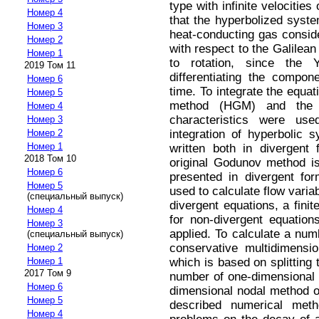
type with infinite velocitie
Номер 4
that the hyperbolized syste
Номер 3
heat-conducting gas consider
Номер 2
with respect to the Galilean
Номер 1
to rotation, since the
2019 Том 11
differentiating the compon
Номер 6
time. To integrate the equa
Номер 5
method (HGM) and the m
Номер 4
characteristics were u
Номер 3
integration of hyperbolic 
Номер 2
Номер 1
written both in divergent
2018 Том 10
original Godunov method i
Номер 6
presented in divergent for
Номер 5
used to calculate flow varia
(специальный выпуск)
divergent equations, a fini
Номер 4
for non-divergent equations
Номер 3
applied. To calculate a nu
(специальный выпуск)
conservative multidimensio
Номер 2
which is based on splitting 
Номер 1
2017 Том 9
number of one-dimensional 
Номер 6
dimensional nodal method o
Номер 5
described numerical met
Номер 4