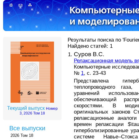
Результаты поиска по 'Fourier 
Найдено статей: 1
Суров В.С.
Релаксационная модель вя
Компьютерные исследовани
№
1
, с. 23-43
Представлена гипер
теплопроводного газа,
уравнений использова
обеспечивающий расп
скоростями. В моди
Текущий выпуск
Номер
оригинальных законов С
3, 2026 Том 18
релаксационные аналоги
времен релаксации $\tau
Все выпуски
гиперболизированные ура
2026 Том 18
системе Навье–Стокс