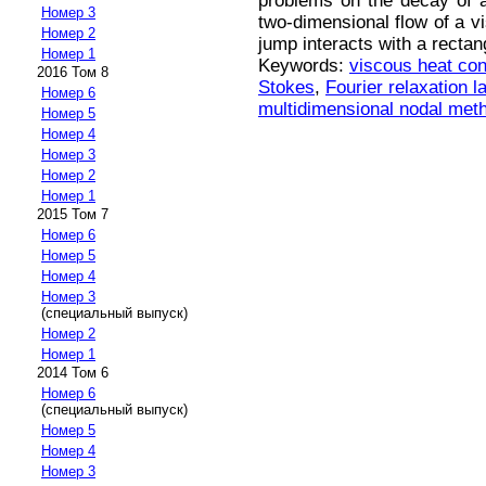
problems on the decay of a
Номер 3
two-dimensional flow of a v
Номер 2
jump interacts with a rectan
Номер 1
Keywords:
viscous heat co
2016 Том 8
Stokes
,
Fourier relaxation l
Номер 6
multidimensional nodal meth
Номер 5
Номер 4
Номер 3
Номер 2
Номер 1
2015 Том 7
Номер 6
Номер 5
Номер 4
Номер 3
(специальный выпуск)
Номер 2
Номер 1
2014 Том 6
Номер 6
(специальный выпуск)
Номер 5
Номер 4
Номер 3