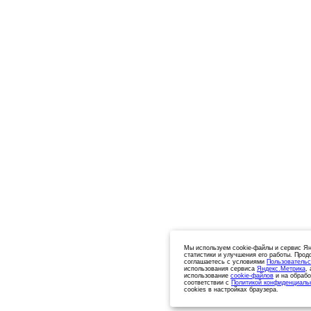
Мы используем cookie-файлы и сервис Ян
статистики и улучшения его работы. Прод
соглашаетесь с условиями
Пользовательс
использования сервиса
Яндекс.Метрика
,
использование
cookie-файлов
и на обрабо
соответствии с
Политикой конфиденциаль
cookies в настройках браузера.