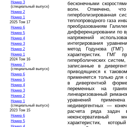
Номер 3
бесконечными скоростям
(специальный выпуск)
волн. Отмечено, чт
Номер 2
гиперболизированная си
Номер 1
теплопроводного газа инв
2025 Том 17
преобразованиям Галилея
Номер 6
дифференцировании по вр
Номер 5
напряжений использов
Номер 4
интегрирования уравне
Номер 3
метод Годунова (ГМГ)
Номер 2
характеристик. ГМГ пр
Номер 1
2024 Том 16
гиперболических систем,
Номер 7
записанные в диверген
(специальный выпуск)
приводящиеся к таковом
Номер 6
применяется только для 
Номер 5
в дивергентной форм
Номер 4
переменных на граня
Номер 3
линеаризованный римано
Номер 2
уравнений применен
Номер 1
недивергентных — конеч
(специальный выпуск)
2023 Том 15
расчета ряда задач 
Номер 6
неконсервативный 
Номер 5
характеристик, котор
Номер 4