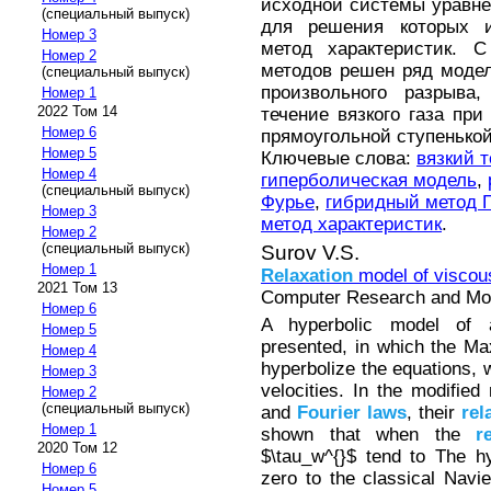
исходной системы уравне
(специальный выпуск)
для решения которых и
Номер 3
метод характеристик. 
Номер 2
методов решен ряд моде
(специальный выпуск)
произвольного разрыва
Номер 1
2022 Том 14
течение вязкого газа при
Номер 6
прямоугольной ступенькой
Номер 5
Ключевые слова:
вязкий 
Номер 4
гиперболическая модель
,
(специальный выпуск)
Фурье
,
гибридный метод 
Номер 3
метод характеристик
.
Номер 2
(специальный выпуск)
Surov V.S.
Номер 1
Relaxation
model of viscou
2021 Том 13
Computer Research and Mode
Номер 6
A hyperbolic model of 
Номер 5
presented, in which the Ma
Номер 4
hyperbolize the equations, 
Номер 3
velocities. In the modified
Номер 2
(специальный выпуск)
and
Fourier
laws
, their
rel
Номер 1
shown that when the
r
2020 Том 12
$\tau_w^{}$ tend to The h
Номер 6
zero to the classical Navi
Номер 5