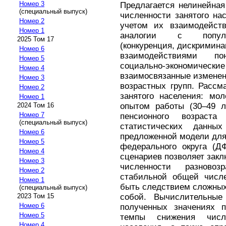
Номер 3
Предлагается нелинейна
(специальный выпуск)
численности занятого на
Номер 2
учетом их взаимодейств
Номер 1
аналогии с популя
2025 Том 17
(конкуренция, дискриминац
Номер 6
взаимодействиями п
Номер 5
социально-экономическ
Номер 4
взаимосвязанные изменен
Номер 3
возрастных групп. Рассм
Номер 2
занятого населения: мо
Номер 1
опытом работы (30–49 л
2024 Том 16
Номер 7
пенсионного возраст
(специальный выпуск)
статистических данны
Номер 6
предложенной модели для
Номер 5
федерального округа (Д
Номер 4
сценариев позволяет зак
Номер 3
численности разново
Номер 2
стабильной общей числе
Номер 1
быть следствием сложных
(специальный выпуск)
собой. Вычислительные
2023 Том 15
Номер 6
полученных значениях п
Номер 5
темпы снижения чи
Номер 4