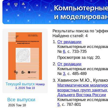
Результаты поиска по 'эффек
Найдено статей: 4
От редакции
Компьютерные исследовани
№
6
, с. 733-735
Просмотров за год: 20.
От редакции
Компьютерные исследовани
№
3
, с. 485-489
Хавинсон М.Ю.,
Кулако
Текущий выпуск
Номер
Математическое моделиро
3, 2026 Том 18
возрастных групп занятых
Дальнего Востока России
Все выпуски
Компьютерные исследовани
5
, с. 787-801
2026 Том 18