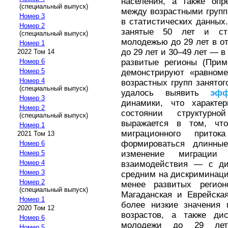
населения, а также опр
(специальный выпуск)
между возрастными групп
Номер 3
в статистических данных
Номер 2
занятые 50 лет и ст
(специальный выпуск)
молодежью до 29 лет в о
Номер 1
до 29 лет и 30–49 лет — 
2022 Том 14
развитые регионы (Прим
Номер 6
Номер 5
демонстрируют «равноме
Номер 4
возрастных групп занятог
(специальный выпуск)
удалось выявить
эфф
Номер 3
динамики, что характе
Номер 2
состоянии структурн
(специальный выпуск)
выражается в том, чт
Номер 1
миграционного прито
2021 Том 13
формироваться длинные
Номер 6
изменение миграции 
Номер 5
Номер 4
взаимодействия — с ди
Номер 3
средним на дискриминаци
Номер 2
менее развитых регион
(специальный выпуск)
Магаданская и Еврейска
Номер 1
более низкие значения 
2020 Том 12
возрастов, а также ди
Номер 6
молодежи до 29 лет
Номер 5