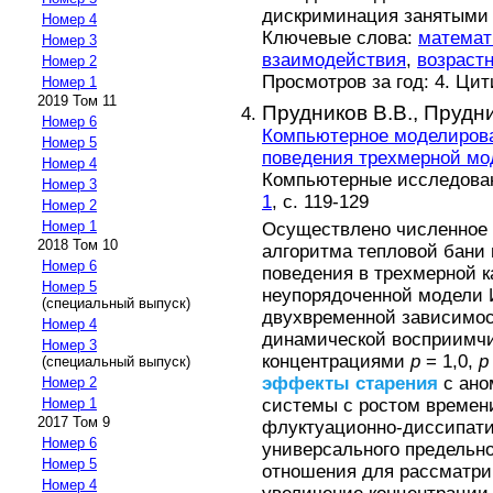
дискриминация занятыми 
Номер 4
Ключевые слова:
математ
Номер 3
взаимодействия
,
возраст
Номер 2
Просмотров за год: 4. Ци
Номер 1
2019 Том 11
Прудников В.В.,
Прудни
Номер 6
Компьютерное моделирова
Номер 5
поведения трехмерной мо
Номер 4
Компьютерные исследовани
Номер 3
1
, с. 119-129
Номер 2
Номер 1
Осуществлено численное
2018 Том 10
алгоритма тепловой бани 
Номер 6
поведения в трехмерной ка
Номер 5
неупорядоченной модели И
(специальный выпуск)
двухвременной зависимос
Номер 4
динамической восприимчи
Номер 3
концентрациями
p
= 1,0,
(специальный выпуск)
эффекты
старения
c ано
Номер 2
системы с ростом времен
Номер 1
2017 Том 9
флуктуационно-диссипати
Номер 6
универсального предельн
Номер 5
отношения для рассматри
Номер 4