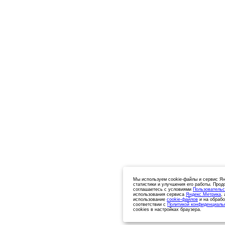
Мы используем cookie-файлы и сервис Ян
статистики и улучшения его работы. Прод
соглашаетесь с условиями
Пользовательс
использования сервиса
Яндекс.Метрика
,
использование
cookie-файлов
и на обрабо
соответствии с
Политикой конфиденциаль
cookies в настройках браузера.