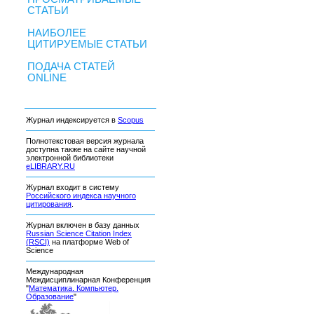
СТАТЬИ
НАИБОЛЕЕ
ЦИТИРУЕМЫЕ СТАТЬИ
ПОДАЧА СТАТЕЙ
ONLINE
Журнал индексируется в
Scopus
Полнотекстовая версия журнала
доступна также на сайте научной
электронной библиотеки
eLIBRARY.RU
Журнал входит в систему
Российского индекса научного
цитирования
.
Журнал включен в базу данных
Russian Science Citation Index
(RSCI)
на платформе Web of
Science
Международная
Междисциплинарная Конференция
"
Математика. Компьютер.
Образование
"