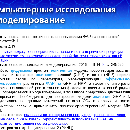
аты поиска по 'эффективность использования ФАР на фотосинтез':
 статей: 1
чев А.В.
льный подход к определению валовой и нетто первичной продукции
ых экосистем по величине поглощенной фотосинтетически активной
иации
ьютерные исследования и моделирование, 2016, т. 8, №
2
, с. 345-353
аботе
предложена
простая
нелинейная
модель, позволяющая рассчит
очные и месячные
значения
валовой (GPP) и нетто (NPP) первич
дукции лесов по параметрам, характеризующим
эффективно
ользования
растениями
ФАР
на
GPP и NPP, а также по интеграль
чине поглощенной растительностью фотосинтетически активной радиа
Р
, определяемой в ходе измерений, в том числе средствами дистанционн
дирования. Необходимые для построения модели
значения
GPP и N
еделялись по данным измерений потоков СО
в еловых и влаж
2
пических лесах с применением процесс-ориентированной модели Mixf
T.
чевые слова:
валовая и нетто первичная продукция
,
тропические леса
,
вые леса
,
SVAT-модель
,
эффективность использования ФАР на
осинтез
,
дистанционное зондирование
.
мотров за год: 1. Цитирований: 2 (РИНЦ).