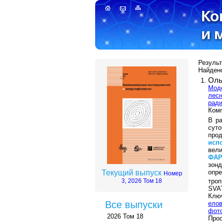
Результ
Найдено
Оль
Моде
лесн
рад
Комп
В р
сут
про
исп
вели
ФА
зон
опр
Текущий выпуск
Номер
тро
3, 2026 Том 18
SVA
Клю
Все выпуски
ело
фот
2026 Том 18
Прос