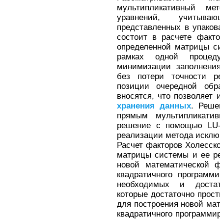
мультипликативный м
уравнений, учитыва
представленных в упако
состоит в расчете факт
определенной матрицы с
рамках одной процед
минимизации заполнения
без потери точности р
позиции очередной обр
вносятся, что позволяет
хранения
данных
. Реше
прямым мультипликати
решение с помощью LU-р
реализации метода исклю
Расчет факторов Холесск
матрицы системы и ее р
новой математической ф
квадратичного програм
необходимых и достат
которые достаточно прос
для построения новой ма
квадратичного программи