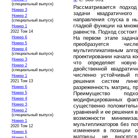
(специальный выпуск)
Рассматривается подхо
Номер 3
задачи квадратичного
Номер 2
направления спуска в н
(специальный выпуск)
гладкой функции на множ
Номер 1
равенств. Подход состоит 
2022 Том 14
Номер 6
На первом этапе задача
Номер 5
преобразуется чи
Номер 4
мультипликативным алго
(специальный выпуск)
проектировании начала ко
Номер 3
что определяет новую
Номер 2
двойственной квадратич
(специальный выпуск)
численно устойчивый п
Номер 1
решения систем лине
2021 Том 13
разреженность матриц, п
Номер 6
Номер 5
Преимущество под
Номер 4
модифицированных факт
Номер 3
существенно положитель
Номер 2
уравнений и ее решения в
(специальный выпуск)
возможности минимиза
Номер 1
мультипликаторов без по
2020 Том 12
изменения в позиции о
Номер 6
матрицы не вносятся
Номер 5