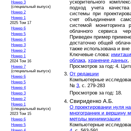
ускорительного компле
Номер 3
(специальный выпуск)
подход учета качеств
Номер 2
системы при проектиров
Номер 1
счет объединения сам
2025 Том 17
системой мониторинга р
Номер 6
облачного сервиса ч
Номер 5
Приведен пример примен
Номер 4
достаточно общей облачн
Номер 3
также использована и вне
Номер 2
Ключевые слова:
имитаци
Номер 1
облака
,
хранение данных
,
2024 Том 16
Просмотров за год: 4. Ци
Номер 7
(специальный выпуск)
От редакции
Номер 6
Компьютерные исследовани
Номер 5
№
3
, с. 279-283
Номер 4
Просмотров за год: 18.
Номер 3
Номер 2
Свириденко А.Б.
Номер 1
О проектировании нуля на
(специальный выпуск)
многогранник и вершину м
2023 Том 15
методы минимизации
Номер 6
Компьютерные исследовани
Номер 5
4
, с. 563-591
Номер 4