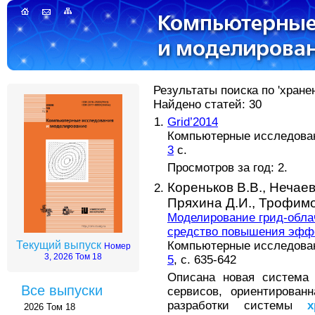
Результаты поиска по 'хране
Найдено статей: 30
Grid’2014
Компьютерные исследовани
3
с.
Просмотров за год: 2.
Кореньков В.В.,
Нечаев
Пряхина Д.И.,
Трофимо
Моделирование грид-облач
средство повышения эффе
Компьютерные исследовани
Текущий выпуск
Номер
3, 2026 Том 18
5
, с. 635-642
Описана новая система 
Все выпуски
сервисов, ориентирован
разработки системы
х
2026 Том 18