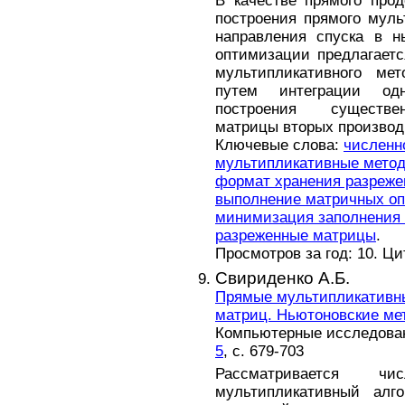
В качестве прямого про
построения прямого муль
направления спуска в н
оптимизации предлагает
мультипликативного мет
путем интеграции од
построения существен
матрицы вторых производ
Ключевые слова:
численн
мультипликативные мето
формат хранения разреже
выполнение матричных оп
минимизация заполнения 
разреженные матрицы
.
Просмотров за год: 10. Ц
Свириденко А.Б.
Прямые мультипликативн
матриц. Ньютоновские ме
Компьютерные исследовани
5
, с. 679-703
Рассматривается ч
мультипликативный алг