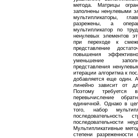
метода. Матрицы огра
заполнены ненулевыми эл
мультипликаторы, гл
разрежены, а опер
мультипликатор по труд
ненулевых элементов эт
при переходе к смежн
представление достато
повышения эффективн
уменьшение заполне
представления ненулевы
итерации алгоритма к по
добавляется еще один. А
линейно зависит от дли
Поэтому требуется 
перевычисление обра
единичной. Однако в це
того, набор мультип
последовательность 
последовательности неу
Мультипликативные мето
степени разреженности 