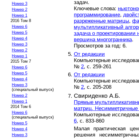
задач.
Номер 3
Ключевые слова:
ньютоно
Номер 2
программирование
,
двойс
Номер 1
разреженные матрицы
,
фа
2016 Том 8
мультипликативный алго
Номер 6
Номер 5
задача о проектировании 
Номер 4
вершина многогранника
.
Номер 3
Просмотров за год: 6.
Номер 2
От редакции
Номер 1
Компьютерные исследовани
2015 Том 7
№
2
, с. 259-261
Номер 6
Номер 5
От редакции
Номер 4
Компьютерные исследовани
Номер 3
№
2
, с. 205-208
(специальный выпуск)
Свириденко А.Б.
Номер 2
Номер 1
Прямые мультипликативн
2014 Том 6
матриц. Несимметричные
Номер 6
Компьютерные исследовани
(специальный выпуск)
6
, с. 833-860
Номер 5
Малая практическая цен
Номер 4
решения несимметричны
Номер 3