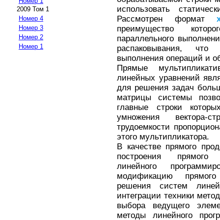
Номер 1
использовать статиче
2009 Том 1
Рассмотрен формат
Номер 4
преимущество котор
Номер 3
Номер 2
параллельного выполнен
Номер 1
распаковывания, что
выполнения операций и о
Прямые мультипликат
линейных уравнений явл
для решения задач боль
матрицы системы позво
главные строки которы
умножения вектора-с
трудоемкости пропорцио
этого мультипликатора.
В качестве прямого про
построения прямого 
линейного программир
модификацию прямого 
решения систем линей
интеграции техники мето
выбора ведущего элеме
методы линейного прог