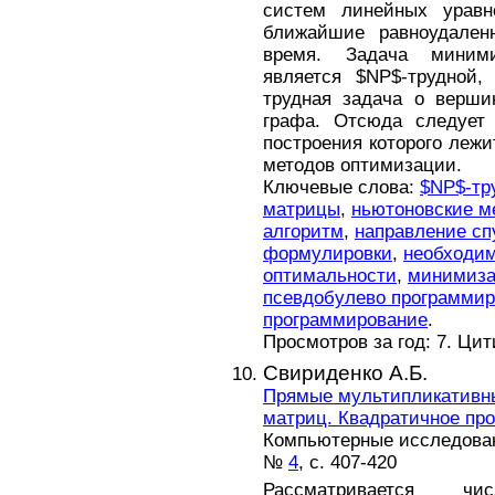
систем линейных урав
ближайшие равноудален
время. Задача миними
является $NP$-трудной,
трудная задача о верши
графа. Отсюда следует
построения которого леж
методов оптимизации.
Ключевые слова:
$NP$-тр
матрицы
,
ньютоновские м
алгоритм
,
направление сп
формулировки
,
необходим
оптимальности
,
минимиза
псевдобулево программи
программирование
.
Просмотров за год: 7. Ци
Свириденко А.Б.
Прямые мультипликативн
матриц. Квадратичное пр
Компьютерные исследовани
№
4
, с. 407-420
Рассматривается ч