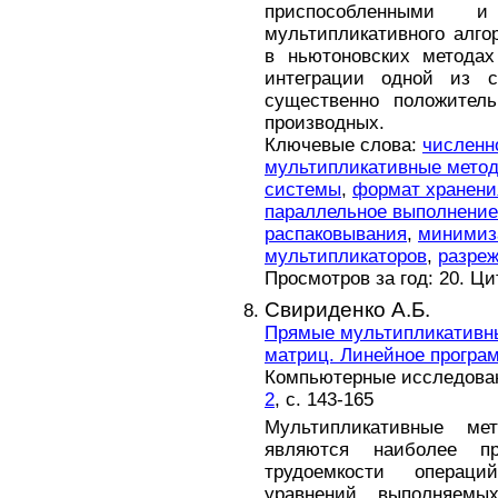
приспособленными 
мультипликативного алг
в ньютоновских методах
интеграции одной из с
существенно положитель
производных.
Ключевые слова:
численн
мультипликативные мето
системы
,
формат хранени
параллельное выполнение
распаковывания
,
минимиза
мультипликаторов
,
разре
Просмотров за год: 20. Ц
Свириденко А.Б.
Прямые мультипликативн
матриц. Линейное програ
Компьютерные исследовани
2
, с. 143-165
Мультипликативные м
являются наиболее п
трудоемкости операц
уравнений, выполняемы