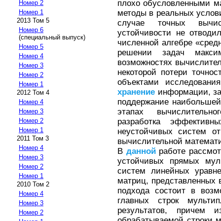
плохо обусловленными ма
Номер 2
методы в реальных услови
Номер 1
2013 Том 5
случае точных вычис
Номер 6
устойчивости не отводил
(специальный выпуск)
численной алгебре «средн
Номер 5
решении задач макси
Номер 4
возможностях вычислител
Номер 3
некоторой потери точнос
Номер 2
объектами исследования
Номер 1
хранение
информации, за
2012 Том 4
поддержание наибольшей 
Номер 4
этапах вычислительн
Номер 3
разработка эффективн
Номер 2
Номер 1
неустойчивых систем от
2011 Том 3
вычислительной математи
Номер 4
В
данной
работе рассмот
Номер 3
устойчивых прямых мул
Номер 2
систем линейных уравне
Номер 1
матриц, представленных 
2010 Том 2
подхода состоит в возм
Номер 4
главных строк мультип
Номер 3
результатов, причем 
Номер 2
обрабатываемой строки м