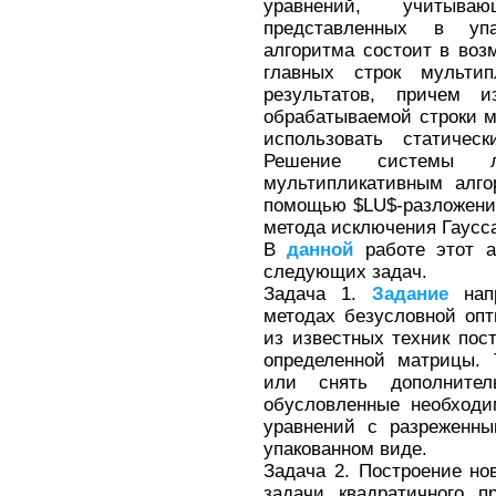
уравнений, учитыва
представленных в уп
алгоритма состоит в во
главных строк мультип
результатов, причем 
обрабатываемой строки м
использовать статиче
Решение системы л
мультипликативным алг
помощью $LU$-разложения
метода исключения Гаусс
В
данной
работе этот а
следующих задач.
Задача 1.
Задание
напр
методах безусловной оп
из известных техник пос
определенной матрицы. 
или снять дополнител
обусловленные необход
уравнений с разреженны
упакованном виде.
Задача 2. Построение н
задачи квадратичного 