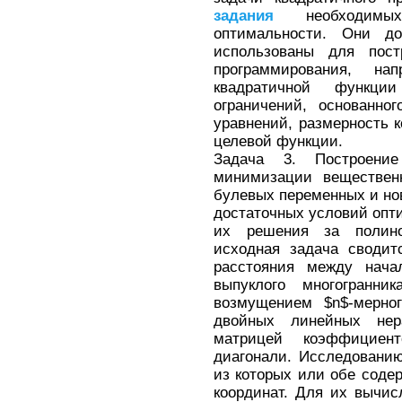
задания
необходимых
оптимальности. Они д
использованы для пост
программирования, н
квадратичной функци
ограничений, основанно
уравнений, размерность 
целевой функции.
Задача 3. Построение
минимизации вещественн
булевых переменных и н
достаточных условий опт
их решения за полино
исходная задача сводит
расстояния между нача
выпуклого многогранник
возмущением $n$-мерно
двойных линейных нер
матрицей коэффициен
диагонали. Исследованию
из которых или обе соде
координат. Для их вычис