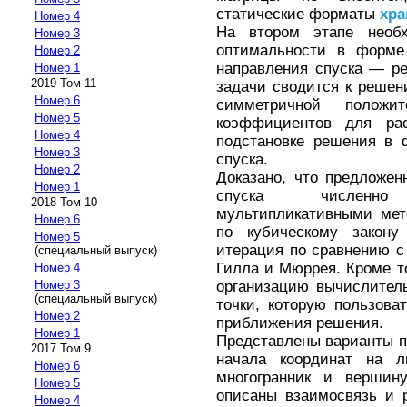
статические форматы
хра
Номер 4
На втором этапе необ
Номер 3
оптимальности в форме 
Номер 2
направления спуска — р
Номер 1
2019 Том 11
задачи сводится к реше
Номер 6
симметричной положи
Номер 5
коэффициентов для ра
Номер 4
подстановке решения в 
Номер 3
спуска.
Номер 2
Доказано, что предложен
Номер 1
спуска численн
2018 Том 10
мультипликативными мет
Номер 6
по кубическому закон
Номер 5
итерация по сравнению 
(специальный выпуск)
Гилла и Мюррея. Кроме т
Номер 4
организацию вычислител
Номер 3
(специальный выпуск)
точки, которую пользова
Номер 2
приближения решения.
Номер 1
Представлены варианты п
2017 Том 9
начала координат на л
Номер 6
многогранник и вершину
Номер 5
описаны взаимосвязь и 
Номер 4