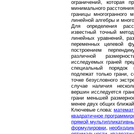
ограничений, которая п
минимального расстояния
границы многогранного 
линейной алгебры и мног
Для определения расс
известный точный метод
линейных уравнений, ра
переменных целевой фу
построением перпендик
различной размерно
исследуемых граней пре
специальный порядок 
подлежат только грани,
точке безусловного экстр
случае наличия нескол
вершин исследуется гран
грани меньшей размерно
менее двух общих ближа
Ключевые слова:
математ
квадратичное программир
прямой мультипликативны
формулировки
,
необходим
оптимальности
,
квадратич