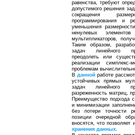
равенства, требуют опре
допустимого решения зада
сокращения разме
программирования и р
уменьшения размерности
ненулевых элементо
мультипликаторов, полу
Таким образом, разраб
задач линейного про
преодолеть или сущест
реализации симплекс-м
проблемам вычислительн
В
данной
работе рассмот
устойчивых прямых мул
задач линейного про
разреженность матриц, п
Преимущество подхода с
и минимизации заполнени
без потери точности р
позиции очередной обр
вносятся, что позволяет
хранения
данных
.