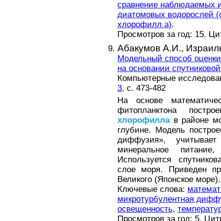
сравнение наблюдаемых и
диатомовых водорослей (
хлорофилл а)
.
Просмотров за год: 15. Ц
Абакумов А.И.,
Израиль
Модельный способ оценк
на основании спутниково
Компьютерные исследовани
3
, с. 473-482
На основе математиче
фитопланктона постр
хлорофилла
в районе мо
глубине. Модель построе
диффузия», учитывае
минеральное питание,
Используется спутнико
слое моря. Приведен пр
Великого (Японское море).
Ключевые слова:
математ
микротурбулентная дифф
освещенность
,
температу
Просмотров за год: 5. Ци