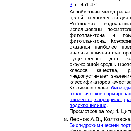
3
, с. 451-471
Апробирован метод расчет
целей экологической диа
Рыбинского водохран
использованы показате
фитопланктона и пок
фитопланктона. Коэффи
оказался наиболее пре
анализа влияния фактор
существенные для эко
окружающей среды. Прове
классов качества, 
«недопустимые» значени
классификаторов качества
Ключевые слова:
биоинди
экологическое нормирова
пигменты
,
хлорофилл
,
гр
водохранилище
.
Просмотров за год: 4. Ци
Леонов А.В.,
Колтовска
Биогидрохимический порт