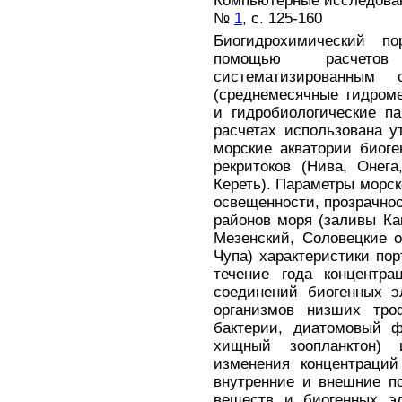
Компьютерные исследовани
№
1
, с. 125-160
Биогидрохимический п
помощью расчет
систематизированным 
(среднемесячные гидроме
и гидробиологические п
расчетах использована 
морские акватории биог
рекритоков (Нива, Онег
Кереть). Параметры морс
освещенности, прозрачнос
районов моря (заливы Ка
Мезенский, Соловецкие о-
Чупа) характеристики по
течение года концентра
соединений биогенных э
организмов низших троф
бактерии, диатомовый ф
хищный зоопланктон) 
изменения концентраций
внутренние и внешние п
веществ и биогенных эл