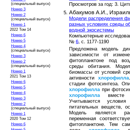
Просмотров за год: 3. Ци
(специальный выпуск)
Номер 3
Абакумов А.И.,
Израиль
Номер 2
Модели распределения ф
(специальный выпуск)
разных условиях среды о
Номер 1
водной экосистемы
2022 Том 14
Номер 6
Компьютерные исследовани
Номер 5
№
6
, с. 1177-1190
Номер 4
Предложена модель ди
(специальный выпуск)
зависимости от измен
Номер 3
фитопланктоне под во
Номер 2
среды обитания. Модел
(специальный выпуск)
Номер 1
биомассы от условий сре
2021 Том 13
активности
хлорофилла
Номер 6
стадии фотосинтеза. Оп
Номер 5
хлорофилла
при фотосин
Номер 4
хлорофилла
вместе с
Номер 3
Учитываются услови
Номер 2
питательных веществ, о
(специальный выпуск)
Модель является расп
Номер 1
переменная соответств
2020 Том 12
фитопланктоне. Тем са
Номер 6
Номер 5