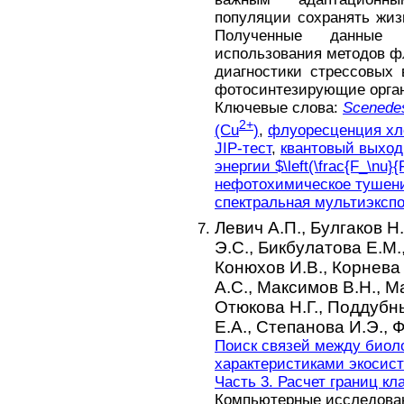
популяции сохранять жиз
Полученные данные п
использования методов ф
диагностики стрессовых
фотосинтезирующие орга
Ключевые слова:
Scenede
2+
(Cu
)
,
флуоресценция х
JIP-тест
,
квантовый выход
энергии $\left(\frac{F_\nu}{
нефотохимическое тушен
спектральная мультиэксп
Левич А.П.,
Булгаков Н.
Э.С.,
Бикбулатова Е.М.
Конюхов И.В.,
Корнева 
А.С.,
Максимов В.Н.,
Ма
Отюкова Н.Г.,
Поддубны
Е.А.,
Степанова И.Э.,
Ф
Поиск связей между биол
характеристиками экосис
Часть 3. Расчет границ кл
Компьютерные исследовани