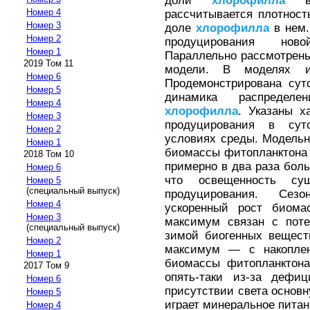
доли
хлорофилла
в 
Номер 4
рассчитывается плотност
Номер 3
доле
хлорофилла
в нем.
Номер 2
продуцирования нов
Номер 1
Параллельно рассмотрены
2019 Том 11
модели. В моделях и
Номер 6
Продемонстрирована суто
Номер 5
динамика распредел
Номер 4
хлорофилла
. Указаны х
Номер 3
продуцирования в су
Номер 2
условиях среды. Модельн
Номер 1
биомассы фитопланктона п
2018 Том 10
примерно в два раза боль
Номер 6
что освещенность су
Номер 5
(специальный выпуск)
продуцирования. Сез
Номер 4
ускоренный рост биома
Номер 3
максимум связан с поте
(специальный выпуск)
зимой биогенных вещест
Номер 2
максимум — с накоплен
Номер 1
биомассы фитопланктона
2017 Том 9
опять-таки из-за дефиц
Номер 6
присутствии света основ
Номер 5
играет минеральное питан
Номер 4