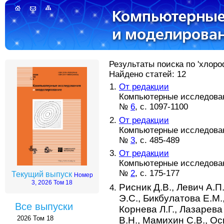
Результаты поиска по 'хлоро
Найдено статей: 12
От редакции
Компьютерные исследовани
№
6
, с. 1097-1100
От редакции
Компьютерные исследовани
№
3
, с. 485-489
От редакции
Компьютерные исследовани
№
2
, с. 175-177
Текущий выпуск
Номер
3, 2026 Том 18
Рисник Д.В.,
Левич А.П
Э.С.,
Бикбулатова Е.М.
Все выпуски
Корнева Л.Г.,
Лазарева 
2026 Том 18
В.Н.,
Мамихин С.В.,
Ос