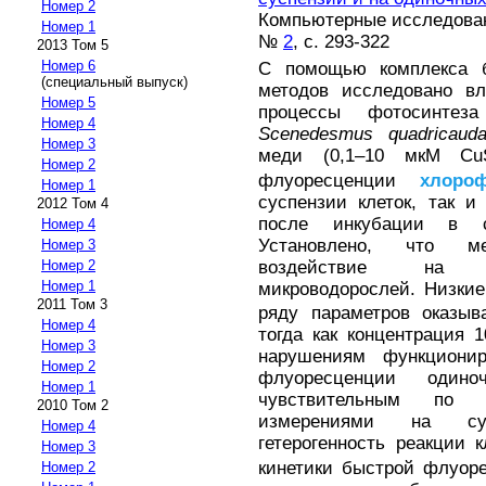
Номер 2
Компьютерные исследовани
Номер 1
№
2
, с. 293-322
2013 Том 5
Номер 6
С помощью комплекса б
(специальный выпуск)
методов исследовано в
Номер 5
процессы фотосинтеза
Номер 4
Scenedesmus quadricaud
Номер 3
меди (0,1–10 мкМ Cu
Номер 2
флуоресценции
хлоро
Номер 1
суспензии клеток, так и
2012 Том 4
после инкубации в с
Номер 4
Установлено, что ме
Номер 3
воздействие на ф
Номер 2
Номер 1
микроводорослей. Низкие
2011 Том 3
ряду параметров оказыв
Номер 4
тогда как концентрация
Номер 3
нарушениям функционир
Номер 2
флуоресценции одино
Номер 1
чувствительным по 
2010 Том 2
измерениями на сус
Номер 4
гетерогенность реакции 
Номер 3
кинетики быстрой флуо
Номер 2