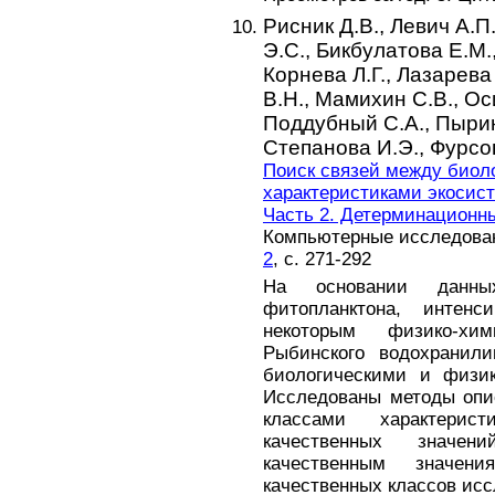
Рисник Д.В.,
Левич А.П
Э.С.,
Бикбулатова Е.М.
Корнева Л.Г.,
Лазарева 
В.Н.,
Мамихин С.В.,
Ос
Поддубный С.А.,
Пырин
Степанова И.Э.,
Фурсо
Поиск связей между биол
характеристиками экосис
Часть 2. Детерминационн
Компьютерные исследовани
2
, с. 271-292
На основании данны
фитопланктона, интен
некоторым физико-хи
Рыбинского водохранил
биологическими и физик
Исследованы методы опи
классами характерис
качественных значен
качественным значен
качественных классов исс