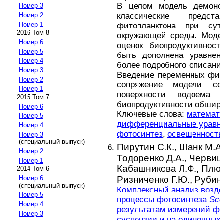
В целом модель демонс
Номер 3
классические предс
Номер 2
Номер 1
фитопланктона при су
2016 Том 8
окружающей среды. Моде
Номер 6
оценок биопродуктивнос
Номер 5
быть дополнена уравне
Номер 4
более подробного описан
Номер 3
Введение переменных физ
Номер 2
сопряжение модели с
Номер 1
поверхности водоема
2015 Том 7
биопродуктивности обшир
Номер 6
Ключевые слова:
математ
Номер 5
дифференциальные урав
Номер 4
фотосинтез
,
освещенност
Номер 3
(специальный выпуск)
Пирутин С.К.,
Шанк М.А
Номер 2
Тодоренко Д.А.,
Червиц
Номер 1
Кабашникова Л.Ф.,
Плю
2014 Том 6
Ризниченко Г.Ю.,
Рубин
Номер 6
(специальный выпуск)
Комплексный анализ возд
Номер 5
процессы фотосинтеза
Sc
Номер 4
результатам измерений 
Номер 3
суспензии и на одиночных