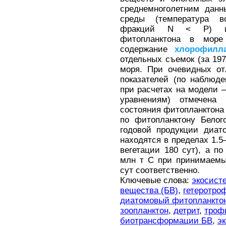
среднемноголетним данн
среды (температура в
фракций N < P) и 
фитопланктона в море 
содержание
хлорофилл
отдельных съемок (за 197
моря. При очевидных от
показателей (по наблюд
при расчетах на модели
уравнениям) отмечена 
состояния фитопланктона
по фитопланктону Белог
годовой продукции диат
находятся в пределах 1.5
вегетации 180 сут), а по
млн т С при принимаемы
сут соответственно.
Ключевые слова:
экосист
вещества (БВ)
,
гетеротро
диатомовый фитопланкто
зоопланктон
,
детрит
,
троф
биотрансформации БВ
,
э