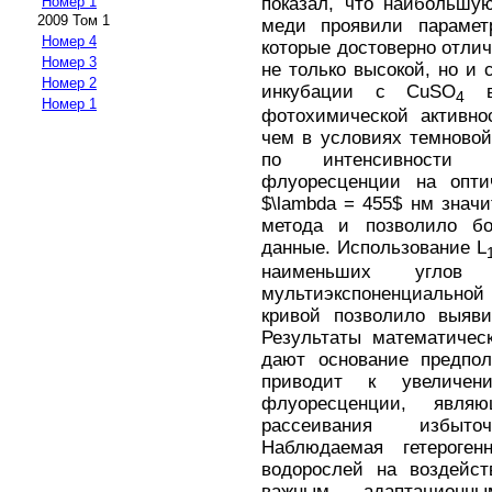
показал, что наибольшу
Номер 1
2009 Том 1
меди проявили параметры
Номер 4
которые достоверно отлич
Номер 3
не только высокой, но и 
Номер 2
инкубации с CuSO
в 
4
Номер 1
фотохимической активно
чем в условиях темново
по интенсивности 
флуоресценции на опти
$\lambda = 455$ нм знач
метода и позволило бо
данные. Использование L
наименьших углов
мультиэкспоненциальн
кривой позволило выяви
Результаты математичес
дают основание предпол
приводит к увеличен
флуоресценции, явля
рассеивания избыто
Наблюдаемая гетероген
водорослей на воздейст
важным адаптационн