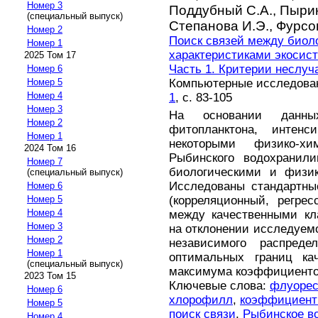
Номер 3
Поддубный С.А.,
Пырин
(специальный выпуск)
Степанова И.Э.,
Фурсо
Номер 2
Поиск связей между биол
Номер 1
характеристиками экосис
2025 Том 17
Часть 1. Критерии неслуч
Номер 6
Компьютерные исследовани
Номер 5
Номер 4
1
, с. 83-105
Номер 3
На основании данны
Номер 2
фитопланктона, интен
Номер 1
некоторыми физико-хи
2024 Том 16
Рыбинского водохранил
Номер 7
биологическими и физик
(специальный выпуск)
Исследованы стандартны
Номер 6
(корреляционный, регре
Номер 5
Номер 4
между качественными кл
Номер 3
на отклонении исследуемо
Номер 2
независимого распреде
Номер 1
оптимальных границ ка
(специальный выпуск)
максимума коэффициенто
2023 Том 15
Ключевые слова:
флуорес
Номер 6
хлорофилл
,
коэффициент
Номер 5
поиск связи
,
Рыбинское в
Номер 4