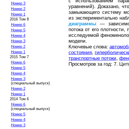
с использованием пара
Номер 3
уравнений). Доказано, чт
Номер 2
замыкающего систему мо
Номер 1
из экспериментально на
2016 Том 8
диаграммы
— зависимос
Номер 6
потока от его плотности,
Номер 5
исследуемой феноменоло
Номер 4
модели.
Номер 3
Ключевые слова:
автомоб
Номер 2
состояния
,
гиперболическ
Номер 1
2015 Том 7
транспортные потоки
,
фен
Номер 6
Просмотров за год: 7. Ци
Номер 5
Номер 4
Номер 3
(специальный выпуск)
Номер 2
Номер 1
2014 Том 6
Номер 6
(специальный выпуск)
Номер 5
Номер 4
Номер 3