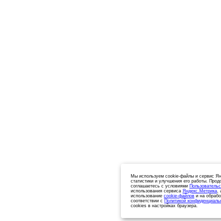
Мы используем cookie-файлы и сервис Ян
статистики и улучшения его работы. Прод
соглашаетесь с условиями
Пользовательс
использования сервиса
Яндекс.Метрика
,
использование
cookie-файлов
и на обрабо
соответствии с
Политикой конфиденциаль
cookies в настройках браузера.