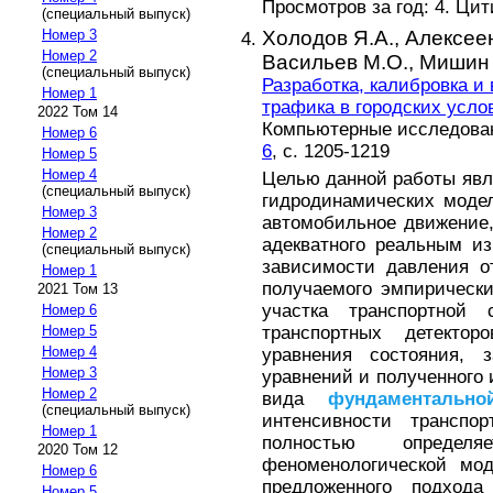
Просмотров за год: 4. Ци
(специальный выпуск)
Холодов Я.А.,
Алексеен
Номер 3
Номер 2
Васильев М.О.,
Мишин 
(специальный выпуск)
Разработка, калибровка 
Номер 1
трафика в городских услов
2022 Том 14
Компьютерные исследовани
Номер 6
6
, с. 1205-1219
Номер 5
Номер 4
Целью данной работы явл
(специальный выпуск)
гидродинамических моде
Номер 3
автомобильное движение
Номер 2
адекватного реальным и
(специальный выпуск)
зависимости давления от
Номер 1
получаемого эмпирически
2021 Том 13
участка транспортной
Номер 6
транспортных детекто
Номер 5
Номер 4
уравнения состояния, 
Номер 3
уравнений и полученного
Номер 2
вида
фундаментально
(специальный выпуск)
интенсивности транспор
Номер 1
полностью опреде
2020 Том 12
феноменологической мод
Номер 6
предложенного подхода
Номер 5