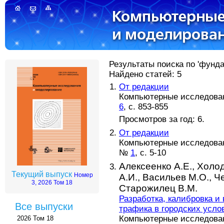
Результаты поиска по 'фунд
Найдено статей: 5
От редакции
Компьютерные исследовани
6
, с. 853-855
Просмотров за год: 6.
От редакции
Компьютерные исследовани
№
1
, с. 5-10
Алексеенко А.Е.,
Холод
Текущий выпуск
Номер
А.И.,
Васильев М.О.,
Ч
3, 2026 Том 18
Старожилец В.М.
Разработка, калибровка 
Все выпуски
трафика в городских услов
Компьютерные исследовани
2026 Том 18