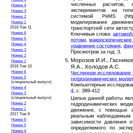
численных расчетов, 
Номер 4
экспериментов на тип
Номер 3
системой PeMS (http:/
Номер 2
моделирование движени
Номер 1
2019 Том 11
транспортной сети автост
Номер 6
Ключевые слова:
автомоб
Номер 5
потоки
,
макроскопические
Номер 4
уравнение состояния
,
фен
Номер 3
Просмотров за год: 3.
Номер 2
Морозов И.И.,
Гасников
Номер 1
Я.А.,
Холодов А.С.
2018 Том 10
Номер 6
Численное исследование т
Номер 5
гидродинамических моде
(специальный выпуск)
Компьютерные исследовани
Номер 4
4
, с. 389-412
Номер 3
Целью данной работы явл
(специальный выпуск)
Номер 2
гидродинамических моде
Номер 1
движение, с помощью ал
2017 Том 9
реальным наблюдаемым 
Номер 6
зависимости давления от
Номер 5
определяемого по экспе
Номер 4