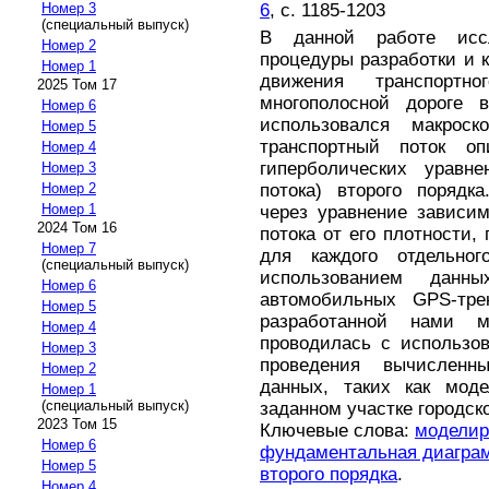
6
, с. 1185-1203
Номер 3
(специальный выпуск)
В данной работе исс
Номер 2
процедуры разработки и 
Номер 1
движения транспортн
2025 Том 17
многополосной дороге 
Номер 6
использовался макроск
Номер 5
транспортный поток оп
Номер 4
гиперболических уравн
Номер 3
потока) второго порядк
Номер 2
Номер 1
через уравнение зависим
2024 Том 16
потока от его плотности
Номер 7
для каждого отдельног
(специальный выпуск)
использованием данн
Номер 6
автомобильных GPS-трек
Номер 5
разработанной нами 
Номер 4
проводилась с использо
Номер 3
проведения вычисленн
Номер 2
данных, таких как мод
Номер 1
(специальный выпуск)
заданном участке городско
2023 Том 15
Ключевые слова:
моделир
Номер 6
фундаментальная диагра
Номер 5
второго порядка
.
Номер 4