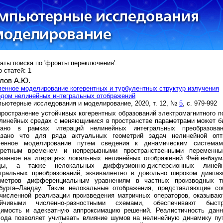
аты поиска по 'фронты переключения':
 статей: 1
лов А.Ю.
енное моделирование когерентных и турбулентных структур излучения
дом нелинейных интегральных отображений
ьютерные исследования и моделирование, 2020, т. 12, №
5
, с. 979-992
ространение устойчивых когерентных образований электромагнитного п
линейных средах с меняющимися в пространстве параметрами может б
сано в рамках итераций нелинейных интегральных преобразован
азано что для ряда актуальных геометрий задач нелинейной опт
ленное моделирование путем сведения к динамическим система
кретным временем и непрерывными пространственными переменны
ованное на итерациях локальных нелинейных отображений Фейгенбаум
ды, а также нелокальных диффузионно-дисперсионных линей
егральных преобразований, эквивалентно в довольно широком диапаз
аметров дифференциальным уравнениям в частных производных т
збурга–Ландау. Такие нелокальные отображения, представляющие со
численной реализации произведения матричных операторов, оказываю
ойчивыми численно-разностными схемами, обеспечивают быст
димость и адекватную аппроксимацию решений. Реалистичность данн
хода позволяет учитывать влияние шумов на нелинейную динамику пу