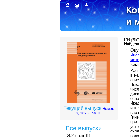
Результ
Найдено
Оку
Числ
мето
Комп
Расп
в не
опи
Пок
чис
дис
осн
Ике
инт
Текущий выпуск
Номер
пар
3, 2026 Том 18
Гин
при 
уст
Все выпуски
схо
2026 Том 18
под