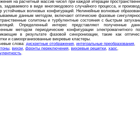
жения на расчетный массив чисел при каждой итерации пространственн
, задаваемого в виде многомодового случайного процесса, и производ
р устойчивых волновых конфигураций. Нелинейные волновые образован
сываемые данным методом, включают оптические фазовые сингулярнос
транственные солитоны и турбулентные состояния с быстрым затухан
реляций. Определенный интерес представляют полученные дан
ленным методом периодические конфигурации электромагнитного по
никающие в результате фазовой синхронизации, такие как оптичес
тки и самоорганизованные вихревые кластеры.
чевые слова:
дискретные отображения
,
интегральные преобразования
,
итоны
,
вихри
,
фронты переключения
,
вихревые решетки
,
хаос
,
улентность
.