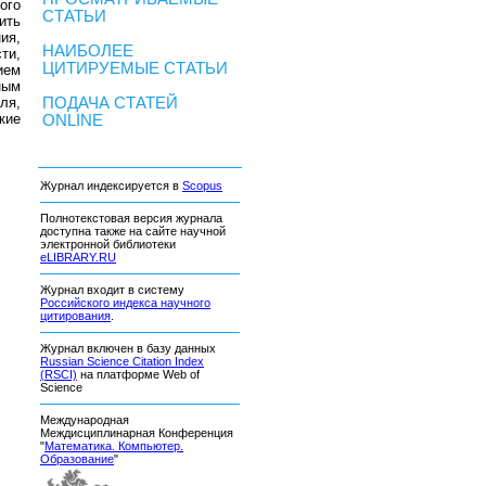
ого
СТАТЬИ
ить
ия,
НАИБОЛЕЕ
ти,
ЦИТИРУЕМЫЕ СТАТЬИ
ием
ным
ля,
ПОДАЧА СТАТЕЙ
кие
ONLINE
Журнал индексируется в
Scopus
Полнотекстовая версия журнала
доступна также на сайте научной
электронной библиотеки
eLIBRARY.RU
Журнал входит в систему
Российского индекса научного
цитирования
.
Журнал включен в базу данных
Russian Science Citation Index
(RSCI)
на платформе Web of
Science
Международная
Междисциплинарная Конференция
"
Математика. Компьютер.
Образование
"