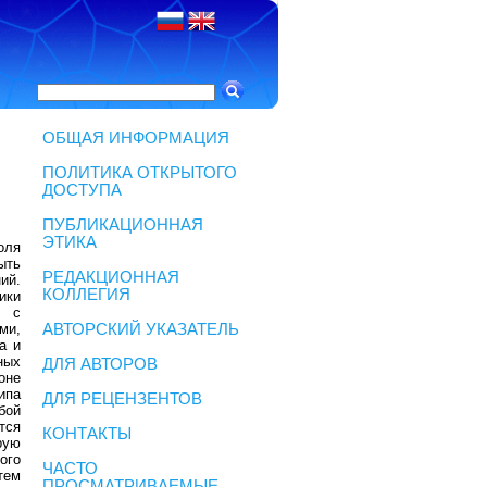
ОБЩАЯ ИНФОРМАЦИЯ
ПОЛИТИКА ОТКРЫТОГО
ДОСТУПА
ПУБЛИКАЦИОННАЯ
ЭТИКА
оля
ыть
РЕДАКЦИОННАЯ
ий.
КОЛЛЕГИЯ
ики
м с
ми,
АВТОРСКИЙ УКАЗАТЕЛЬ
а и
ных
ДЛЯ АВТОРОВ
оне
ипа
ДЛЯ РЕЦЕНЗЕНТОВ
бой
тся
КОНТАКТЫ
рую
ого
ЧАСТО
тем
ПРОСМАТРИВАЕМЫЕ