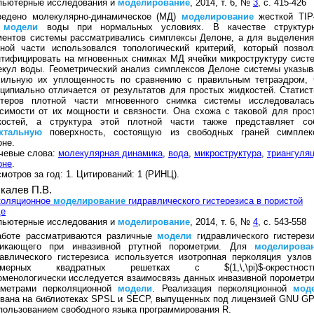
пьютерные исследования и
моделирование
, 2014, т. 6, №
3
, с. 415-426
ведено молекулярно-динамическое (МД)
моделирование
жесткой TIP
W
модели
воды при нормальных условиях. В качестве структур
ментов системы рассматривались симплексы Делоне, а для выделения
тной части использовался топологический критерий, который позвол
тифицировать на мгновенных снимках МД ячейки микроструктуру сист
кул воды. Геометрический анализ симплексов Делоне системы указыв
сильную их уплощенность по сравнению с правильным тетраэдром, 
ципиально отличается от результатов для простых жидкостей. Статист
стеров плотной части мгновенного снимка системы исследовалас
симости от их мощности и связности. Она схожа с таковой для прос
костей, а структура этой плотной части также представляет со
ктальную
поверхность, состоящую из свободных граней симплек
не.
чевые слова:
молекулярная динамика
,
вода
,
микроструктура
,
триангуля
оне
.
мотров за год: 1. Цитирований: 1 (РИНЦ).
калев П.В.
коляционное
моделирование
гидравлического гистерезиса в пористой
де
пьютерные исследования и
моделирование
, 2014, т. 6, №
4
, с. 543-558
аботе рассматриваются различные
модели
гидравлического гистерези
никающего при инвазивной ртутной порометрии. Для
моделирова
авлического гистерезиса используется изотропная перколяция узлов
хмерных квадратных решетках с $(1,\,\pi)$-окрестност
менологически исследуется взаимосвязь данных инвазивной порометри
аметрами перколяционной
модели
. Реализация перколяционной
мод
вана на библиотеках SPSL и SECP, выпущенных под лицензией GNU GP
пользованием свободного языка программирования R.