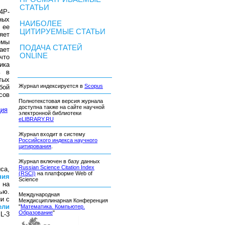
СТАТЬИ
4P-
ных
НАИБОЛЕЕ
 ее
ЦИТИРУЕМЫЕ СТАТЬИ
яет
емы
ПОДАЧА СТАТЕЙ
ает
ONLINE
что
ика
ь в
тых
Журнал индексируется в
Scopus
бой
сов
Полнотекстовая версия журнала
доступна также на сайте научной
ция
электронной библиотеки
eLIBRARY.RU
Журнал входит в систему
Российского индекса научного
цитирования
.
Журнал включен в базу данных
Russian Science Citation Index
са,
(RSCI)
на платформе Web of
ния
Science
 на
ью.
Международная
и с
Междисциплинарная Конференция
ели
"
Математика. Компьютер.
Образование
"
L-3