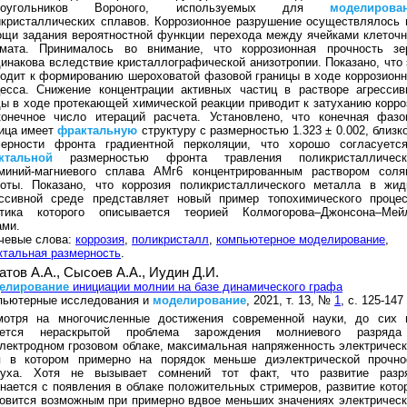
гоугольников Вороного, используемых для
моделирова
кристаллических сплавов. Коррозионное разрушение осуществлялось 
щи задания вероятностной функции перехода между ячейками клеточн
омата. Принималось во внимание, что коррозионная прочность зе
инакова вследствие кристаллографической анизотропии. Показано, что 
одит к формированию шероховатой фазовой границы в ходе коррозионн
цесса. Снижение концентрации активных частиц в растворе агрессив
ы в ходе протекающей химической реакции приводит к затуханию корро
конечное число итераций расчета. Установлено, что конечная фазо
ница имеет
фрактальную
структуру с размерностью 1.323 ± 0.002, близко
мерности фронта градиентной перколяции, что хорошо согласуетс
ктальной
размерностью фронта травления поликристаллическ
миний-магниевого сплава АМг6 концентрированным раствором соля
лоты. Показано, что коррозия поликристаллического металла в жид
ессивной среде представляет новый пример топохимического процес
етика которого описывается теорией Колмогорова–Джонсона–Мей
ами.
чевые слова:
коррозия
,
поликристалл
,
компьютерное моделирование
,
тальная размерность
.
атов А.А.,
Сысоев А.А.,
Иудин Д.И.
елирование
инициации молнии на базе динамического графа
пьютерные исследования и
моделирование
, 2021, т. 13, №
1
, с. 125-147
мотря на многочисленные достижения современной науки, до сих 
ается нераскрытой проблема зарождения молниевого разряд
лектродном грозовом облаке, максимальная напряженность электрическ
я в котором примерно на порядок меньше диэлектрической прочно
духа. Хотя не вызывает сомнений тот факт, что развитие разр
нается с появления в облаке положительных стримеров, развитие кото
овится возможным при примерно вдвое меньших значениях электрическ