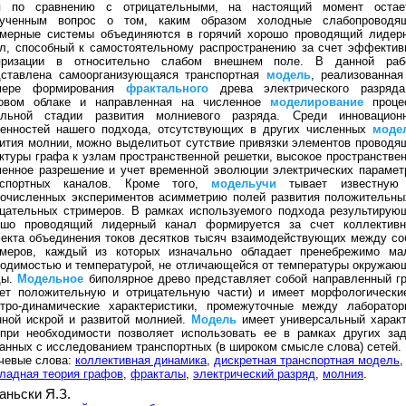
я по сравнению с отрицательными, на настоящий момент остае
зученным вопрос о том, каким образом холодные слабопроводя
имерные системы объединяются в горячий хорошо проводящий лидер
л, способный к самостоятельному распространению за счет эффектив
яризации в относительно слабом внешнем поле. В данной раб
дставлена самоорганизующаяся транспортная
модель
, реализованная
мере формирования
фрактального
древа электрического разряд
зовом облаке и направленная на численное
моделирование
проце
альной стадии развития молниевого разряда. Среди инновацион
бенностей нашего подхода, отсутствующих в других численных
моде
ития молнии, можно выделитьот сутствие привязки элементов проводя
ктуры графа к узлам пространственной решетки, высокое пространствен
енное разрешение и учет временной эволюции электрических парамет
нспортных каналов. Кроме того,
модельучи
тывает известную
гочисленных экспериментов асимметрию полей развития положительны
ицательных стримеров. В рамках используемого подхода результирую
ошо проводящий лидерный канал формируется за счет коллективн
екта объединения токов десятков тысяч взаимодействующих между со
имеров, каждый из которых изначально обладает пренебрежимо ма
одимостью и температурой, не отличающейся от температуры окружаю
ды.
Модельное
биполярное древо представляет собой направленный г
еет положительную и отрицательную части) и имеет морфологически
ктро-динамические характеристики, промежуточные между лаборатор
нной искрой и развитой молнией.
Модель
имеет универсальный характ
 при необходимости позволяет использовать ее в рамках других зад
анных с исследованием транспортных (в широком смысле слова) сетей.
чевые слова:
коллективная динамика
,
дискретная транспортная модель
,
ладная теория графов
,
фракталы
,
электрический разряд
,
молния
.
аньски Я.З.