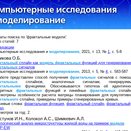
аты поиска по 'фрактальные модели':
 статей: 7
едакции
пьютерные исследования и
моделирование
, 2021, т. 13, №
1
, с. 5-8
икова О.Б.
ктальный
сплайн как
модель
фрактальных
функций для генерировани
ктальных
сигналов
пьютерные исследования и
моделирование
, 2013, т. 5, №
4
, с. 583-587
аботе представлен способ получения
фрактальных
сигналов с помо
ктальных
сплайнов, аналогичных сигналам, генерируем
ктальными
функциями. Обосновывается гипотеза об идентично
кретных
фрактальных
функций и линейных
фрактальных
сплайн
смотрены особенности расчета матрицы планирования для кумулятивн
ктального
сплайна, приведены примеры сгенерированных кривых.
чевые слова:
фрактальная функция
,
фрактальный сплайн
,
фрактальный
ал
.
мотров за год: 2.
стунов И.Н.,
Колокол А.С.,
Шимкевич А.Л.
логический анализ микроструктуры жидкой воды на примере
модели
4P-EW