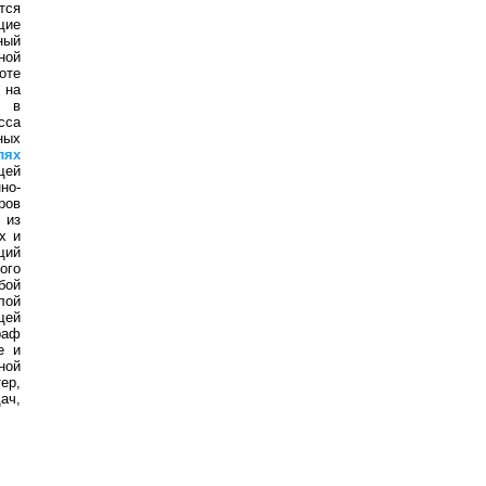
тся
щие
ный
ной
оте
 на
а в
сса
ных
лях
щей
но-
ров
 из
х и
щий
ого
бой
лой
щей
раф
е и
ной
ер,
ач,