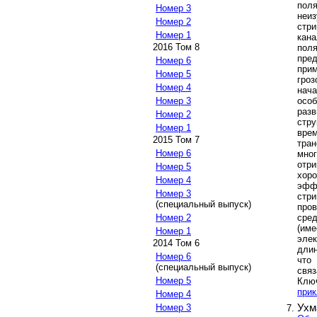
пол
Номер 3
неи
Номер 2
стр
Номер 1
кана
2016 Том 8
пол
пре
Номер 6
при
Номер 5
гро
Номер 4
нач
осо
Номер 3
разв
Номер 2
стру
Номер 1
врем
2015 Том 7
тра
Номер 6
мно
отр
Номер 5
хор
Номер 4
эфф
Номер 3
стр
(специальный выпуск)
пров
сре
Номер 2
(им
Номер 1
эле
2014 Том 6
дли
Номер 6
что
(специальный выпуск)
связ
Номер 5
Клю
прик
Номер 4
Ухм
Номер 3