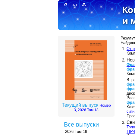
Результ
Найдено
От р
Ком
Нов
Фра
фра
Ком
В р
фра
фра
дис
Рас
фра
Текущий выпуск
Номер
Клю
3, 2026 Том 18
сигн
Прос
Сви
Все выпуски
Топо
TIP
2026 Том 18