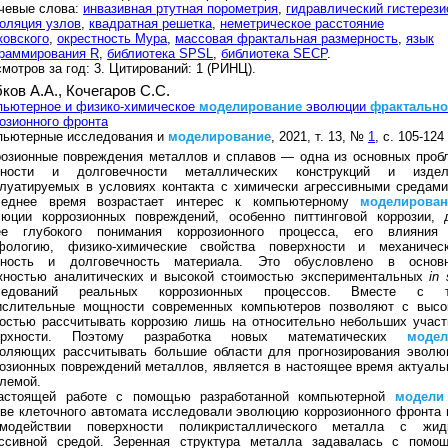
чевые слова:
инвазивная ртутная порометрия
,
гидравлический гистерези
оляция узлов
,
квадратная решетка
,
неметрическое расстояние
овского
,
окрестность Мура
,
массовая фрактальная размерность
,
язык
граммирования R
,
библиотека SPSL
,
библиотека SECP
.
мотров за год: 3. Цитирований: 1 (РИНЦ).
ков А.А.,
Кочегаров С.С.
пьютерное и физико-химическое
моделирование
эволюции
фрактально
озионного фронта
пьютерные исследования и
моделирование
, 2021, т. 13, №
1
, с. 105-124
розионные повреждения металлов и сплавов — одна из основных проб
чности и долговечности металлических конструкций и издел
луатируемых в условиях контакта с химически агрессивными средами
леднее время возрастает интерес к компьютерному
моделирова
люции коррозионных повреждений, особенно питтинговой коррозии, 
ее глубокого понимания коррозионного процесса, его влияния
фологию, физико-химические свойства поверхности и механичес
чность и долговечность материала. Это обусловлено в основ
жностью аналитических и высокой стоимостью экспериментальных
in 
ледований реальных коррозионных процессов. Вместе с 
ислительные мощности современных компьютеров позволяют с высо
остью рассчитывать коррозию лишь на относительно небольших участ
ерхности. Поэтому разработка новых математических
модел
воляющих рассчитывать большие области для прогнозирования эволю
озионных повреждений металлов, является в настоящее время актуаль
лемой.
астоящей работе с помощью разработанной компьютерной
модели
ве клеточного автомата исследовали эволюцию коррозионного фронта 
имодействии поверхности поликристаллического металла с жид
ессивной средой. Зеренная структура металла задавалась с помо