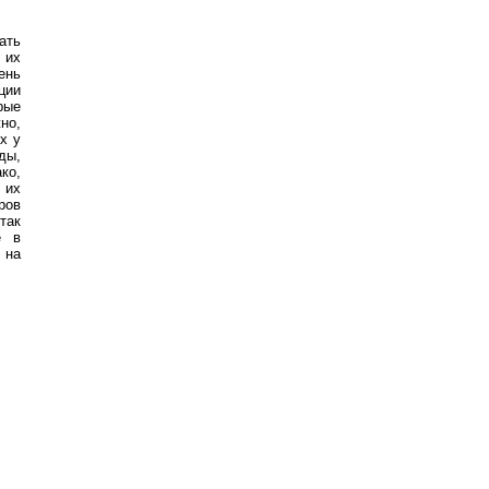
ать
 их
ень
ции
рые
но,
х у
ды,
ко,
 их
ров
так
е в
 на