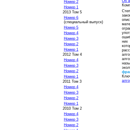
Об а
Номер 2
Ком
Номер 1
Степ
2013 Том 5
зак
Номер 6
опи
(специальный выпуск)
мат
Номер 5
огр
упо
Номер 4
ошиб
Номер 3
них
Номер 2
кот
Номер 1
рас
алг
2012 Том 4
алг
Номер 4
наз
Номер 3
эко
Номер 2
фра
Клю
Номер 1
алго
2011 Том 3
Номер 4
Номер 3
Номер 2
Номер 1
2010 Том 2
Номер 4
Номер 3
Номер 2