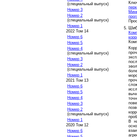
Клю
(специальный выпуск)
перк
Номер 3
Минк
Номер 2
про
(специальный выпуск)
Прос
Номер 1
Шиб
2022 Том 14
Ком
Номер 6
корр
Ком
Номер 5
Кор
Номер 4
про
(специальный выпуск)
эксп
Номер 3
пос
Номер 2
эво
(специальный выпуск)
бол
Номер 1
мор
про
2021 Том 13
сло
Номер 6
исс
Номер 5
выч
Номер 4
точн
пов
Номер 3
поз
Номер 2
корр
(специальный выпуск)
проб
Номер 1
В н
2020 Том 12
осно
вза
Номер 6
агр
Номер 5