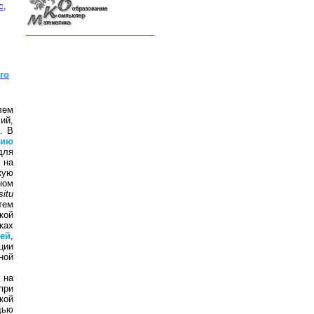
с
,
го
лем
ий,
. В
нию
для
 на
кую
ном
situ
тем
кой
ках
ей
,
ции
ной
на
при
кой
щью