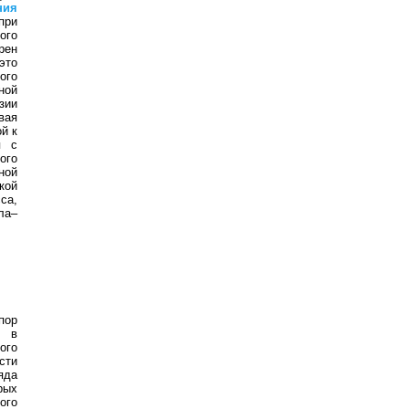
ния
при
ого
рен
это
ого
ной
зии
вая
й к
я с
ого
ной
кой
са,
ла–
пор
а в
ого
сти
яда
рых
ого