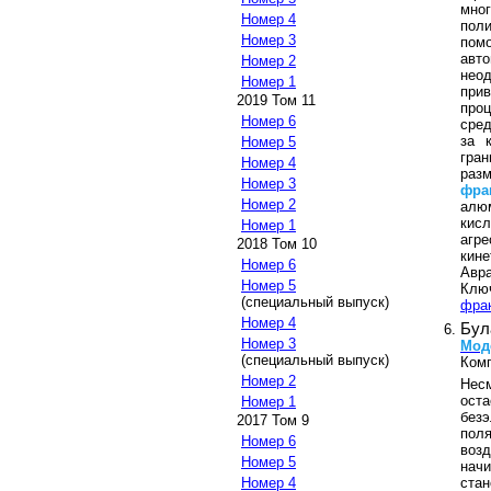
мно
Номер 4
поли
Номер 3
помо
авт
Номер 2
неод
Номер 1
прив
2019 Том 11
про
Номер 6
сред
за 
Номер 5
гра
Номер 4
раз
Номер 3
фра
Номер 2
алю
кис
Номер 1
агр
2018 Том 10
кин
Номер 6
Авр
Номер 5
Клю
(специальный выпуск)
фрак
Номер 4
Бул
Номер 3
Мод
(специальный выпуск)
Ком
Номер 2
Нес
ост
Номер 1
безэ
2017 Том 9
пол
Номер 6
воз
Номер 5
начи
стан
Номер 4