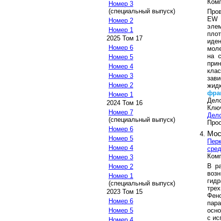
Ком
Номер 3
(специальный выпуск)
Про
E
Номер 2
эле
Номер 1
пло
2025 Том 17
иден
Номер 6
моле
на 
Номер 5
прин
Номер 4
кла
Номер 3
зави
Номер 2
жид
фра
Номер 1
Дело
2024 Том 16
Клю
Номер 7
Дел
(специальный выпуск)
Прос
Номер 6
Мос
Номер 5
Пер
Номер 4
сре
Ком
Номер 3
В р
Номер 2
воз
Номер 1
гидр
(специальный выпуск)
тре
2023 Том 15
Фено
Номер 6
пар
осно
Номер 5
с ис
Номер 4