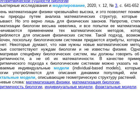
лгоритмической сущности биологии
пьютерные исследования и
моделирование
, 2020, т. 12, №
3
, с. 641-652
ень математизации физики чрезвычайно высока, и это позволяет поним
оны природы путем анализа математических структур, которые
сывают. Но это верно лишь для физических законов. Напротив, степ
ематизации биологии весьма невелика, и все попытки ее математиза
аничиваются применением тех математических методов, кото
требляются для описания физических систем. Такой подход, возмож
очен, поскольку биологическим системам придаются атрибуты, которы
 нет. Некоторые думают, что нам нужны новые математические мето
орые соответствуют нуждам биологии и не известны физике. Одна
сматривая специфику биологических систем, мы должны говорить об
оритмичности, а не об их математичности. В качестве приме
оритмического подхода к биологическим системам можно указать на 
ываемые индивидуальные
модели
(individual-based models), которы
логии употребляются для описания динамики популяций, или
ктальные
модели
, описывающие геометрическую структуру растений.
чевые слова:
математизация физики
,
математизация биологии
,
ритмичность биологии
,
индивидуальные модели
,
фрактальные модели
.