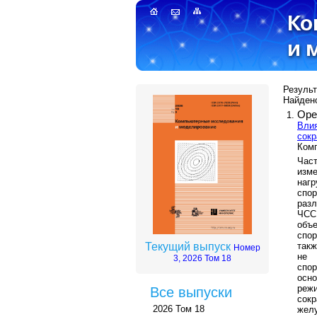
Результ
Найдено
Оре
Влия
сокр
Комп
Час
изм
наг
спор
раз
ЧСС
объе
спор
такж
Текущий выпуск
Номер
не 
3, 2026 Том 18
спо
осн
реж
Все выпуски
сок
2026 Том 18
жел