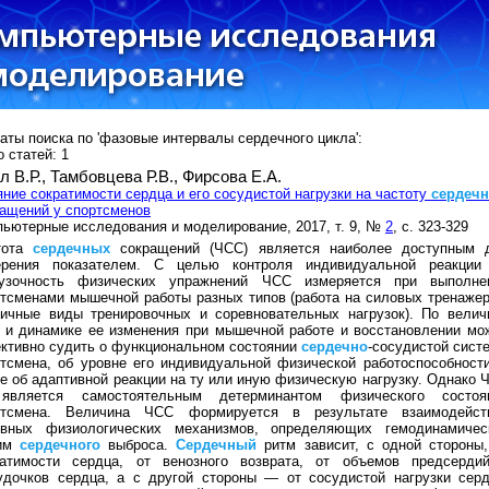
аты поиска по 'фазовые интервалы сердечного цикла':
 статей: 1
л В.Р.,
Тамбовцева Р.В.,
Фирсова Е.А.
ние сократимости сердца и его сосудистой нагрузки на частоту
сердеч
ащений у спортсменов
ьютерные исследования и моделирование, 2017, т. 9, №
2
, с. 323-329
тота
сердечных
сокращений (ЧСС) является наиболее доступным 
ерения показателем. С целью контроля индивидуальной реакции
рузочность физических упражнений ЧСС измеряется при выполне
тсменами мышечной работы разных типов (работа на силовых тренажер
личные виды тренировочных и соревновательных нагрузок). По велич
 и динамике ее изменения при мышечной работе и восстановлении мо
ктивно судить о функциональном состоянии
сердечно
-сосудистой сист
тсмена, об уровне его индивидуальной физической работоспособности
е об адаптивной реакции на ту или иную физическую нагрузку. Однако 
является самостоятельным детерминантом физического состоя
ртсмена. Величина ЧСС формируется в результате взаимодейст
овных физиологических механизмов, определяющих гемодинамичес
им
сердечного
выброса.
Сердечный
ритм зависит, с одной стороны,
ратимости сердца, от венозного возврата, от объемов предсерди
удочков сердца, а с другой стороны — от сосудистой нагрузки серд