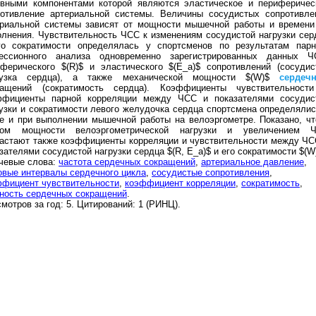
овными компонентами которой являются эластическое и периферичес
ротивление артериальной системы. Величины сосудистых сопротивле
ериальной системы зависят от мощности мышечной работы и времени
лнения. Чувствительность ЧСС к изменениям сосудистой нагрузки сер
го сократимости определялась у спортсменов по результатам парн
рессионного анализа одновременно зарегистрированных данных Ч
ферического $(R)$ и эластического $(E_a)$ сопротивлений (сосудис
рузка сердца), а также механической мощности $(W)$
сердеч
ращений (сократимость сердца). Коэффициенты чувствительност
ффициенты парной корреляции между ЧСС и показателями сосудис
узки и сократимости левого желудочка сердца спортсмена определялис
е и при выполнении мышечной работы на велоэргометре. Показано, чт
том мощности велоэргометрической нагрузки и увеличением 
астают также коэффициенты корреляции и чувствительности между ЧС
зателями сосудистой нагрузки сердца $(R, E_a)$ и его сократимости $(W
чевые слова:
частота сердечных сокращений
,
артериальное давление
,
вые интервалы сердечного цикла
,
сосудистые сопротивления
,
ффициент чувствительности
,
коэффициент корреляции
,
сократимость
,
ность сердечных сокращений
.
мотров за год: 5. Цитирований: 1 (РИНЦ).