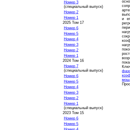
осн
Номер 3
соп
(специальный выпуск)
арт
Номер 2
выпо
Номер 1
и е
2025 Том 17
рег
пери
Номер 6
наг
Номер 5
сок
Номер 4
коэ
Номер 3
нагр
поко
Номер 2
рос
Номер 1
возр
2024 Том 16
пока
Номер 7
Клю
(специальный выпуск)
фазо
коэ
Номер 6
мощ
Номер 5
Прос
Номер 4
Номер 3
Номер 2
Номер 1
(специальный выпуск)
2023 Том 15
Номер 6
Номер 5
Номер 4