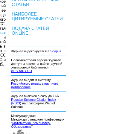
кое
СТАТЬИ
ний
 ее
НАИБОЛЕЕ
дца
ЦИТИРУЕМЫЕ СТАТЬИ
ого
СС,
тая
ПОДАЧА СТАТЕЙ
ных
ONLINE
и и
той
ь в
о с
Журнал индексируется в
Scopus
ЧСС
С и
Полнотекстовая версия журнала
)$.
доступна также на сайте научной
электронной библиотеки
eLIBRARY.RU
Журнал входит в систему
Российского индекса научного
цитирования
.
Журнал включен в базу данных
Russian Science Citation Index
(RSCI)
на платформе Web of
Science
Международная
Междисциплинарная Конференция
"
Математика. Компьютер.
Образование
"