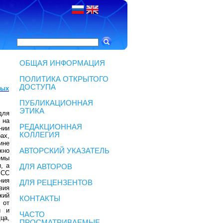
ОБЩАЯ ИНФОРМАЦИЯ
ПОЛИТИКА ОТКРЫТОГО
ДОСТУПА
ных
ПУБЛИКАЦИОННАЯ
ЭТИКА
для
 на
РЕДАКЦИОННАЯ
нии
КОЛЛЕГИЯ
ах,
ине
жно
АВТОРСКИЙ УКАЗАТЕЛЬ
емы
, а
ДЛЯ АВТОРОВ
ЧСС
ния
ДЛЯ РЕЦЕНЗЕНТОВ
вия
кий
КОНТАКТЫ
 от
й и
ЧАСТО
ца,
ПРОСМАТРИВАЕМЫЕ