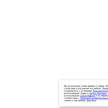
Мы используем cookie-файлы и сервис Ян
статистики и улучшения его работы. Прод
соглашаетесь с условиями
Пользовательс
использования сервиса
Яндекс.Метрика
,
использование
cookie-файлов
и на обрабо
соответствии с
Политикой конфиденциаль
cookies в настройках браузера.