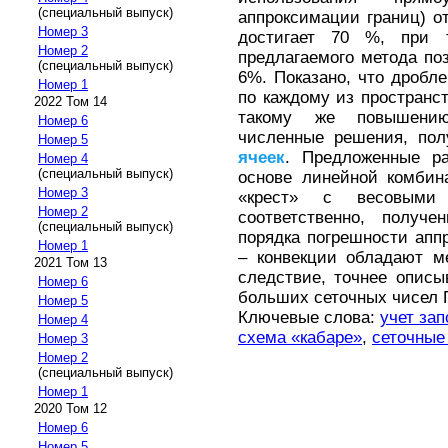
(специальный выпуск)
аппроксимации границ) о
Номер 3
достигает 70 %, при 
Номер 2
предлагаемого метода по
(специальный выпуск)
6%. Показано, что дробле
Номер 1
по каждому из пространс
2022 Том 14
такому же повышению
Номер 6
численные решения, по
Номер 5
ячеек
. Предложенные ра
Номер 4
(специальный выпуск)
основе линейной комбин
Номер 3
«крест» с весовыми
Номер 2
соответственно, получ
(специальный выпуск)
порядка погрешности ап
Номер 1
– конвекции обладают м
2021 Том 13
следствие, точнее опис
Номер 6
больших сеточных чисел 
Номер 5
Ключевые слова:
учет зап
Номер 4
схема «кабаре»
,
сеточные
Номер 3
Номер 2
(специальный выпуск)
Номер 1
2020 Том 12
Номер 6
Номер 5