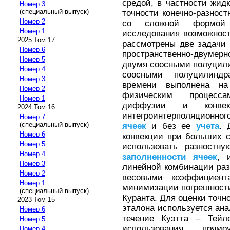
средой, в частности жид
Номер 3
(специальный выпуск)
точности конечно-разнос
Номер 2
со сложной формой 
Номер 1
исследования возможнос
2025 Том 17
рассмотрены две задачи
Номер 6
пространственно-двумерн
Номер 5
двумя соосными полуцил
Номер 4
соосными полуцилинд
Номер 3
времени выполнена н
Номер 2
физическим процесса
Номер 1
диффузии и конве
2024 Том 16
интегроинтерполяционно
Номер 7
(специальный выпуск)
ячеек
и без ее
учета
. 
Номер 6
конвекции при больших 
Номер 5
использовать разностн
Номер 4
заполненности
ячеек
, 
Номер 3
линейной комбинации раз
Номер 2
весовыми коэффициент
Номер 1
минимизации погрешност
(специальный выпуск)
Куранта. Для оценки точн
2023 Том 15
эталона используется ан
Номер 6
течение Куэтта – Тейло
Номер 5
использования прямо
Номер 4