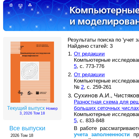
Результаты поиска по 'учет з
Найдено статей: 3
От редакции
Компьютерные исследовани
5
, с. 773-776
От редакции
Компьютерные исследовани
№
2
, с. 259-261
Сухинов А.И.,
Чистяков
Разностная схема для ре
больших сеточных числах
Текущий выпуск
Номер
3, 2026 Том 18
Компьютерные исследовани
5
, с. 833-848
Все выпуски
В работе рассматривают
учета
заполненности
пр
2026 Том 18