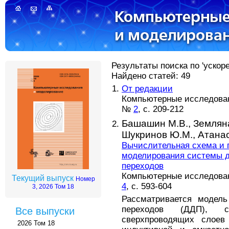
Результаты поиска по 'ускор
Найдено статей: 49
От редакции
Компьютерные исследовани
№
2
, с. 209-212
Башашин М.В.,
Земляна
Шукринов Ю.М.,
Атанас
Вычислительная схема и 
моделирования системы 
переходов
Компьютерные исследовани
Текущий выпуск
Номер
4
, с. 593-604
3, 2026 Том 18
Рассматривается модель
переходов (ДДП), с
Все выпуски
сверхпроводящих слоев
2026 Том 18