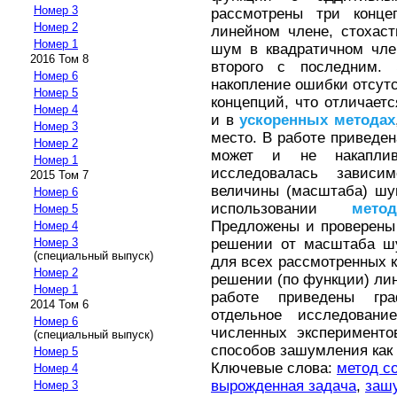
Номер 3
рассмотрены три конц
Номер 2
линейном члене, стохас
Номер 1
шум в квадратичном чле
2016 Том 8
второго с последним. 
Номер 6
накопление ошибки отсут
Номер 5
концепций, что отличаетс
Номер 4
и в
ускоренных
методах
Номер 3
место. В работе приведен
Номер 2
может и не накаплива
Номер 1
исследовалась завис
2015 Том 7
величины (масштаба) шу
Номер 6
использовании
метод
Номер 5
Предложены и проверены
Номер 4
решении от масштаба шу
Номер 3
(специальный выпуск)
для всех рассмотренных к
Номер 2
решении (по функции) ли
Номер 1
работе приведены гр
2014 Том 6
отдельное исследовани
Номер 6
численных эксперименто
(специальный выпуск)
способов зашумления как 
Номер 5
Ключевые слова:
метод с
Номер 4
вырожденная задача
,
заш
Номер 3