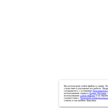
Мы используем cookie-файлы и сервис Ян
статистики и улучшения его работы. Прод
соглашаетесь с условиями
Пользовательс
использования сервиса
Яндекс.Метрика
,
использование
cookie-файлов
и на обрабо
соответствии с
Политикой конфиденциаль
cookies в настройках браузера.