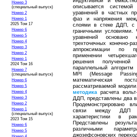
индуктивной и емкостн
Номер 3
описывается системой
(специальный выпуск)
уравнений в частных пр
Номер 2
фаз и напряжения меж
Номер 1
2025 Том 17
слоями в стеке ДДП, с
Номер 6
граничными условиями. 
Номер 5
уравнений основано 
Номер 4
трехточечных конечно-р
Номер 3
аппроксимации по пр
Номер 2
применении четырехша
Номер 1
решения полученной 
2024 Том 16
параллельный алгоритм 
Номер 7
MPI (Message Passin
(специальный выпуск)
математическая по
Номер 6
рассматриваемой модели
Номер 5
методика
расчета вольт
Номер 4
Номер 3
ДДП, представлены два в
Номер 2
Продемонстрировано вл
Номер 1
связи между ДДП на
(специальный выпуск)
характеристики в ра
2023 Том 15
Представлены резуль
Номер 6
различными параме
Номер 5
джозефсоновских перехо
Номер 4