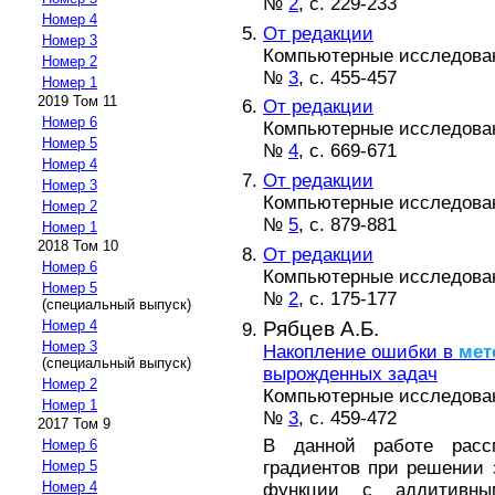
№
2
, с. 229-233
Номер 4
От редакции
Номер 3
Компьютерные исследовани
Номер 2
№
3
, с. 455-457
Номер 1
2019 Том 11
От редакции
Номер 6
Компьютерные исследовани
Номер 5
№
4
, с. 669-671
Номер 4
От редакции
Номер 3
Компьютерные исследовани
Номер 2
№
5
, с. 879-881
Номер 1
2018 Том 10
От редакции
Номер 6
Компьютерные исследовани
Номер 5
№
2
, с. 175-177
(специальный выпуск)
Рябцев А.Б.
Номер 4
Номер 3
Накопление ошибки в
мет
(специальный выпуск)
вырожденных задач
Номер 2
Компьютерные исследовани
Номер 1
№
3
, с. 459-472
2017 Том 9
В данной работе расс
Номер 6
градиентов при решении
Номер 5
Номер 4
функции с аддитивн