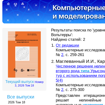
Результаты поиска по 'урав
Вольтерры':
Найдено статей: 2
От редакции
Компьютерные исследовани
№
2
, с. 259-261
Маглеванный И.И.,
Кар
Численное решение нели
второго рода
типа
Урысона
тур с использованием по
5(4)
Текущий выпуск
Номер
Компьютерные исследовани
3, 2026 Том 18
№
2
, с. 275-300
Представлен итерацион
Все выпуски
решает нелинейные
2026 Том 18
интегральные
уравнения