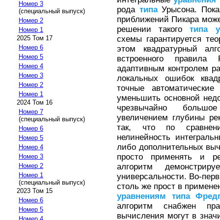
Номер 3
рода
типа
Урысона. Пока
(специальный выпуск)
приближений Пикара може
Номер 2
решении такого
типа
Номер 1
схемы гарантируется те
2025 Том 17
Номер 6
этом квадратурный ал
Номер 5
встроенного правила 
Номер 4
адаптивным контролем ра
Номер 3
локальных ошибок квадр
Номер 2
точные автоматические
Номер 1
уменьшить основной недо
2024 Том 16
чрезвычайно большо
Номер 7
увеличением глубины ре
(специальный выпуск)
так, что по сравнен
Номер 6
нелинейность интеграль
Номер 5
либо дополнительных выч
Номер 4
просто применять и р
Номер 3
алгоритм демонстрир
Номер 2
Номер 1
универсальности. Во-перв
(специальный выпуск)
столь же прост в примене
2023 Том 15
уравнениям
типа
Фред
Номер 6
алгоритм снабжен пр
Номер 5
вычисления могут в знач
Номер 4