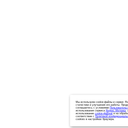
Мы используем cookie-файлы и сервис Ян
статистики и улучшения его работы. Прод
соглашаетесь с условиями
Пользовательс
использования сервиса
Яндекс.Метрика
,
использование
cookie-файлов
и на обрабо
соответствии с
Политикой конфиденциаль
cookies в настройках браузера.