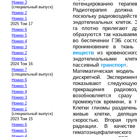
Номер 3
потенцированию терапе
(специальный выпуск)
Радиотерапия должна 
Номер 2
поскольку радиовоздейс
Номер 1
эндотелиальных клеток. 
2025 Том 17
га плотно прилегают д
Номер 6
образуются так называем
Номер 5
во беспечении ГЭБ сост
Номер 4
проникновение в ткань
Номер 3
веществ
из кровеносног
Номер 2
эндотелиальными кле
Номер 1
2024 Том 16
пассивный
транспорт
.
Номер 7
Математическая модель 
(специальный выпуск)
дискретной. Экспериме
Номер 6
показывают следующу
Номер 5
прекращения радиов
Номер 4
возобновляется сраз
Номер 3
промежуток времени, в т
Номер 2
Клетки глиомы разделен
Номер 1
живые клетки, делящ
(специальный выпуск)
2023 Том 15
скоростью. Вторая гру
Номер 6
радиации. В качестве
Номер 5
гематоэнцефалическо
Номер 4