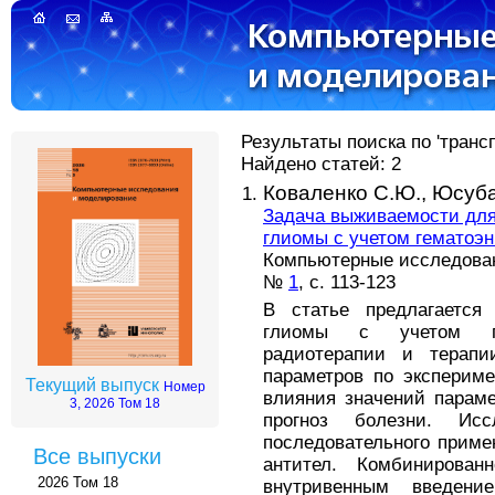
Результаты поиска по 'транс
Найдено статей: 2
Коваленко С.Ю.,
Юсуба
Задача выживаемости для
глиомы с учетом гематоэ
Компьютерные исследовани
№
1
, с. 113-123
В статье предлагается
глиомы с учетом гем
радиотерапии и терапи
параметров по эксперим
Текущий выпуск
Номер
влияния значений парам
3, 2026 Том 18
прогноз болезни. Ис
последовательного приме
Все выпуски
антител. Комбинирован
2026 Том 18
внутривенным введен