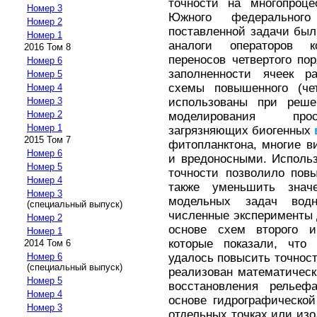
точности на многопроце
Номер 3
Южного федерального
Номер 2
поставленной задачи был
Номер 1
аналоги операторов к
2016 Том 8
переносов четвертого по
Номер 6
заполненности ячеек ра
Номер 5
схемы повышенного (чет
Номер 4
использованы при реше
Номер 3
Номер 2
моделирования прост
Номер 1
загрязняющих биогенных
2015 Том 7
фитопланктона, многие в
Номер 6
и вредоносными. Исполь
Номер 5
точности позволило пов
Номер 4
также уменьшить знач
Номер 3
модельных задач вод
(специальный выпуск)
численные эксперименты
Номер 2
основе схем второго и 
Номер 1
которые показали, что
2014 Том 6
удалось повысить точност
Номер 6
(специальный выпуск)
реализован математическ
Номер 5
восстановления рельеф
Номер 4
основе гидрографическо
Номер 3
отдельных точках или изо