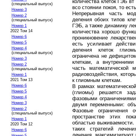
количества клеток ГЭБ вт
(специальный выпуск)
всо стоянии покоя, то ест
Номер 3
Непрерывная часть мо
Номер 2
деления обоих типов кле
(специальный выпуск)
ГЭБ, а также динамику ле
Номер 1
2022 Том 14
количества хорошо функ
Номер 6
проникновение лекарствен
Номер 5
есть усиливает действи
Номер 4
деления клеток глиом
(специальный выпуск)
ограничена не дефицито
Номер 3
клеткам, а внутренними
Номер 2
часть математической м
(специальный выпуск)
радиовоздействия, котор
Номер 1
к глиомным клеткам.
2021 Том 13
Номер 6
В рамках математическо
Номер 5
(глиомы) решается зад
Номер 4
фазовыми ограничениями
Номер 3
двумя переменными: объ
Номер 2
Фазовые ограничения о
(специальный выпуск)
пространстве этих пок
Номер 1
областью выживаемости. 
2020 Том 12
таких стратегий лечен
Номер 6
лечения, максимизируют 
Номер 5