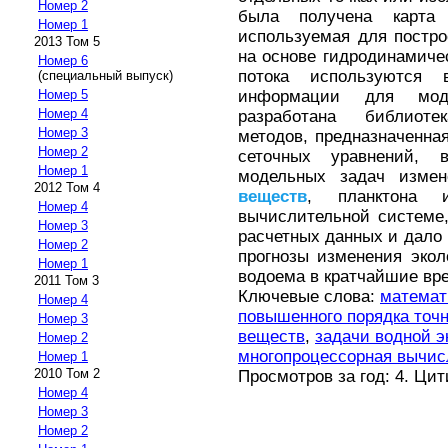
Номер 2
была получена карта
Номер 1
используемая для постро
2013 Том 5
на основе гидродинамиче
Номер 6
потока используются
(специальный выпуск)
информации для мод
Номер 5
Номер 4
разработана библиот
Номер 3
методов, предназначенна
Номер 2
сеточных уравнений, 
Номер 1
модельных задач измен
2012 Том 4
веществ
, планктона 
Номер 4
вычислительной системе,
Номер 3
расчетных данных и дало
Номер 2
прогнозы изменения экол
Номер 1
водоема в кратчайшие вр
2011 Том 3
Ключевые слова:
математ
Номер 4
повышенного порядка точ
Номер 3
веществ
,
задачи водной э
Номер 2
многопроцессорная вычис
Номер 1
2010 Том 2
Просмотров за год: 4. Ци
Номер 4
Номер 3
Номер 2