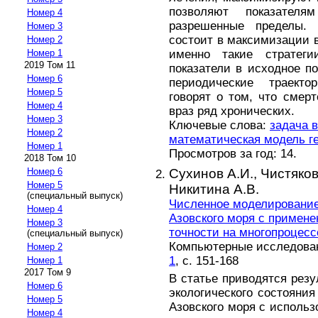
позволяют показател
Номер 4
разрешенные пределы. 
Номер 3
состоит в максимизации 
Номер 2
именно такие стратеги
Номер 1
2019 Том 11
показатели в исходное п
Номер 6
периодические траекто
Номер 5
говорят о том, что смер
Номер 4
враз ряд хронических.
Номер 3
Ключевые слова:
задача 
Номер 2
математическая модель г
Номер 1
Просмотров за год: 14.
2018 Том 10
Сухинов А.И.,
Чистяков
Номер 6
Номер 5
Никитина А.В.
(специальный выпуск)
Численное моделирование
Номер 4
Азовского моря с примен
Номер 3
точности на многопроцес
(специальный выпуск)
Компьютерные исследовани
Номер 2
1
, с. 151-168
Номер 1
2017 Том 9
В статье приводятся рез
Номер 6
экологического состояни
Номер 5
Азовского моря с исполь
Номер 4