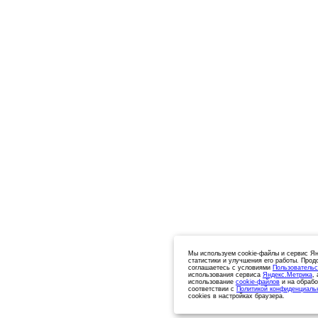
Мы используем cookie-файлы и сервис Ян
статистики и улучшения его работы. Прод
соглашаетесь с условиями
Пользовательс
использования сервиса
Яндекс.Метрика
,
использование
cookie-файлов
и на обрабо
соответствии с
Политикой конфиденциаль
cookies в настройках браузера.