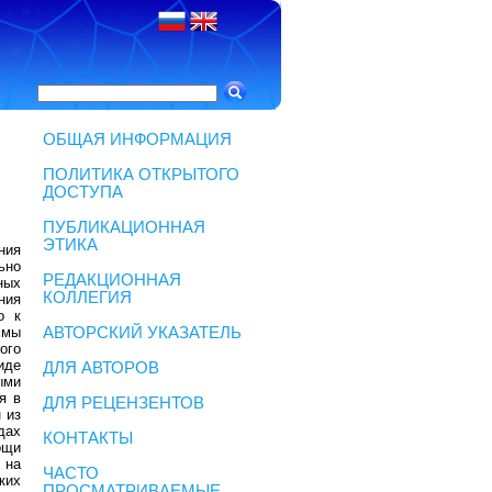
ОБЩАЯ ИНФОРМАЦИЯ
ПОЛИТИКА ОТКРЫТОГО
ДОСТУПА
ПУБЛИКАЦИОННАЯ
ЭТИКА
ния
ьно
РЕДАКЦИОННАЯ
ных
КОЛЛЕГИЯ
ния
о к
ммы
АВТОРСКИЙ УКАЗАТЕЛЬ
ого
иде
ДЛЯ АВТОРОВ
ыми
я в
ДЛЯ РЕЦЕНЗЕНТОВ
 из
дах
КОНТАКТЫ
ощи
 на
ЧАСТО
ких
ПРОСМАТРИВАЕМЫЕ