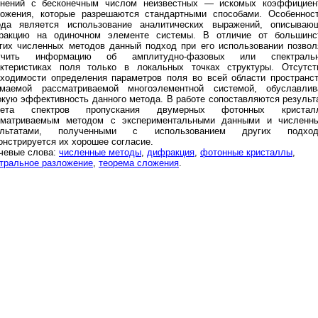
внений с бесконечным числом неизвестных — искомых коэффициен
ложения, которые разрешаются стандартными способами. Особеннос
ода является использование аналитических выражений, описываю
ракцию на одиночном элементе системы. В отличие от большинс
гих численных методов данный подход при его использовании позвол
учить информацию об амплитудно-фазовых или спектраль
актеристиках поля только в локальных точках структуры. Отсутст
ходимости определения параметров поля во всей области пространст
имаемой рассматриваемой многоэлементной системой, обуславлив
кую эффективность данного метода. В работе сопоставляются результ
чета спектров пропускания двумерных фотонных кристал
сматриваемым методом с экспериментальными данными и численн
ультатами, полученными с использованием других подход
нстрируется их хорошее согласие.
чевые слова:
численные методы
,
дифракция
,
фотонные кристаллы
,
тральное разложение
,
теорема сложения
.