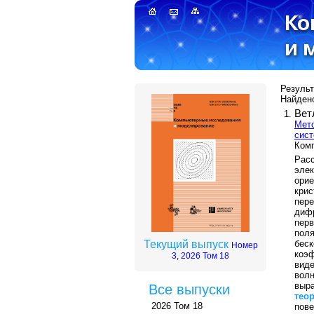
Результ
Найдено
Вет
Мето
сист
Комп
Рас
эле
ори
кри
пер
диф
перв
пол
бес
Текущий выпуск
Номер
коэф
3, 2026 Том 18
виде
вол
выр
Все выпуски
тео
2026 Том 18
пове