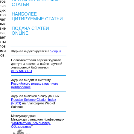
тов
СТАТЬИ
тью
щих
НАИБОЛЕЕ
тва
ЦИТИРУЕМЫЕ СТАТЬИ
яет
ных
вие
ПОДАЧА СТАТЕЙ
ва,
ONLINE
ает
аты
лов
ыми
Журнал индексируется в
Scopus
ов.
Полнотекстовая версия журнала
доступна также на сайте научной
электронной библиотеки
eLIBRARY.RU
Журнал входит в систему
Российского индекса научного
цитирования
.
Журнал включен в базу данных
Russian Science Citation Index
(RSCI)
на платформе Web of
Science
Международная
Междисциплинарная Конференция
"
Математика. Компьютер.
Образование
"