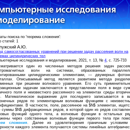
аты поиска по 'теорема сложения':
 статей: 1
лужский А.Ю.
д самосогласованных уравнений при решении задач рассеяния волн на
емах цилиндрических тел
ьютерные исследования и моделирование, 2021, т. 13, №
4
, с. 725-733
сматривается один из численных методов решения задач рассея
ктромагнитных волн на системах, образованных параллел
ентированными цилиндрическими элементами, — двумерных фотон
сталлах. Описываемый метод является развитием метода разделе
еменных при решении волнового уравнения. Его суть применительн
ракционным задачам заключается в представлении поля в виде су
ичного поля и неизвестного рассеянного на элементах среды вторичн
я. Математическое выражение для последнего записывается в в
конечных рядов по элементарным волновым функциям с неизвестн
фициентами. В частности, поле, рассеянное на $N$ элементах, ищетс
 суммы $N$ дифракционных рядов, в которой один из рядов составлен
новых функций одного тела, а волновые функции в остальных ря
ажены через собственные волновые функции первого тела при пом
рем
сложения
. Далее из удовлетворения граничным условиям
рхности каждого элемента получаются системы линейных алгебраичес