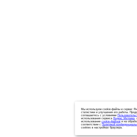
Мы используем cookie-файлы и сервис Ян
статистики и улучшения его работы. Прод
соглашаетесь с условиями
Пользовательс
использования сервиса
Яндекс.Метрика
,
использование
cookie-файлов
и на обрабо
соответствии с
Политикой конфиденциаль
cookies в настройках браузера.