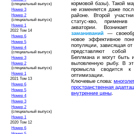
кормовой базы). Такой м
(специальный выпуск)
не изменяется даже пос
Номер 3
районе. Второй участн
Номер 2
(специальный выпуск)
статус-кво, примени
Номер 1
акватории. Возникает 
2022 Том 14
заманиваний
— своеобра
Номер 6
новое эффективное пон
Номер 5
популяции, зависящая от 
Номер 4
представляют собой 
(специальный выпуск)
Беллмана и могут быть и
Номер 3
выловленную рыбу. В эт
Номер 2
(специальный выпуск)
промысла сводится к
Номер 1
оптимизации.
2021 Том 13
Ключевые слова:
многоле
Номер 6
пространственная адапта
Номер 5
внутренние цены
.
Номер 4
Номер 3
Номер 2
(специальный выпуск)
Номер 1
2020 Том 12
Номер 6
Номер 5