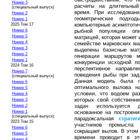
Номер 3
расчеты на длительны
(специальный выпуск)
время. При исследовани
Номер 2
геометрические подхо
Номер 1
компьютерные асимптоти
2025 Том 17
Номер 6
рыбной популяции опи
Номер 5
матрицей, которая может 
Номер 4
семействе марковских ма
Номер 3
выделены базисные мат
Номер 2
генерации маршрутов м
Номер 1
конкуренции исходной п
2024 Том 16
перспективное направле
Номер 7
поведения рыбы при зад
(специальный выпуск)
Данная модель была 
Номер 6
оптимального вылова на
Номер 5
условии, что водоем ра
Номер 4
которых свой собственн
Номер 3
задач используется д
Номер 2
Номер 1
основанное на построен
(специальный выпуск)
парадоксальная
стратег
2023 Том 15
участников промысла
Номер 6
сокращает вылов. В это
Номер 5
времени проводит в эт
Номер 4