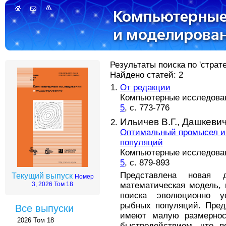
Результаты поиска по 'страт
Найдено статей: 2
От редакции
Компьютерные исследовани
5
, с. 773-776
Ильичев В.Г.,
Дашкевич
Оптимальный промысел и
популяций
Компьютерные исследовани
5
, с. 879-893
Представлена новая ди
Текущий выпуск
Номер
математическая модель,
3, 2026 Том 18
поиска эволюционно у
рыбных популяций. Пред
Все выпуски
имеют малую размернос
2026 Том 18
быстродействием, что п