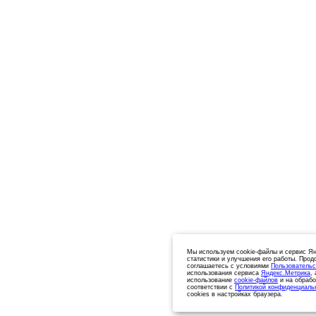
Мы используем cookie-файлы и сервис Ян
статистики и улучшения его работы. Прод
соглашаетесь с условиями
Пользовательс
использования сервиса
Яндекс.Метрика
,
использование
cookie-файлов
и на обрабо
соответствии с
Политикой конфиденциаль
cookies в настройках браузера.