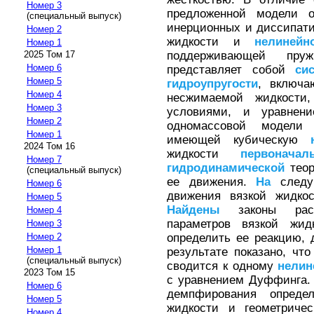
Номер 3
предложенной модели о
(специальный выпуск)
инерционных и диссипат
Номер 2
жидкости и
нелинейн
Номер 1
поддерживающей пруж
2025 Том 17
Номер 6
представляет собой
си
Номер 5
гидроупругости
, включа
Номер 4
несжимаемой жидкости
Номер 3
условиями, и уравне
Номер 2
одномассовой моде
Номер 1
имеющей кубическую
2024 Том 16
жидкости
первоначал
Номер 7
гидродинамической
теор
(специальный выпуск)
ее движения.
На
следу
Номер 6
движения вязкой жидкос
Номер 5
Найдены
законы рас
Номер 4
параметров вязкой жи
Номер 3
определить ее реакцию
Номер 2
Номер 1
результате показано, чт
(специальный выпуск)
сводится к одному
нелин
2023 Том 15
с уравнением Дуффинга.
Номер 6
демпфирования опреде
Номер 5
жидкости и геометрич
Номер 4