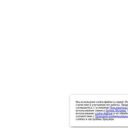
Мы используем cookie-файлы и сервис Ян
статистики и улучшения его работы. Прод
соглашаетесь с условиями
Пользовательс
использования сервиса
Яндекс.Метрика
,
использование
cookie-файлов
и на обрабо
соответствии с
Политикой конфиденциаль
cookies в настройках браузера.