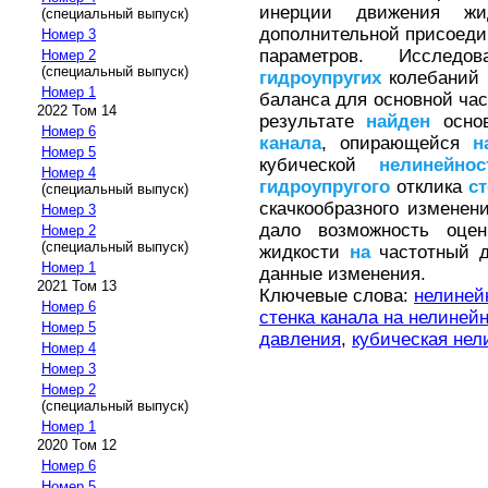
инерции движения жи
(специальный выпуск)
дополнительной присоеди
Номер 3
параметров. Исслед
Номер 2
(специальный выпуск)
гидроупругих
колебаний 
Номер 1
баланса для основной час
2022 Том 14
результате
найден
осно
Номер 6
канала
, опирающейся
н
Номер 5
кубической
нелинейно
Номер 4
гидроупругого
отклика
с
(специальный выпуск)
скачкообразного изменен
Номер 3
дало возможность оце
Номер 2
(специальный выпуск)
жидкости
на
частотный д
Номер 1
данные изменения.
2021 Том 13
Ключевые слова:
нелиней
Номер 6
стенка канала на нелиней
Номер 5
давления
,
кубическая нел
Номер 4
Номер 3
Номер 2
(специальный выпуск)
Номер 1
2020 Том 12
Номер 6
Номер 5