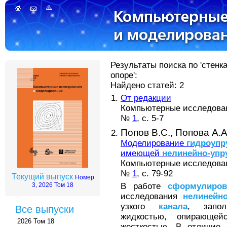
Результаты поиска по 'стенк
опоре':
Найдено статей: 2
От редакции
Компьютерные исследовани
№
1
, с. 5-7
Попов В.С.,
Попова А.А
Моделирование
гидроупр
имеющей
нелинейно
-
упр
Компьютерные исследовани
№
1
, с. 79-92
Текущий выпуск
Номер
В работе
сформулиров
3, 2026 Том 18
исследования
нелинейно
узкого
канала
, запол
Все выпуски
жидкостью, опирающе
2026 Том 18
жесткостью. В отличие 