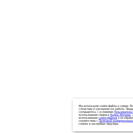
Мы используем cookie-файлы и сервис Ян
статистики и улучшения его работы. Прод
соглашаетесь с условиями
Пользовательс
использования сервиса
Яндекс.Метрика
,
использование
cookie-файлов
и на обрабо
соответствии с
Политикой конфиденциаль
cookies в настройках браузера.