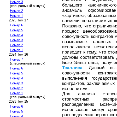
Номер 3
большого каноническо
(специальный выпуск)
ансамбль сформирова
Номер 2
«картинок», образованны
Номер 1
времени неразличимых к
2025 Том 17
Номер 6
Показано, что ограничен
Номер 5
процесс ценообразовани
Номер 4
совокупность контрактов м
Номер 3
называемых сложных 
Номер 2
используется неэкстен
Номер 1
приводит к тому, что сто
2024 Том 16
должны соответствовать
Номер 7
Бозе–Эйнштейна, получе
(специальный выпуск)
Тсаллиса
. Данный выв
Номер 6
совокупности контрак
Номер 5
выполнения государстве
Номер 4
контрактов, заключаемых 
Номер 3
исполнителя.
Номер 2
Номер 1
Для анализа степени
(специальный выпуск)
стоимостных распре
2023 Том 15
распределению Бозе–
Номер 6
использован метод сра
Номер 5
распределения вероятност
Номер 4