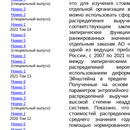
что для изучения стоим
(специальный выпуск)
отдельной организации 
Номер 3
можно использовать сфо
Номер 2
(специальный выпуск)
распределения выру
Номер 1
соответствующим закл
2022 Том 14
эмпирические функци
Номер 6
ранжированных значе
Номер 5
отдельным заказам АО «
Номер 4
одной из ведущих прибо
(специальный выпуск)
России, с 2007 по 2021 
Номер 3
между эмпирическими
Номер 2
(специальный выпуск)
распределений веро
Номер 1
использованием деформ
2021 Том 13
Эйнштейна в пределе «
Номер 6
Полученные на основе
Номер 5
параметров энтропийного
Номер 4
распределений выручки
Номер 3
высокой степени неадд
Номер 2
системе. Показано, что
(специальный выпуск)
стоимостей распределен
Номер 1
2020 Том 12
среднего значения год
Номер 6
помощью нормированного
Номер 5