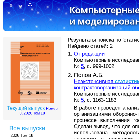
Результаты поиска по 'стати
Найдено статей: 2
От редакции
Компьютерные исследовани
№
5
, с. 999-1002
Попов А.Б.
Неэкстенсивная
статисти
контрактоворганизаций о
Компьютерные исследовани
№
5
, с. 1163-1183
В работе проведен анали
Текущий выпуск
Номер
организациями оборонно-
3, 2026 Том 18
процессе выполнения гос
Сделан вывод, что для о
Все выпуски
использована методолог
2026 Том 18
аналогии с подходом,