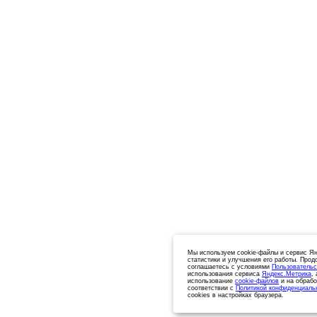
Мы используем cookie-файлы и сервис Ян
статистики и улучшения его работы. Прод
соглашаетесь с условиями
Пользовательс
использования сервиса
Яндекс.Метрика
,
использование
cookie-файлов
и на обрабо
соответствии с
Политикой конфиденциаль
cookies в настройках браузера.