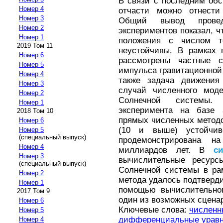
В связи с последним об
Номер 4
отчасти можно отнести
Номер 3
Общий вывод провед
Номер 2
экспериментов показал, 
Номер 1
положения с числом т
2019 Том 11
неустойчивы. В рамках 
Номер 6
рассмотрены частные 
Номер 5
импульса гравитационной 
Номер 4
также задача движения
Номер 3
случай численного мод
Номер 2
Солнечной системы.
Номер 1
эксперимента на базе 
2018 Том 10
прямых численных методо
Номер 6
(10 и выше) устойчив
Номер 5
(специальный выпуск)
продемонстрирована 
Номер 4
миллиардов лет. В
с
Номер 3
вычислительные ресурс
(специальный выпуск)
Солнечной системы в ра
Номер 2
метода удалось подтверди
Номер 1
помощью вычислительног
2017 Том 9
один из возможных сцена
Номер 6
Ключевые слова:
численн
Номер 5
дифференциальные урав
Номер 4