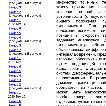
множество точечных те
(специальный выпуск)
закону притяжения Нь
Номер 3
значение полной эне
Номер 2
(специальный выпуск)
устойчивости (о неусто
Номер 1
общего положения пу
2022 Том 14
эксперимента. Под гр
Номер 6
положения понимается си
Номер 5
позиции и скорости 
Номер 4
заданных диапазонов. 
(специальный выпуск)
эксперимента разработа
Номер 3
обыкновенных дифферен
Номер 2
(специальный выпуск)
интервалах времени. Пре
Номер 1
стороны, обеспечить вы
2021 Том 13
путем подходящей ко
Номер 6
использовать стандарт
Номер 5
систем дифференциальны
Номер 4
аппроксимации. В рамка
Номер 3
движения гравитационно
Номер 2
собирается из частей, 
(специальный выпуск)
может быть макроскопич
Номер 1
вообще говоря, являет
2020 Том 12
отдельных кусков траекто
Номер 6
Номер 5