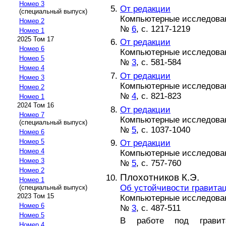
Номер 3
От редакции
(специальный выпуск)
Компьютерные исследовани
Номер 2
№
6
, с. 1217-1219
Номер 1
2025 Том 17
От редакции
Номер 6
Компьютерные исследовани
Номер 5
№
3
, с. 581-584
Номер 4
От редакции
Номер 3
Компьютерные исследовани
Номер 2
№
4
, с. 821-823
Номер 1
2024 Том 16
От редакции
Номер 7
Компьютерные исследовани
(специальный выпуск)
№
5
, с. 1037-1040
Номер 6
Номер 5
От редакции
Номер 4
Компьютерные исследовани
Номер 3
№
5
, с. 757-760
Номер 2
Плохотников К.Э.
Номер 1
Об устойчивости гравита
(специальный выпуск)
2023 Том 15
Компьютерные исследовани
Номер 6
№
3
, с. 487-511
Номер 5
В работе под гравит
Номер 4