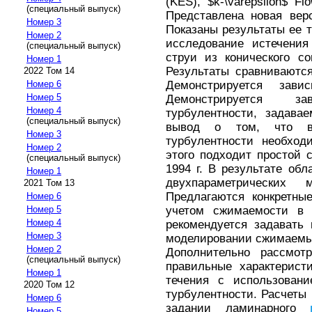
(KES), $k-\varepsilon$ F
(специальный выпуск)
Представлена новая вер
Номер 3
Показаны результаты ее 
Номер 2
исследование истечени
(специальный выпуск)
струи из конического со
Номер 1
Результаты сравниваютс
2022 Том 14
Демонстрируется зави
Номер 6
Номер 5
Демонстрируется з
Номер 4
турбулентности, задава
(специальный выпуск)
вывод о том, что в 
Номер 3
турбулентности необход
Номер 2
этого подходит простой 
(специальный выпуск)
1994 г. В результате об
Номер 1
двухпараметрических 
2021 Том 13
Предлагаются конкретны
Номер 6
учетом сжимаемости в 
Номер 5
Номер 4
рекомендуется задавать
Номер 3
моделировании сжимаемы
Номер 2
Дополнительно рассмот
(специальный выпуск)
правильные характерис
Номер 1
течения с использовани
2020 Том 12
турбулентности. Расчеты 
Номер 6
задании ламинарного
Номер 5