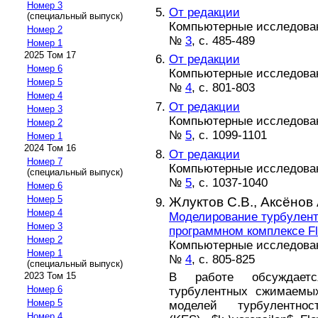
Номер 3
От редакции
(специальный выпуск)
Компьютерные исследовани
Номер 2
№
3
, с. 485-489
Номер 1
2025 Том 17
От редакции
Номер 6
Компьютерные исследовани
Номер 5
№
4
, с. 801-803
Номер 4
От редакции
Номер 3
Компьютерные исследовани
Номер 2
№
5
, с. 1099-1101
Номер 1
2024 Том 16
От редакции
Номер 7
Компьютерные исследовани
(специальный выпуск)
№
5
, с. 1037-1040
Номер 6
Номер 5
Жлуктов С.В.,
Аксёнов 
Номер 4
Моделирование турбулен
Номер 3
программном комплексе Fl
Номер 2
Компьютерные исследовани
Номер 1
№
4
, с. 805-825
(специальный выпуск)
В работе обсуждаетс
2023 Том 15
Номер 6
турбулентных сжимаемых
Номер 5
моделей турбулентност
Номер 4