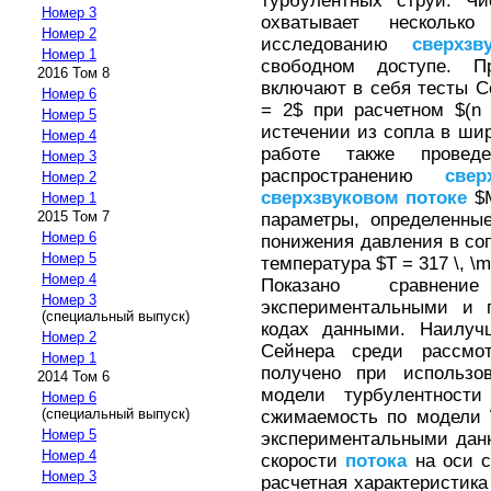
турбулентных струй. Чи
Номер 3
охватывает нескольк
Номер 2
исследованию
сверхзв
Номер 1
свободном доступе. П
2016 Том 8
включают в себя тесты С
Номер 6
= 2$ при расчетном $(n 
Номер 5
истечении из сопла в шир
Номер 4
работе также провед
Номер 3
распространению
свер
Номер 2
сверхзвуковом
потоке
$M
Номер 1
2015 Том 7
параметры, определенны
Номер 6
понижения давления в соп
Номер 5
температура $T = 317 \, \m
Номер 4
Показано сравнен
Номер 3
экспериментальными и 
(специальный выпуск)
кодах данными. Наилуч
Номер 2
Сейнера среди рассмот
Номер 1
получено при использов
2014 Том 6
модели турбулентности
Номер 6
(специальный выпуск)
сжимаемость по модели W
Номер 5
экспериментальными дан
Номер 4
скорости
потока
на оси с
Номер 3
расчетная характеристика