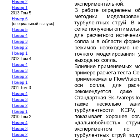
Номер 2
экспериментальной.
Номер 1
В работе определены о
2013 Том 5
методики моделиров
Номер 6
турбулентных струй. В 
(специальный выпуск)
сетке получены оптимальн
Номер 5
для расчетного истечени
Номер 4
сопла и в области форми
Номер 3
режимов необходимо не
Номер 2
точного моделирования 
Номер 1
2012 Том 4
выхода из сопла.
Номер 4
Влияние применяемых мо
Номер 3
примере расчета теста Се
Номер 2
применяемая в FlowVision
Номер 1
оси сопла, для расч
2011 Том 3
рекомендуется даже 
Номер 4
Стандартная $k–\varepsi
Номер 3
также несколько зан
Номер 2
турбулентности KEFV, 
Номер 1
показывает хорошее сог
2010 Том 2
«дальнобойность» стр
Номер 4
экспериментом по и
Номер 3
турбулентных струй полу
Номер 2