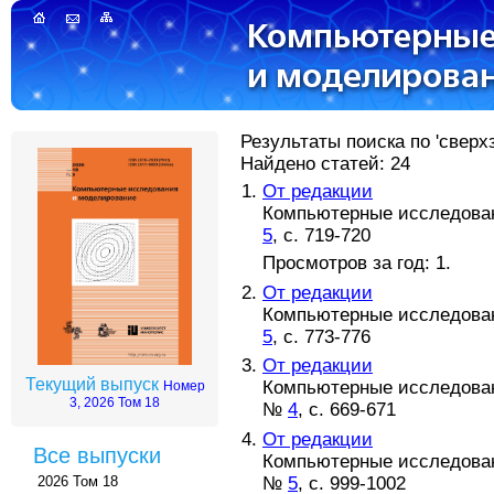
Результаты поиска по 'сверхз
Найдено статей: 24
От редакции
Компьютерные исследовани
5
, с. 719-720
Просмотров за год: 1.
От редакции
Компьютерные исследовани
5
, с. 773-776
От редакции
Текущий выпуск
Компьютерные исследовани
Номер
3, 2026 Том 18
№
4
, с. 669-671
От редакции
Все выпуски
Компьютерные исследовани
№
5
, с. 999-1002
2026 Том 18