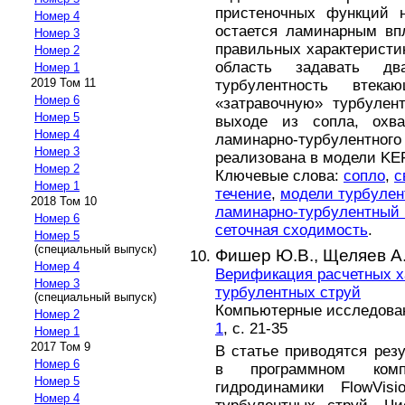
пристеночных функций 
Номер 4
остается ламинарным вп
Номер 3
правильных характеристи
Номер 2
область задавать дв
Номер 1
2019 Том 11
турбулентность втек
Номер 6
«затравочную» турбулен
Номер 5
выходе из сопла, охва
Номер 4
ламинарно-турбулентного
Номер 3
реализована в модели KE
Номер 2
Ключевые слова:
сопло
,
с
Номер 1
течение
,
модели турбулен
2018 Том 10
ламинарно-турбулентный 
Номер 6
сеточная сходимость
.
Номер 5
(специальный выпуск)
Фишер Ю.В.,
Щеляев А.
Номер 4
Верификация расчетных х
Номер 3
турбулентных струй
(специальный выпуск)
Компьютерные исследовани
Номер 2
1
, с. 21-35
Номер 1
2017 Том 9
В статье приводятся рез
Номер 6
в программном компл
Номер 5
гидродинамики FlowVis
Номер 4